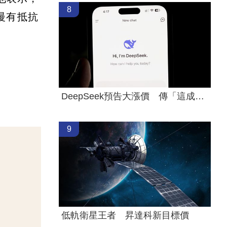
8
慢有抵抗
DeepSeek預告大漲價 傳「這成本」撐不住
9
低軌衛星王者 昇達科新目標價