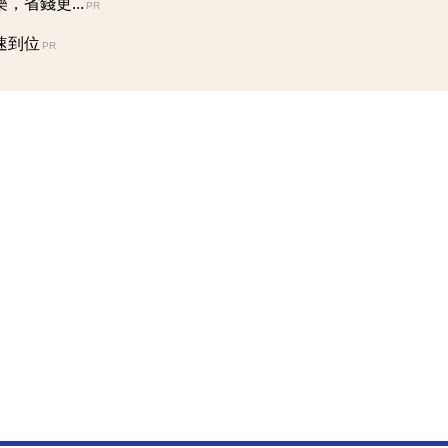
省錢更...
PR
速到位
PR