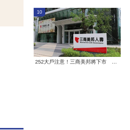
10
252大戶注意！三商美邦將下市 這天停牌