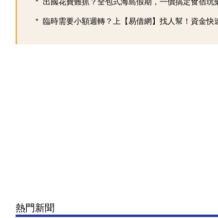
出國花費難抓？全包式海島假期，一價搞定食宿玩樂，
臨時需要小額週轉？上【易借網】找人幫！資金快
熱門新聞