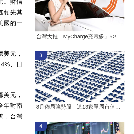
元。財信
遙領先其
美國的一
台灣大推「MyCharge充電多」5G資費方案
億美元，
3
.4%、日
億美元，
全年對南
8月佈局強勢股 這13家單周市值暴增千億
友善，台灣
4