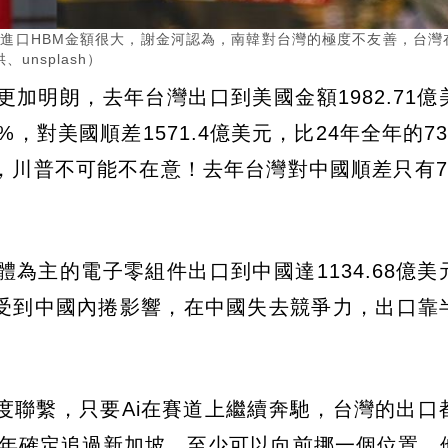
灣進口HBM金額很大，謝金河認為，南韓對台灣的極度不友善，台灣
nsplash）
加明朗，去年台灣出口到美國金額1982.71億
6%，對美國順差1571.4億美元，比24年全年的7
川普不可能不在意！去年台灣對中國順差只有773
為主的電子零組件出口到中國達1134.68億美
業受到中國內捲影響，在中國失去競爭力，出口靠
度聯繫，只要Ai在賽道上繼續奔馳，台灣的出口
，去年確定追過新加坡，至少可以向前挪一個位置。