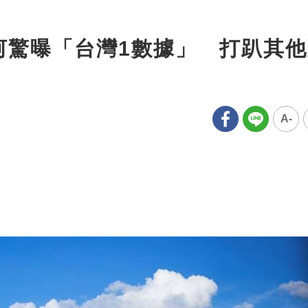
金河驚曝「台灣1數據」 打趴其
A-