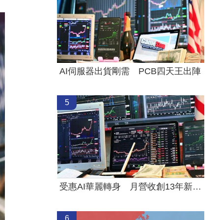
AI伺服器出貨剛需 PCB四天王出陣
5
受惠AI華麗轉身 月營收創13年新高的它
6