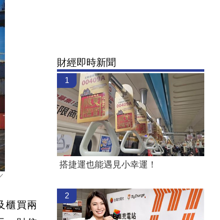
財經即時新聞
1
搭捷運也能遇見小幸運！
／
2
及櫃買兩