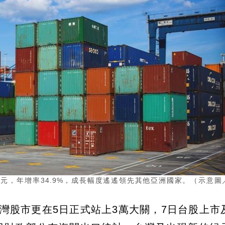
億美元，年增率34.9%，成長幅度遙遙領先其他亞洲國家。（示意圖
台灣股市更在5日正式站上3萬大關，7日台股上市