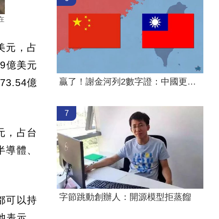
在
美元，占
39億美元
贏了！謝金河列2數字證：中國更依賴台灣
.54億
7
元，占台
半導體、
字節跳動創辦人：開源模型拒蒸餾
都可以持
他表示，