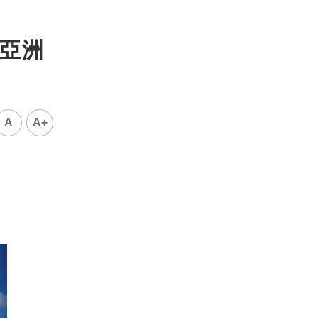
他亞洲
A
A+