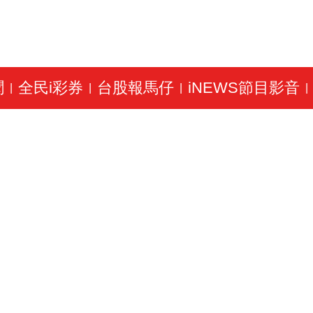
聞
全民i彩券
台股報馬仔
iNEWS節目影音
|
|
|