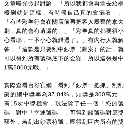
文章曝光掀起討論，「所以我都會再拿去給櫃
檯刷就是這樣，有時候自己真的會漏看」、
「有些彩券行會在關店前再把客人廢棄的拿去
刷，真的會有遺漏的」、「彩券真的都要很小
心看耶，一不小心就錯過了。」有內行人就解
答，「這款是只要刮中鈔票（圖案）的話，就
可以得到所有號碼底下的金額，所以這張是中
1萬5000元哦。」
實際查看台彩官網，看到「鈔票一把抓」刮刮
樂的總中獎率為37.04%，頭獎是300萬元，
有15次中獎機會，玩法除了任一個「您的號
碼」對中「幸運號碼」，可得到該號碼對應獎
額外，若刮出鈔票符號，即得刮區內所有的獎