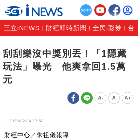
三立iNEWS
財經即時新聞
全民i彩券
台
|
|
|
刮刮樂沒中獎別丟！「1隱藏
玩法」曝光 他爽拿回1.5萬
元
A-
A
A+
2026/02/04 17:50
財經中心／朱祖儀報導