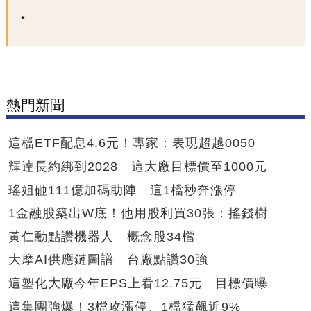
熱門新聞
這檔ETF配息4.6元！專家：表現超越0050
輝達長約綁到2028 這大廠目標價至1000元
瑤姐砸111億加碼助陣 這1檔秒奔漲停
1金融股築出W底！他用股利買30張：搖錢樹
黃仁勳點讚機器人 概念股34檔
大摩AI供應鏈圖譜 台廠點讚30強
這塑化大廠今年EPS上看12.75元 目標價曝
這集團強爆！3檔攻漲停、1檔猛飆近9%