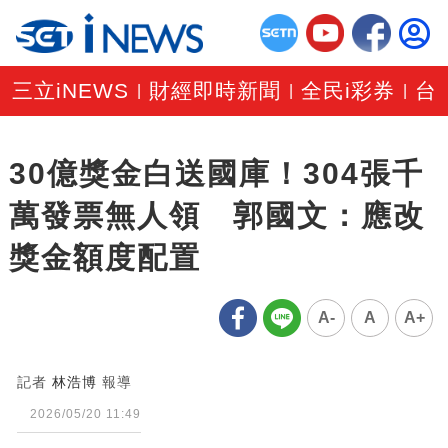
三立iNEWS
財經即時新聞
全民i彩券
台
|
|
|
30億獎金白送國庫！304張千
萬發票無人領 郭國文：應改
獎金額度配置
A-
A
A+
記者
林浩博
報導
2026/05/20 11:49