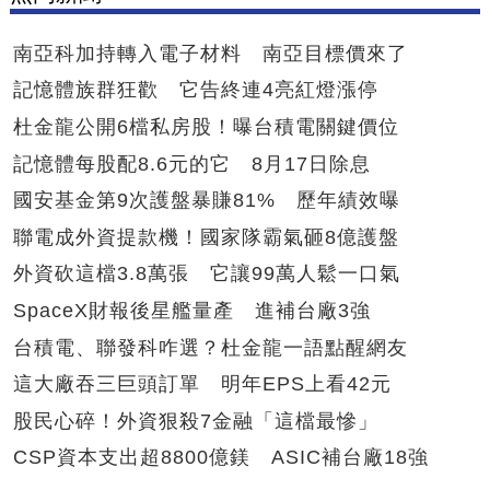
南亞科加持轉入電子材料 南亞目標價來了
記憶體族群狂歡 它告終連4亮紅燈漲停
杜金龍公開6檔私房股！曝台積電關鍵價位
記憶體每股配8.6元的它 8月17日除息
國安基金第9次護盤暴賺81% 歷年績效曝
聯電成外資提款機！國家隊霸氣砸8億護盤
外資砍這檔3.8萬張 它讓99萬人鬆一口氣
SpaceX財報後星艦量產 進補台廠3強
台積電、聯發科咋選？杜金龍一語點醒網友
這大廠吞三巨頭訂單 明年EPS上看42元
股民心碎！外資狠殺7金融「這檔最慘」
CSP資本支出超8800億鎂 ASIC補台廠18強