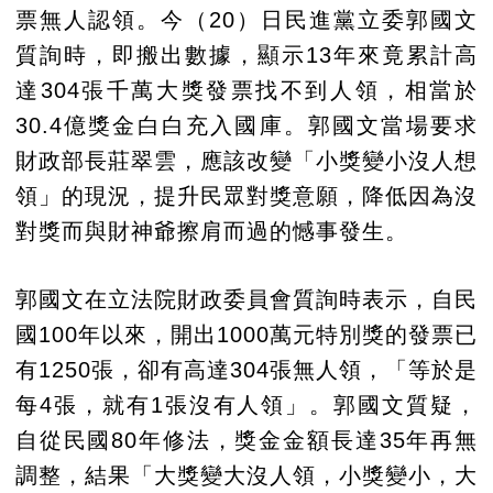
票無人認領。今（20）日民進黨立委郭國文
質詢時，即搬出數據，顯示13年來竟累計高
達304張千萬大獎發票找不到人領，相當於
30.4億獎金白白充入國庫。郭國文當場要求
財政部長莊翠雲，應該改變「小獎變小沒人想
領」的現況，提升民眾對獎意願，降低因為沒
對獎而與財神爺擦肩而過的憾事發生。
郭國文在立法院財政委員會質詢時表示，自民
國100年以來，開出1000萬元特別獎的發票已
有1250張，卻有高達304張無人領，「等於是
每4張，就有1張沒有人領」。郭國文質疑，
自從民國80年修法，獎金金額長達35年再無
調整，結果「大獎變大沒人領，小獎變小，大