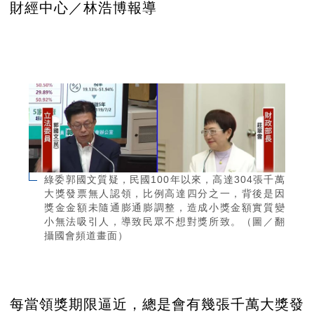
財經中心／林浩博報導
綠委郭國文質疑，民國100年以來，高達304張千萬
大獎發票無人認領，比例高達四分之一，背後是因
獎金金額未隨通膨通膨調整，造成小獎金額實質變
小無法吸引人，導致民眾不想對獎所致。（圖／翻
攝國會頻道畫面）
每當領獎期限逼近，總是會有幾張千萬大獎發