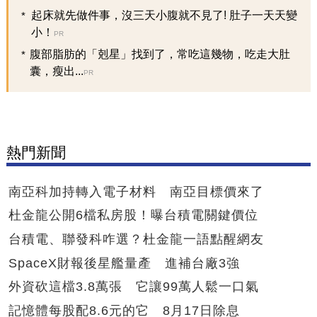
起床就先做件事，沒三天小腹就不見了! 肚子一天天變
小！
PR
腹部脂肪的「剋星」找到了，常吃這幾物，吃走大肚
囊，瘦出...
PR
熱門新聞
南亞科加持轉入電子材料 南亞目標價來了
杜金龍公開6檔私房股！曝台積電關鍵價位
台積電、聯發科咋選？杜金龍一語點醒網友
SpaceX財報後星艦量產 進補台廠3強
外資砍這檔3.8萬張 它讓99萬人鬆一口氣
記憶體每股配8.6元的它 8月17日除息