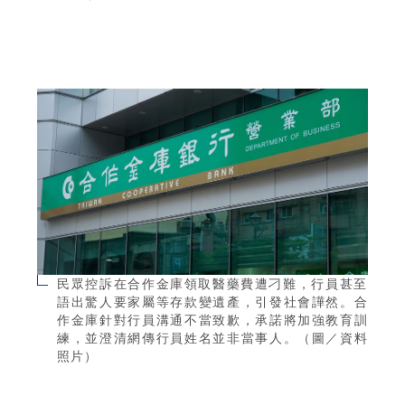
民眾控訴在合作金庫領取醫藥費遭刁難，行員甚至
語出驚人要家屬等存款變遺產，引發社會譁然。合
作金庫針對行員溝通不當致歉，承諾將加強教育訓
練，並澄清網傳行員姓名並非當事人。（圖／資料
照片）