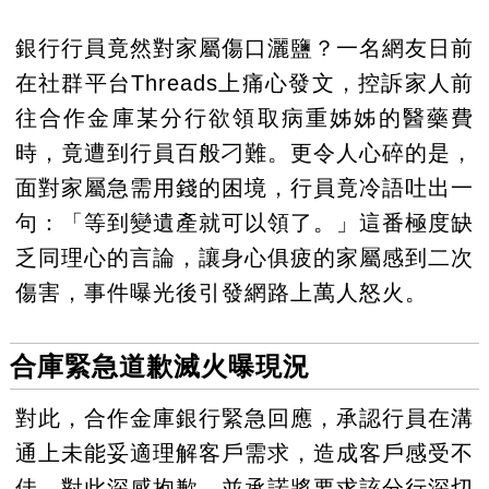
銀行行員竟然對家屬傷口灑鹽？一名網友日前
在社群平台Threads上痛心發文，控訴家人前
往合作金庫某分行欲領取病重姊姊的醫藥費
時，竟遭到行員百般刁難。更令人心碎的是，
面對家屬急需用錢的困境，行員竟冷語吐出一
句：「等到變遺產就可以領了。」這番極度缺
乏同理心的言論，讓身心俱疲的家屬感到二次
傷害，事件曝光後引發網路上萬人怒火。
合庫緊急道歉滅火曝現況
對此，合作金庫銀行緊急回應，承認行員在溝
通上未能妥適理解客戶需求，造成客戶感受不
佳，對此深感抱歉，並承諾將要求該分行深切