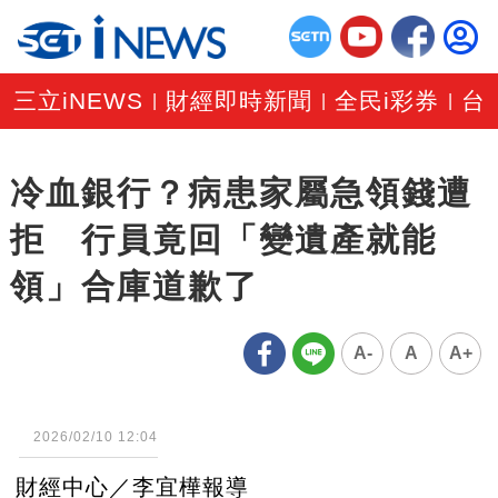
三立iNEWS
財經即時新聞
全民i彩券
台
|
|
|
冷血銀行？病患家屬急領錢遭
拒 行員竟回「變遺產就能
領」合庫道歉了
A-
A
A+
2026/02/10 12:04
財經中心／李宜樺報導