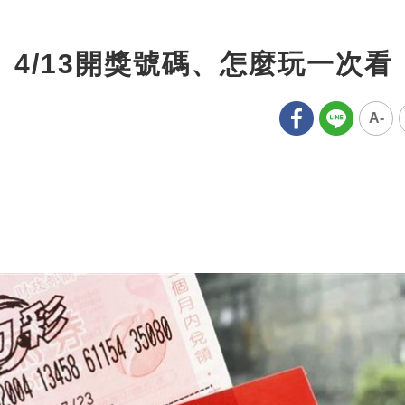
 4/13開獎號碼、怎麼玩一次看
A-