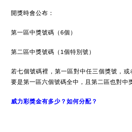
開獎時會公布：
第一區中獎號碼（6個）
第二區中獎號碼（1個特別號）
若七個號碼裡，第一區對中任三個獎號，或
要是第一區六個號碼全中，且第二區也對中
威力彩獎金有多少？如何分配？