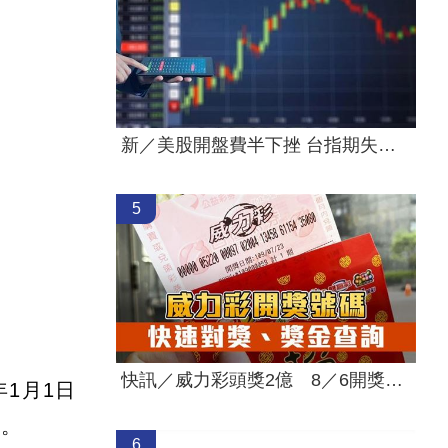
新／美股開盤費半下挫 台指期失守44000點
5
快訊／威力彩頭獎2億 8／6開獎號碼
1月1日
播。
6