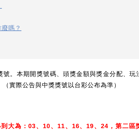
？
作廢嗎？
期獎號。本期開獎號碼、頭獎金額與獎金分配、玩
。（實際公告與中獎獎號以台彩公布為準）
小到大為：03、10、11、16、19、24，第二