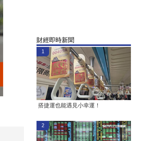
財經即時新聞
1
搭捷運也能遇見小幸運！
2