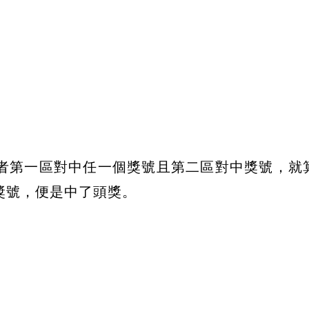
者第一區對中任一個獎號且第二區對中獎號，就
獎號，便是中了頭獎。