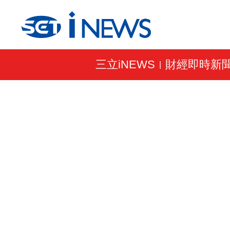
三立iNEWS
財經即時新
|