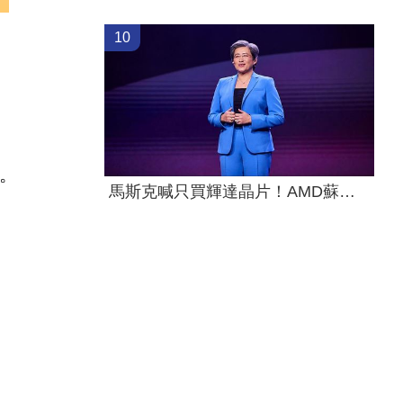
10
積。
馬斯克喊只買輝達晶片！AMD蘇媽回應了