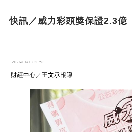
快訊／威力彩頭獎保證2.3億
2026/04/13 20:53
財經中心／王文承報導