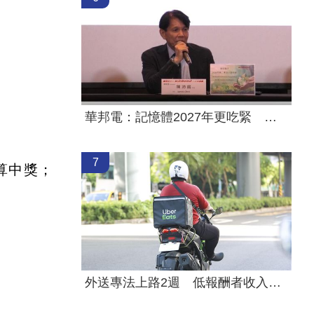
華邦電：記憶體2027年更吃緊 高雄廠擴建
7
算中獎；
外送專法上路2週 低報酬者收入增逾18%