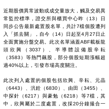
近期股價異常波動或成交量放大，觸及交易異
常監控標準，證交所與櫃買中心昨（13）日
同步公告最新處置股名單，共計7檔個股遭列
入「抓去關」，自今（14）日起至4月27日止
全面實施分盤交易。此次名單涵蓋ABF載板龍
頭欣興（3037）、半導體設備股辛耘
（3583）等熱門飆股，部分個股短期漲幅超
過40%以上，引發市場高度關注。
此次列入處置的個股包括欣興、辛耘、元晶
（6443）、汎銓（6830）、由田（3455）、
中探針（6217）與豪勉（6218）等7檔，其
中，欣興屬於二度處置，改採20分鐘撮合一