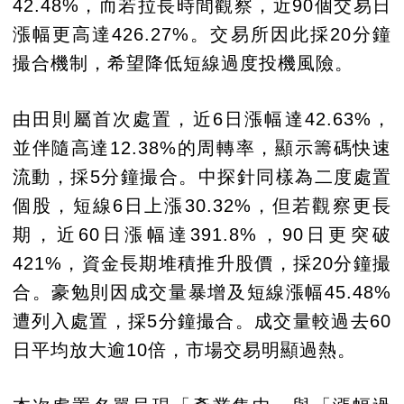
42.48%，而若拉長時間觀察，近90個交易日
漲幅更高達426.27%。交易所因此採20分鐘
撮合機制，希望降低短線過度投機風險。
由田則屬首次處置，近6日漲幅達42.63%，
並伴隨高達12.38%的周轉率，顯示籌碼快速
流動，採5分鐘撮合。中探針同樣為二度處置
個股，短線6日上漲30.32%，但若觀察更長
期，近60日漲幅達391.8%，90日更突破
421%，資金長期堆積推升股價，採20分鐘撮
合。豪勉則因成交量暴增及短線漲幅45.48%
遭列入處置，採5分鐘撮合。成交量較過去60
日平均放大逾10倍，市場交易明顯過熱。