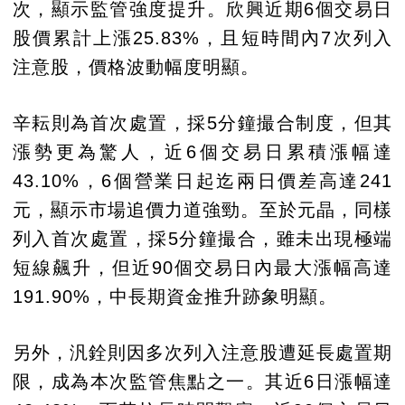
次，顯示監管強度提升。欣興近期6個交易日
股價累計上漲25.83%，且短時間內7次列入
注意股，價格波動幅度明顯。
辛耘則為首次處置，採5分鐘撮合制度，但其
漲勢更為驚人，近6個交易日累積漲幅達
43.10%，6個營業日起迄兩日價差高達241
元，顯示市場追價力道強勁。至於元晶，同樣
列入首次處置，採5分鐘撮合，雖未出現極端
短線飆升，但近90個交易日內最大漲幅高達
191.90%，中長期資金推升跡象明顯。
另外，汎銓則因多次列入注意股遭延長處置期
限，成為本次監管焦點之一。其近6日漲幅達