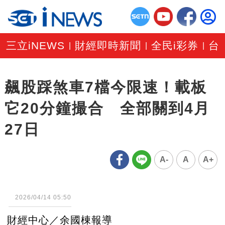
三立iNEWS
財經即時新聞
全民i彩券
台
|
|
|
飆股踩煞車7檔今限速！載板
它20分鐘撮合 全部關到4月
27日
A-
A
A+
2026/04/14 05:50
財經中心／余國棟報導