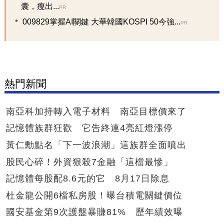
囊，瘦出...
PR
009829掌握AI關鍵 大華韓國KOSPI 50今強...
PR
熱門新聞
南亞科加持轉入電子材料 南亞目標價來了
記憶體族群狂歡 它告終連4亮紅燈漲停
黃仁勳點名「下一波浪潮」這族群全面噴出
股民心碎！外資狠殺7金融「這檔最慘」
記憶體每股配8.6元的它 8月17日除息
杜金龍公開6檔私房股！曝台積電關鍵價位
國安基金第9次護盤暴賺81% 歷年績效曝