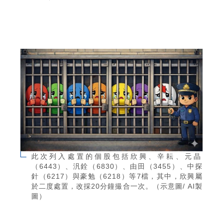
此次列入處置的個股包括欣興、辛耘、元晶
（6443）、汎銓（6830）、由田（3455）、中探
針（6217）與豪勉（6218）等7檔，其中，欣興屬
於二度處置，改採20分鐘撮合一次。（示意圖/ AI製
圖）