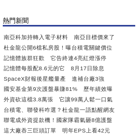
熱門新聞
南亞科加持轉入電子材料 南亞目標價來了
杜金龍公開6檔私房股！曝台積電關鍵價位
記憶體族群狂歡 它告終連4亮紅燈漲停
記憶體每股配8.6元的它 8月17日除息
SpaceX財報後星艦量產 進補台廠3強
國安基金第9次護盤暴賺81% 歷年績效曝
外資砍這檔3.8萬張 它讓99萬人鬆一口氣
台積電、聯發科咋選？杜金龍一語點醒網友
聯電成外資提款機！國家隊霸氣砸8億護盤
這大廠吞三巨頭訂單 明年EPS上看42元