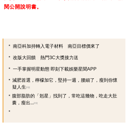
閱公開說明書。
南亞科加持轉入電子材料 南亞目標價來了
改版大回饋 熱門3C大獎接力送
一手掌握明星動態 即刻下載娛樂星聞APP
減肥首選，檸檬加它，堅持一週，腰細了，瘦到你懷
疑人生
PR
腹部脂肪的「剋星」找到了，常吃這幾物，吃走大肚
囊，瘦出...
PR