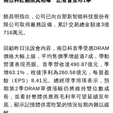
南亞科紅翻黑真相曝 記者會宣布1事
饒昌明指出，公司已向台塑新智能科技股份有
限公司取得廠務設備，累計交易總金額達3億
716萬元。
回顧昨日法說會內容，南亞科首季受惠DRAM
價格大幅上揚，平均售價季增超過7成，帶動
營運表現亮眼。首季營收達490.87億元，季
增63.1%，稅後淨利為260.58億元，每股盈
餘（EPS）8.41元。總經理李培瑛表示，預
期第2季DRAM單價漲幅仍將維持雙位數成
長，並看好整體供應商毛利率可望延續至年
底，顯示記憶體供需吃緊的情況短期內難以緩
解。