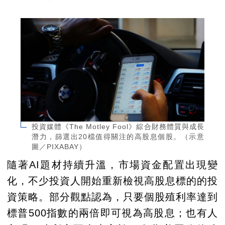
投資媒體《The Motley Fool》綜合財務體質與成長
潛力，篩選出20檔值得關注的高股息個股。（示意
圖／PIXABAY）
隨著AI題材持續升溫，市場資金配置出現變
化，不少投資人開始重新檢視高股息標的的投
資策略。部分觀點認為，只要個股殖利率達到
標普500指數的兩倍即可視為高股息；也有人