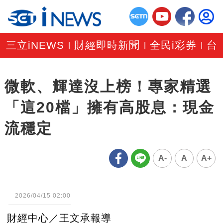
三立iNEWS
財經即時新聞
全民i彩券
台
|
|
|
微軟、輝達沒上榜！專家精選
「這20檔」擁有高股息：現金
流穩定
A-
A
A+
2026/04/15 02:00
財經中心／王文承報導