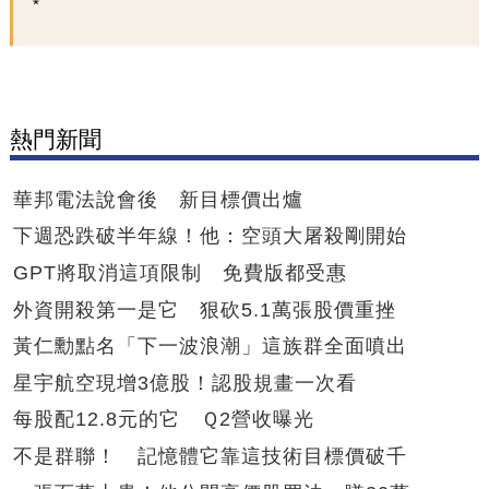
熱門新聞
華邦電法說會後 新目標價出爐
下週恐跌破半年線！他：空頭大屠殺剛開始
GPT將取消這項限制 免費版都受惠
外資開殺第一是它 狠砍5.1萬張股價重挫
黃仁勳點名「下一波浪潮」這族群全面噴出
星宇航空現增3億股！認股規畫一次看
每股配12.8元的它 Ｑ2營收曝光
不是群聯！ 記憶體它靠這技術目標價破千