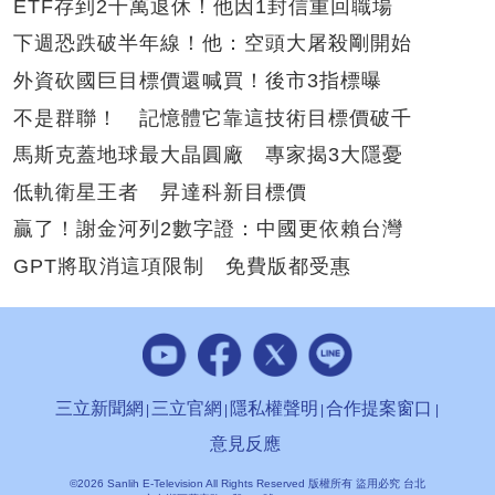
ETF存到2千萬退休！他因1封信重回職場
下週恐跌破半年線！他：空頭大屠殺剛開始
外資砍國巨目標價還喊買！後市3指標曝
不是群聯！ 記憶體它靠這技術目標價破千
馬斯克蓋地球最大晶圓廠 專家揭3大隱憂
低軌衛星王者 昇達科新目標價
贏了！謝金河列2數字證：中國更依賴台灣
GPT將取消這項限制 免費版都受惠
三立新聞網
三立官網
隱私權聲明
合作提案窗口
意見反應
©2026 Sanlih E-Television All Rights Reserved 版權所有 盜用必究 台北