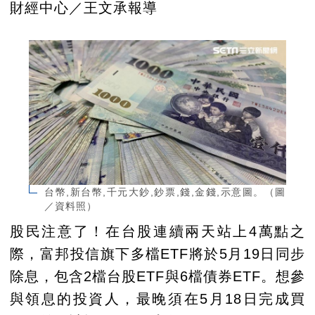
財經中心／王文承報導
台幣,新台幣,千元大鈔,鈔票,錢,金錢,示意圖。（圖
／資料照）
股民注意了！在台股連續兩天站上4萬點之
際，富邦投信旗下多檔ETF將於5月19日同步
除息，包含2檔台股ETF與6檔債券ETF。想參
與領息的投資人，最晚須在5月18日完成買