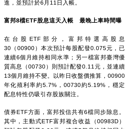
進，並預計於6月11日入帳。
富邦8檔ETF股息這天入帳 最晚上車時間曝
在台股ETF部分，富邦特選高股息
30（00900）本次預計每股配發0.075元，已
連續6個月維持相同水準；另一檔富邦臺灣優
質高息（00730）則預計配發0.11元，並連續
13個月維持不變。以昨日收盤價推算，00900
年化殖利率約5.7%，00730約5.19%，穩定
配息特性仍吸引存股族關注。
債券ETF方面，富邦投信共有6檔同步除息。
其中，主動式ETF富邦複合收益（00983D）