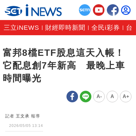
三立iNEWS
財經即時新聞
全民i彩券
台
|
|
|
富邦8檔ETF股息這天入帳！
它配息創7年新高 最晚上車
時間曝光
A-
A
A+
記者
王文承
報導
2026/05/05 13:14