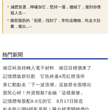
減肥首選，檸檬加它，堅持一週，腰細了，瘦到你懷
疑人生
PR
腹部脂肪的「剋星」找到了，常吃這幾物，吃走大肚
囊，瘦出...
PR
熱門新聞
南亞科加持轉入電子材料 南亞目標價來了
記憶體族群狂歡 它告終連4亮紅燈漲停
黃仁勳點名「下一波浪潮」這族群全面噴出
股民心碎！外資狠殺7金融「這檔最慘」
記憶體每股配8.6元的它 8月17日除息
杜金龍公開6檔私房股！曝台積電關鍵價位