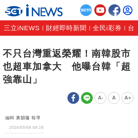
三立iNEWS
財經即時新聞
全民i彩券
台
|
|
|
不只台灣重返榮耀！南韓股市
也超車加拿大 他曝台韓「超
強靠山」
A-
A
A+
編輯
黃韻璇
報導
2026/05/08 09:28