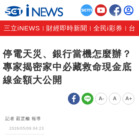
三立iNEWS
財經即時新聞
全民i彩券
台
|
|
|
停電天災、銀行當機怎麼辦？
專家揭密家中必藏救命現金底
線金額大公開
A-
A
A+
記者
莊芷榆
報導
2026/05/09 04:23