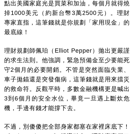
點出美國家庭光是買菜和加油，每個月就得燒
掉1000美元（約新台幣3萬2500元）。理財
專家直指，這筆錢就是你規劃「家用現金」的
最底線！
理財規劃師佩珀（Elliot Pepper）拋出更嚴謹
的求生法則。他強調，緊急預備金至少要能死
守2個月的必要開銷。不管是突然面臨失業、
車子拋錨還是突發傷病，這筆錢就是用來擋災
的救命符。反觀平時，多數金融機構更是喊出
3到6個月的安全水位，畢竟一旦遇上斷炊危
機，手邊有錢才能撐下去。
不過，別傻傻把全部身家都塞在家裡床底下！