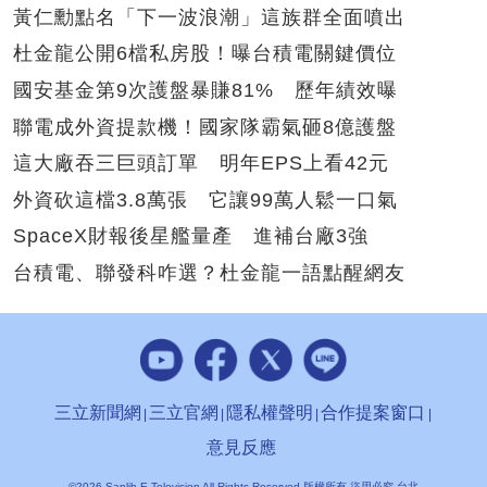
黃仁勳點名「下一波浪潮」這族群全面噴出
杜金龍公開6檔私房股！曝台積電關鍵價位
國安基金第9次護盤暴賺81% 歷年績效曝
聯電成外資提款機！國家隊霸氣砸8億護盤
這大廠吞三巨頭訂單 明年EPS上看42元
外資砍這檔3.8萬張 它讓99萬人鬆一口氣
SpaceX財報後星艦量產 進補台廠3強
台積電、聯發科咋選？杜金龍一語點醒網友
三立新聞網
三立官網
隱私權聲明
合作提案窗口
意見反應
©2026 Sanlih E-Television All Rights Reserved 版權所有 盜用必究 台北