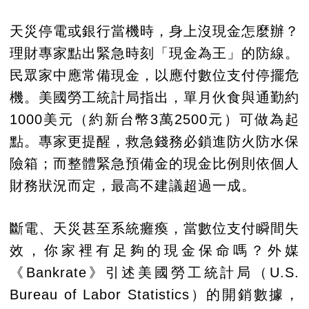
天災停電或銀行當機時，身上沒現金怎麼辦？
理財專家點出緊急時刻「現金為王」的防線。
民眾家中應常備現金，以應付數位支付停擺危
機。美國勞工統計局指出，單月伙食與通勤約
1000美元（約新台幣3萬2500元）可做為起
點。專家更提醒，救急錢務必鎖進防火防水保
險箱；而整體緊急預備金的現金比例則依個人
財務狀況而定，最高不建議超過一成。
斷電、天災甚至系統癱瘓，當數位支付瞬間失
效，你家裡有足夠的現金保命嗎？外媒
《Bankrate》引述美國勞工統計局（U.S.
Bureau of Labor Statistics）的開銷數據，