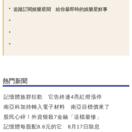
追蹤訂閱娛樂星聞 給你最即時的娛樂星鮮事
熱門新聞
記憶體族群狂歡 它告終連4亮紅燈漲停
南亞科加持轉入電子材料 南亞目標價來了
股民心碎！外資狠殺7金融「這檔最慘」
記憶體每股配8.6元的它 8月17日除息