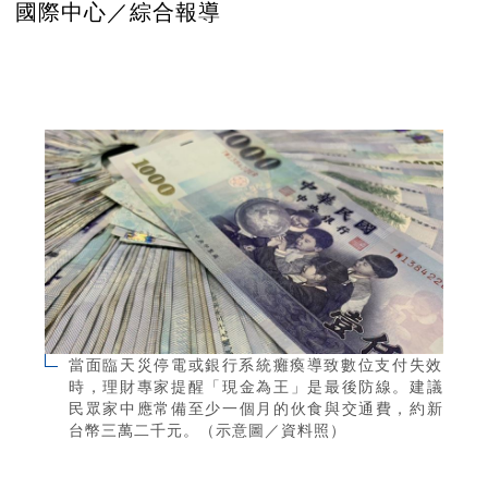
國際中心／綜合報導
當面臨天災停電或銀行系統癱瘓導致數位支付失效
時，理財專家提醒「現金為王」是最後防線。建議
民眾家中應常備至少一個月的伙食與交通費，約新
台幣三萬二千元。（示意圖／資料照）