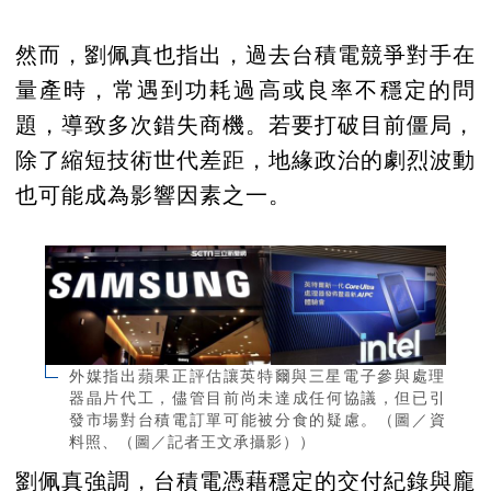
然而，劉佩真也指出，過去台積電競爭對手在
量產時，常遇到功耗過高或良率不穩定的問
題，導致多次錯失商機。若要打破目前僵局，
除了縮短技術世代差距，地緣政治的劇烈波動
也可能成為影響因素之一。
外媒指出蘋果正評估讓英特爾與三星電子參與處理
器晶片代工，儘管目前尚未達成任何協議，但已引
發市場對台積電訂單可能被分食的疑慮。（圖／資
料照、（圖／記者王文承攝影））
劉佩真強調，台積電憑藉穩定的交付紀錄與龐