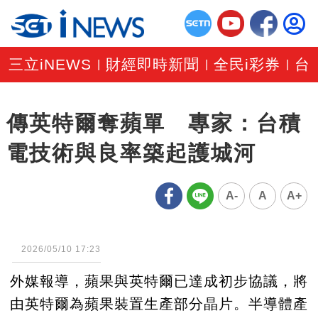
三立iNEWS
財經即時新聞
全民i彩券
台
|
|
|
傳英特爾奪蘋單 專家：台積
電技術與良率築起護城河
A-
A
A+
2026/05/10 17:23
外媒報導，蘋果與英特爾已達成初步協議，將
由英特爾為蘋果裝置生產部分晶片。半導體產