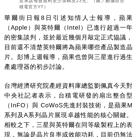
並承諾每股股利至少加碼至23元。（圖／翻攝自台
積電官方YT）
華爾街日報8日引述知情人士報導，蘋果
（Apple）與英特爾（Intel）已進行超過一年
的密集談判，並於最近幾個月敲定正式協議，
目前還不清楚英特爾將為蘋果哪些產品製造晶
片。彭博上週報導，蘋果也曾與三星進行過生
產處理器的初步討論。
台灣經濟研究院產經資料庫總監劉佩真今天對
中央社記者表示，台積電研發的扇出整合型
（InFO）與 CoWoS先進封裝技術，是蘋果M
系列及A系列晶片展現卓越性能的核心關鍵。
相較之下，三星與英特爾在同等級製程上的表
現，無論是晶片良率或效能功耗，目前仍無法