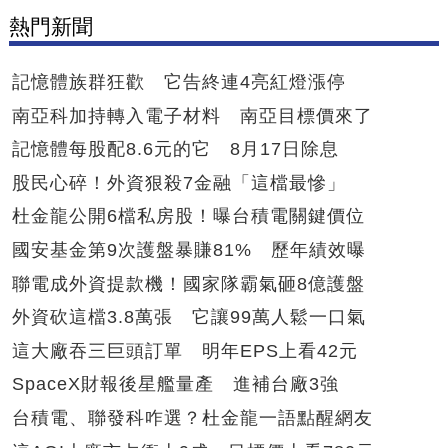
熱門新聞
記憶體族群狂歡 它告終連4亮紅燈漲停
南亞科加持轉入電子材料 南亞目標價來了
記憶體每股配8.6元的它 8月17日除息
股民心碎！外資狠殺7金融「這檔最慘」
杜金龍公開6檔私房股！曝台積電關鍵價位
國安基金第9次護盤暴賺81% 歷年績效曝
聯電成外資提款機！國家隊霸氣砸8億護盤
外資砍這檔3.8萬張 它讓99萬人鬆一口氣
這大廠吞三巨頭訂單 明年EPS上看42元
SpaceX財報後星艦量產 進補台廠3強
台積電、聯發科咋選？杜金龍一語點醒網友