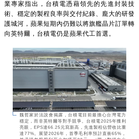
業專家指出，台積電憑藉領先的先進封裝技
術、穩定的製程良率與交付紀錄、龐大的研發
護城河，蘋果短期內仍難以將旗艦晶片訂單轉
向英特爾，台積電仍是蘋果代工首選。
魏哲家於法說會揭露，台積電目前最擔心台灣電力
穩定，而非英特爾等對手競爭。台積電2025年獲利
亮眼，EPS達66.25元寫新高，先進製程佔營收比重
達77%。展望2026年，首季毛利率預計直衝65%，