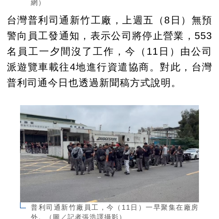
網）
台灣普利司通新竹工廠，上週五（8日）無預
警向員工發通知，表示公司將停止營業，553
名員工一夕間沒了工作，今（11日）由公司
派遊覽車載往4地進行資遣協商。對此，台灣
普利司通今日也透過新聞稿方式說明。
普利司通新竹廠員工，今（11日）一早聚集在廠房
外。（圖／記者張浩譯攝影）