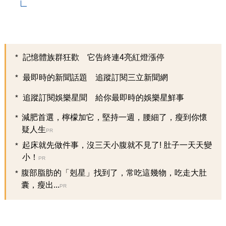
記憶體族群狂歡 它告終連4亮紅燈漲停
最即時的新聞話題 追蹤訂閱三立新聞網
追蹤訂閱娛樂星聞 給你最即時的娛樂星鮮事
減肥首選，檸檬加它，堅持一週，腰細了，瘦到你懷
疑人生
PR
起床就先做件事，沒三天小腹就不見了! 肚子一天天變
小！
PR
腹部脂肪的「剋星」找到了，常吃這幾物，吃走大肚
囊，瘦出...
PR