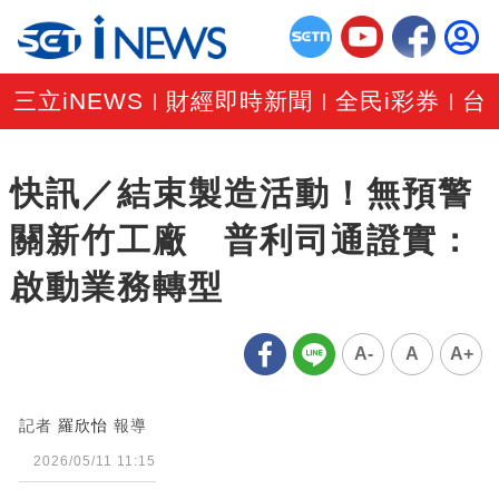
三立iNEWS
財經即時新聞
全民i彩券
台
|
|
|
快訊／結束製造活動！無預警
關新竹工廠 普利司通證實：
啟動業務轉型
A-
A
A+
記者
羅欣怡
報導
2026/05/11 11:15