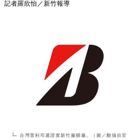
記者羅欣怡／新竹報導
台灣普利司通證實新竹廠關廠。（圖／翻攝自官