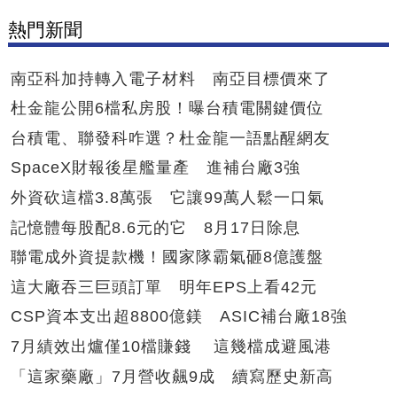
熱門新聞
南亞科加持轉入電子材料 南亞目標價來了
杜金龍公開6檔私房股！曝台積電關鍵價位
台積電、聯發科咋選？杜金龍一語點醒網友
SpaceX財報後星艦量產 進補台廠3強
外資砍這檔3.8萬張 它讓99萬人鬆一口氣
記憶體每股配8.6元的它 8月17日除息
聯電成外資提款機！國家隊霸氣砸8億護盤
這大廠吞三巨頭訂單 明年EPS上看42元
CSP資本支出超8800億鎂 ASIC補台廠18強
7月績效出爐僅10檔賺錢 這幾檔成避風港
「這家藥廠」7月營收飆9成 續寫歷史新高