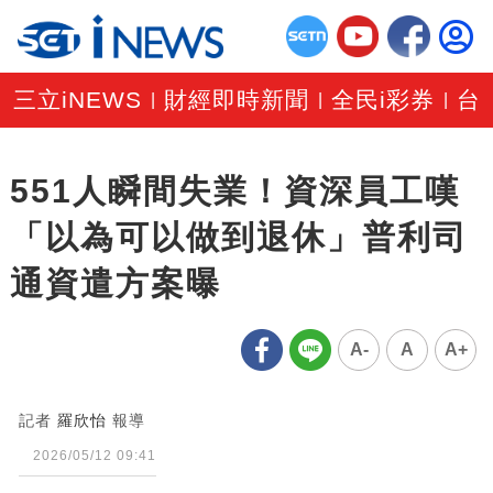
三立iNEWS
財經即時新聞
全民i彩券
台
|
|
|
551人瞬間失業！資深員工嘆
「以為可以做到退休」普利司
通資遣方案曝
A-
A
A+
記者
羅欣怡
報導
2026/05/12 09:41