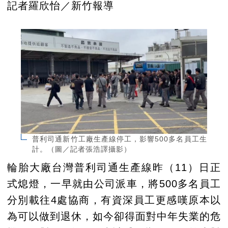
記者羅欣怡／新竹報導
普利司通新竹工廠生產線停工，影響500多名員工生
計。（圖／記者張浩譯攝影）
輪胎大廠台灣普利司通生產線昨（11）日正
式熄燈，一早就由公司派車，將500多名員工
分別載往4處協商，有資深員工更感嘆原本以
為可以做到退休，如今卻得面對中年失業的危