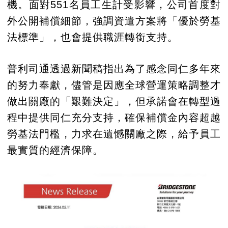
機。面對551名員工生計受影響，公司首度對
外公開補償細節，強調資遣方案將「優於勞基
法標準」，也會提供職涯轉銜支持。
普利司通透過新聞稿指出為了感念同仁多年來
的努力奉獻，儘管是因應全球營運策略調整才
做出關廠的「艱難決定」，但承諾會在轉型過
程中提供同仁充分支持，確保補償金內容超越
勞基法門檻，力求在遺憾關廠之際，給予員工
最實質的經濟保障。