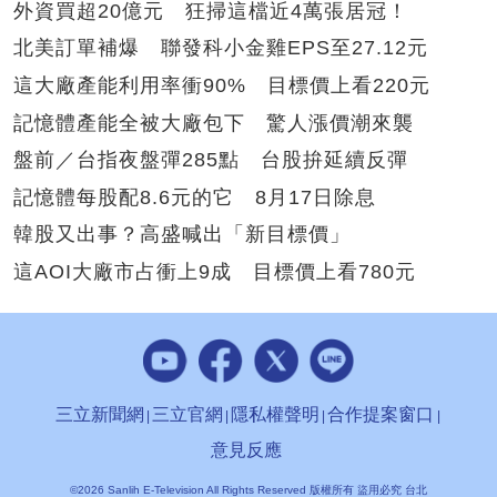
外資買超20億元 狂掃這檔近4萬張居冠！
北美訂單補爆 聯發科小金雞EPS至27.12元
這大廠產能利用率衝90% 目標價上看220元
記憶體產能全被大廠包下 驚人漲價潮來襲
盤前／台指夜盤彈285點 台股拚延續反彈
記憶體每股配8.6元的它 8月17日除息
韓股又出事？高盛喊出「新目標價」
這AOI大廠市占衝上9成 目標價上看780元
三立新聞網
三立官網
隱私權聲明
合作提案窗口
意見反應
©2026 Sanlih E-Television All Rights Reserved 版權所有 盜用必究 台北