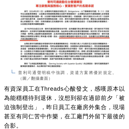
普利司通聲明稿中強調，資遣方案將優於規定。
（圖／翻攝畫面）
有資深員工在Threads心酸發文，感嘆原本以
為能穩穩待到退休，沒想到卻在過節前夕「被
迫強制登出」，昨日員工在廠房外集合，現場
甚至有同仁苦中作樂，在工廠門外留下最後的
合影。