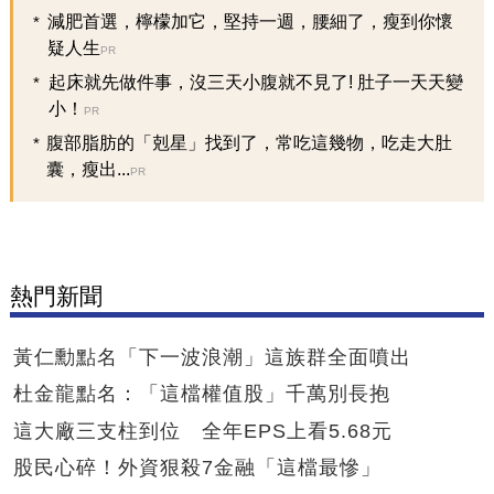
減肥首選，檸檬加它，堅持一週，腰細了，瘦到你懷
疑人生
PR
起床就先做件事，沒三天小腹就不見了! 肚子一天天變
小！
PR
腹部脂肪的「剋星」找到了，常吃這幾物，吃走大肚
囊，瘦出...
PR
熱門新聞
黃仁勳點名「下一波浪潮」這族群全面噴出
杜金龍點名：「這檔權值股」千萬別長抱
這大廠三支柱到位 全年EPS上看5.68元
股民心碎！外資狠殺7金融「這檔最慘」