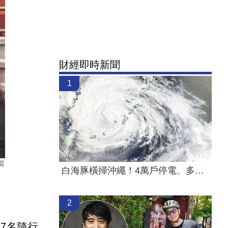
財經即時新聞
1
當
白海豚橫掃沖繩！4萬戶停電、多人受傷
2
17名隨行