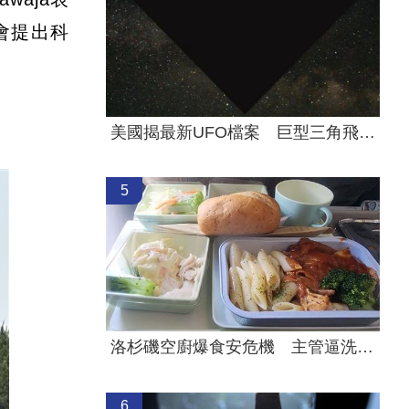
會提出科
美國揭最新UFO檔案 巨型三角飛行物曝光
5
洛杉磯空廚爆食安危機 主管逼洗蛆蟲餐具
6