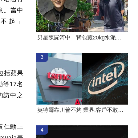
意。當中
了不起」
男星陳屍河中 背包藏20kg水泥塊死因成謎
3
包括蘋果
勳等17名
的訪中之
英特爾靠川普不夠 業界:客戶不敢惹台積電
為，黃仁勳上
4
waja表