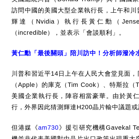
訪問中國的美國大型企業執行長，上午和川
輝達（Nvidia）執行長黃仁勳（Jen
（incredible），並表示「會談順利」。
黃仁勳「最後關頭」陪川訪中！分析師潑冷
川普和習近平14日上午在人民大會堂見面
（Apple）的庫克（Tim Cook）、特斯拉（
美國企業執行長，陣容相當豪華。由於黃
行，外界因此猜測輝達H200晶片輸中議題
但港媒《
am730
》援引研究機構Gavekal Te
機並非代表美國對中晶片出口政策出現重大突破，