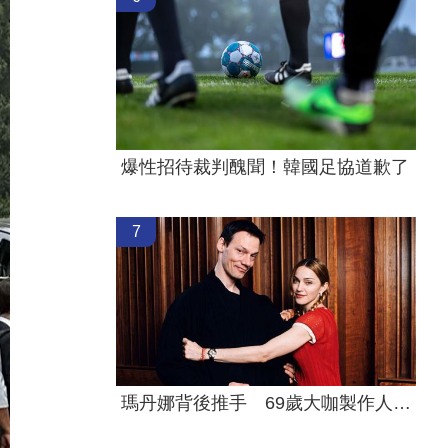
爆性招待裁判醜聞！韓國足協道歉了
7
瑪丹娜背後推手 69歲大咖製作人家中離世