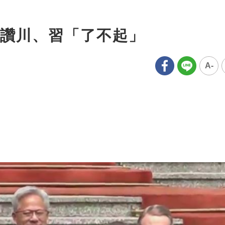
讚川、習「了不起」
A-