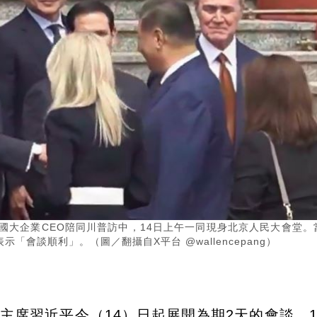
國大企業CEO陪同川普訪中，14日上午一同現身北京人民大會堂。
會談順利」。（圖／翻攝自X平台 @wallencepang）
國國家主席習近平今（14）日起展開為期2天的會談，