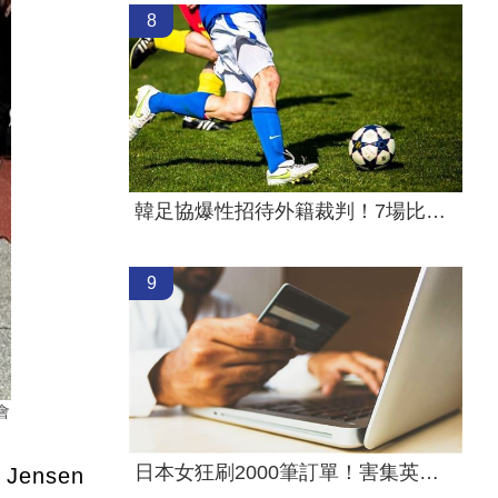
8
韓足協爆性招待外籍裁判！7場比賽5勝2和
9
會
日本女狂刷2000筆訂單！害集英社慘損43億
d Jensen