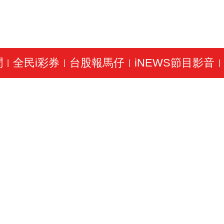
聞
全民i彩券
台股報馬仔
iNEWS節目影音
|
|
|