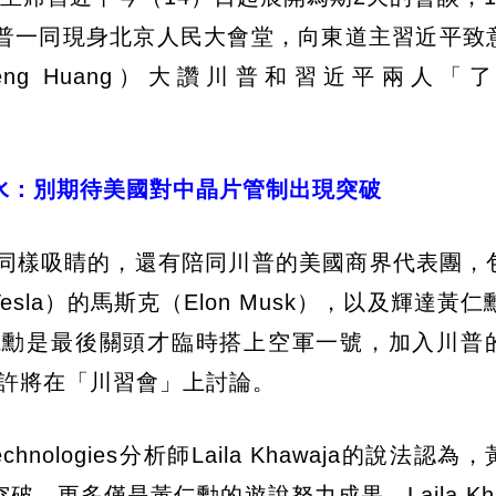
普一同現身北京人民大會堂，向東道主習近平致
seng Huang）大讚川普和習近平兩人「
水：別期待美國對中晶片管制出現突破
，同樣吸睛的，還有陪同川普的美國商界代表團，
Tesla）的馬斯克（Elon Musk），以及輝達黃仁
仁勳是最後關頭才臨時搭上空軍一號，加入川普
或許將在「川習會」上討論。
chnologies分析師Laila Khawaja的說法認
更多僅是黃仁勳的遊說努力成果。Laila Kha