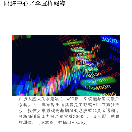
財經中心／李宜樺報導
台股大盤大跳水急殺近1400點，引發無數追高散戶
慘套大哭，專家點出這其實是主動式ETF在瘋狂換
股。投信大舉減碼高基期AI概念股並非資金退潮，
分析師謝晨彥力挺台積電看3000元，直言壓回就是
甜甜價。（示意圖／翻攝自Pixaby）