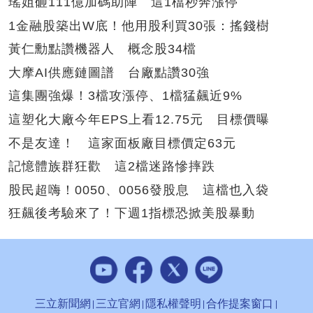
瑤姐砸111億加碼助陣 這1檔秒奔漲停
1金融股築出W底！他用股利買30張：搖錢樹
黃仁勳點讚機器人 概念股34檔
大摩AI供應鏈圖譜 台廠點讚30強
這集團強爆！3檔攻漲停、1檔猛飆近9%
這塑化大廠今年EPS上看12.75元 目標價曝
不是友達！ 這家面板廠目標價定63元
記憶體族群狂歡 這2檔迷路慘摔跌
股民超嗨！0050、0056發股息 這檔也入袋
狂飆後考驗來了！下週1指標恐掀美股暴動
三立新聞網
三立官網
隱私權聲明
合作提案窗口