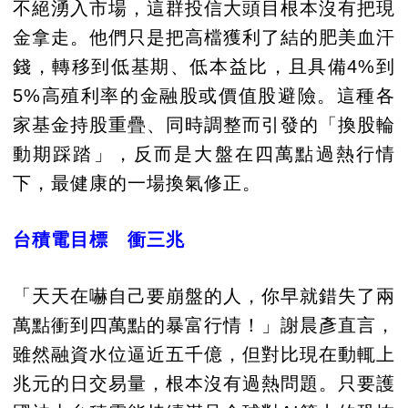
不絕湧入市場，這群投信大頭目根本沒有把現
金拿走。他們只是把高檔獲利了結的肥美血汗
錢，轉移到低基期、低本益比，且具備4%到
5%高殖利率的金融股或價值股避險。這種各
家基金持股重疊、同時調整而引發的「換股輪
動期踩踏」，反而是大盤在四萬點過熱行情
下，最健康的一場換氣修正。
台積電目標 衝三兆
「天天在嚇自己要崩盤的人，你早就錯失了兩
萬點衝到四萬點的暴富行情！」謝晨彥直言，
雖然融資水位逼近五千億，但對比現在動輒上
兆元的日交易量，根本沒有過熱問題。只要護