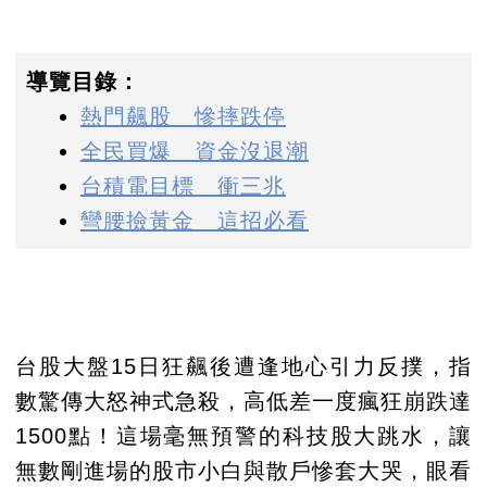
導覽目錄：
熱門飆股 慘摔跌停
全民買爆 資金沒退潮
台積電目標 衝三兆
彎腰撿黃金 這招必看
台股大盤15日狂飆後遭逢地心引力反撲，指
數驚傳大怒神式急殺，高低差一度瘋狂崩跌達
1500點！這場毫無預警的科技股大跳水，讓
無數剛進場的股市小白與散戶慘套大哭，眼看