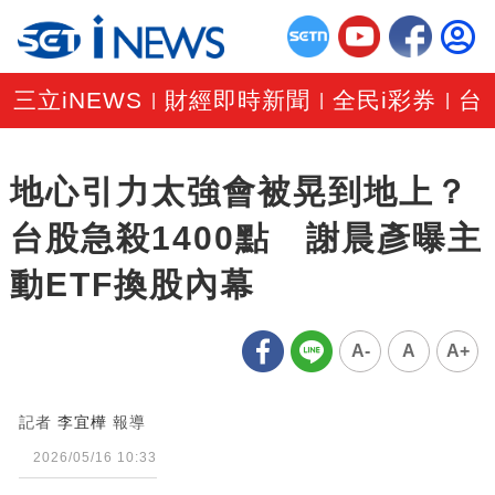
三立iNEWS
財經即時新聞
全民i彩券
台
|
|
|
地心引力太強會被晃到地上？
台股急殺1400點 謝晨彥曝主
動ETF換股內幕
A-
A
A+
記者
李宜樺
報導
2026/05/16 10:33