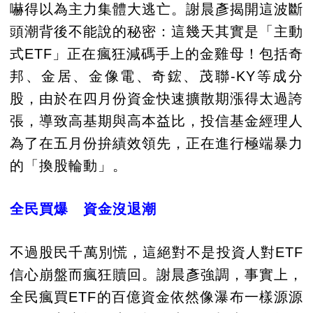
嚇得以為主力集體大逃亡。謝晨彥揭開這波斷
頭潮背後不能說的秘密：這幾天其實是「主動
式ETF」正在瘋狂減碼手上的金雞母！包括奇
邦、金居、金像電、奇鋐、茂聯-KY等成分
股，由於在四月份資金快速擴散期漲得太過誇
張，導致高基期與高本益比，投信基金經理人
為了在五月份拚績效領先，正在進行極端暴力
的「換股輪動」。
全民買爆 資金沒退潮
不過股民千萬別慌，這絕對不是投資人對ETF
信心崩盤而瘋狂贖回。謝晨彥強調，事實上，
全民瘋買ETF的百億資金依然像瀑布一樣源源