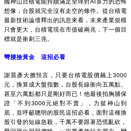
國神山台積電能持續滿足全球對AI算力的恐怖
想像，台股就完全沒有走空的條件。從台積電
最新技術論壇釋出的訊息來看，未來產業規模
只會更大，台積電現在市值破兩兆，下一個目
標就是衝刺三兆。
彎腰撿黃金 這招必看
謝晨彥大膽預言，只要台積電股價飆上3000
元，換算成大盤指數，台股長線衝向五萬點、
甚至六萬點都只是剛好而已！他最後拍胸脯保
證「不到3000元絕對不賣」，力挺神山到
底，並呼籲聰明的股民這招必看，面對這種換
股引發的短線急殺，千萬不要跟著恐慌亂砍，