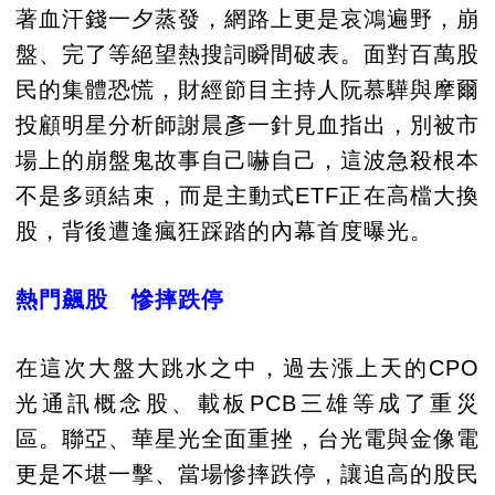
著血汗錢一夕蒸發，網路上更是哀鴻遍野，崩
盤、完了等絕望熱搜詞瞬間破表。面對百萬股
民的集體恐慌，財經節目主持人阮慕驊與摩爾
投顧明星分析師謝晨彥一針見血指出，別被市
場上的崩盤鬼故事自己嚇自己，這波急殺根本
不是多頭結束，而是主動式ETF正在高檔大換
股，背後遭逢瘋狂踩踏的內幕首度曝光。
熱門飆股 慘摔跌停
在這次大盤大跳水之中，過去漲上天的CPO
光通訊概念股、載板PCB三雄等成了重災
區。聯亞、華星光全面重挫，台光電與金像電
更是不堪一擊、當場慘摔跌停，讓追高的股民