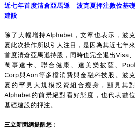
近七年首度清倉亞馬遜 波克夏押注數位基礎
建設
除了大幅增持Alphabet，文章也表示，波克
夏此次操作所以引人注目，是因為其近七年來
首度清倉亞馬遜持股，同時也完全退出Visa、
萬事達卡、聯合健康、達美樂披薩、Pool
Corp與Aon等多檔消費與金融科技股。波克
夏的罕見大規模投資組合瘦身，顯見其對
Alphabet的前景絕對看好態度，也代表數位
基礎建設的押注。
三立新聞網提醒您：