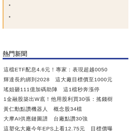
熱門新聞
這檔ETF配息4.6元！專家：表現超越0050
輝達長約綁到2028 這大廠目標價至1000元
瑤姐砸111億加碼助陣 這1檔秒奔漲停
1金融股築出W底！他用股利買30張：搖錢樹
黃仁勳點讚機器人 概念股34檔
大摩AI供應鏈圖譜 台廠點讚30強
這塑化大廠今年EPS上看12.75元 目標價曝