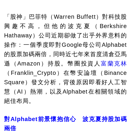
「股神」巴菲特（Warren Buffett）對科技股
興趣不高，但他的波克夏（Berkshire
Hathaway）公司近期卻做了出乎外界意料的
操作：一個季度即對Google母公司Alphabet
的股票加碼兩倍，同時近七年來首度清倉亞馬
遜（Amazon）持股。幣圈投資人
富蘭克林
（Franklin_Crypto）在幣安論壇（Binance
Square）發文分析，背後原因即看好人工智
慧（AI）熱潮，以及Alphabet在相關領域的
絕佳布局。
對Alphabet前景懷抱信心 波克夏持股加碼
兩倍