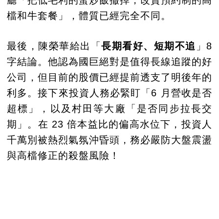
廳「把低毛利的蛋炒飯撤掉，改賣預約制的高
檔和牛套餐」，體質已經完全不同。
最後，陳榮華給出「
長期看好、短期不追
」8
字結論。他認為國巨絕對是值得長線追蹤的好
公司，但目前的股價已經提前透支了明後年的
利多。接下來投資人務必緊盯「6 月營收是否
超標」，以及村田等大廠「是否同步拉長交
期」。在 23 倍本益比的偏高水位下，投資人
千萬別被熱烈氣氛沖昏頭，務必嚴防大盤震盪
與高檔修正的殺盤風險！