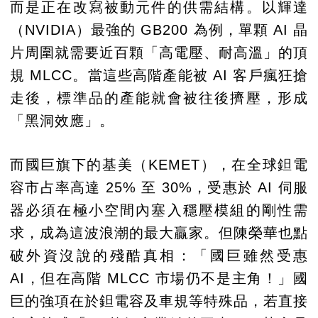
而是正在改寫被動元件的供需結構。以輝達
（NVIDIA）最強的 GB200 為例，單顆 AI 晶
片周圍就需要近百顆「高電壓、耐高溫」的頂
規 MLCC。當這些高階產能被 AI 客戶瘋狂搶
走後，標準品的產能就會被往後擠壓，形成
「黑洞效應」。
而國巨旗下的基美（KEMET），在全球鉭電
容市占率高達 25% 至 30%，受惠於 AI 伺服
器必須在極小空間內塞入穩壓模組的剛性需
求，成為這波浪潮的最大贏家。但陳榮華也點
破外資沒說的殘酷真相：「國巨雖然受惠
AI，但在高階 MLCC 市場仍不是主角！」國
巨的強項在於鉭電容及車規等特殊品，若直接