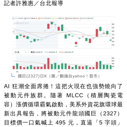
記者許雅惠／台北報導
國巨(2327)日K（圖／翻攝自yahoo！股市）
AI 狂潮全面席捲！這把火現在也強勢燒向了
被動元件族群。隨著 MLCC（積層陶瓷電
容）漲價循環霸氣啟動，美系外資花旗環球最
新出具報告，將被動元件龍頭國巨（2327）
目標價一口氣喊上 495 元，直逼「5 字頭」