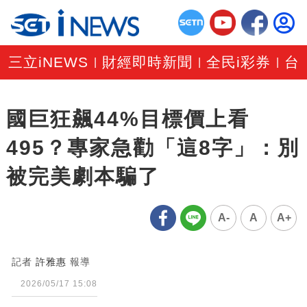
三立iNEWS
財經即時新聞
全民i彩券
台
|
|
|
國巨狂飆44%目標價上看
495？專家急勸「這8字」：別
被完美劇本騙了
A-
A
A+
記者
許雅惠
報導
2026/05/17 15:08