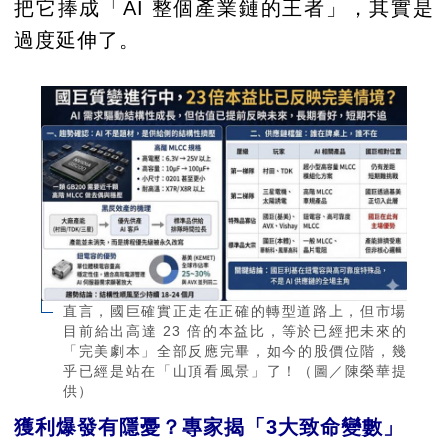
把它捧成「AI 整個產業鏈的王者」，其實是
過度延伸了。
直言，國巨確實正走在正確的轉型道路上，但市場
目前給出高達 23 倍的本益比，等於已經把未來的
「完美劇本」全部反應完畢，如今的股價位階，幾
乎已經是站在「山頂看風景」了！（圖／陳榮華提
供）
獲利爆發有隱憂？專家揭「3大致命變數」