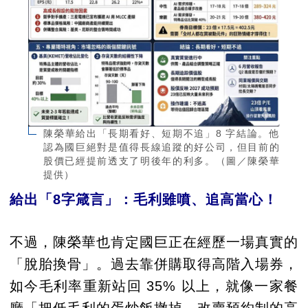
陳榮華給出「長期看好、短期不追」8 字結論。他
認為國巨絕對是值得長線追蹤的好公司，但目前的
股價已經提前透支了明後年的利多。（圖／陳榮華
提供）
給出「8字箴言」：毛利雖噴、追高當心！
不過，陳榮華也肯定國巨正在經歷一場真實的
「脫胎換骨」。過去靠併購取得高階入場券，
如今毛利率重新站回 35% 以上，就像一家餐