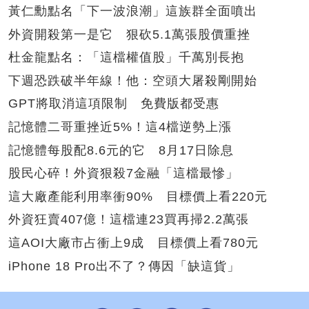
黃仁勳點名「下一波浪潮」這族群全面噴出
外資開殺第一是它 狠砍5.1萬張股價重挫
杜金龍點名：「這檔權值股」千萬別長抱
下週恐跌破半年線！他：空頭大屠殺剛開始
GPT將取消這項限制 免費版都受惠
記憶體二哥重挫近5%！這4檔逆勢上漲
記憶體每股配8.6元的它 8月17日除息
股民心碎！外資狠殺7金融「這檔最慘」
這大廠產能利用率衝90% 目標價上看220元
外資狂賣407億！這檔連23買再掃2.2萬張
這AOI大廠市占衝上9成 目標價上看780元
iPhone 18 Pro出不了？傳因「缺這貨」