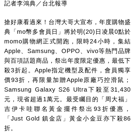
記者李鴻典／台北報導
搶好康看過來！台灣大哥大宣布，年度購物盛
典「mo幣多會員日」將於明(20)日凌晨0點於
momo購物網正式開跑，限時24小時，集結
Apple、Samsung、OPPO、vivo等熱門品牌
與百項話題商品，祭出年度限定優惠，最低下
殺3折起。Apple指定機型及配件，會員獨享
價93折，再限量加贈Apple原廠巧控滑鼠；
Samsung Galaxy S26 Ultra下殺至31,430
元，現省超過1萬元。最受矚目的「周大福」
吉伊卡哇聯名黃金擺件祭出93折優惠，
「Just Gold 鎮金店」黃金小金豆亦下殺86
折。