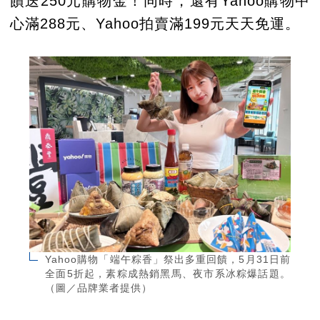
饋送250元購物金！同時，還有Yahoo購物中
心滿288元、Yahoo拍賣滿199元天天免運。
Yahoo購物「端午粽香」祭出多重回饋，5月31日前
全面5折起，素粽成熱銷黑馬、夜市系冰粽爆話題。
（圖／品牌業者提供）