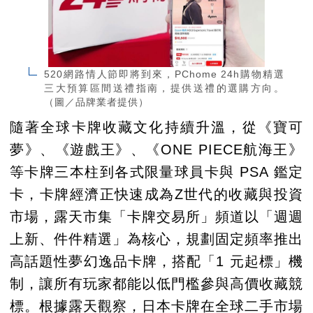
520網路情人節即將到來，PChome 24h購物精選
三大預算區間送禮指南，提供送禮的選購方向。
（圖／品牌業者提供）
隨著全球卡牌收藏文化持續升溫，從《寶可
夢》、《遊戲王》、《ONE PIECE航海王》
等卡牌三本柱到各式限量球員卡與 PSA 鑑定
卡，卡牌經濟正快速成為Z世代的收藏與投資
市場，露天市集「卡牌交易所」頻道以「週週
上新、件件精選」為核心，規劃固定頻率推出
高話題性夢幻逸品卡牌，搭配「1 元起標」機
制，讓所有玩家都能以低門檻參與高價收藏競
標。根據露天觀察，日本卡牌在全球二手市場