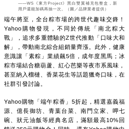
——WS《東方Project》黑白雙翼補充包整盒，新
用戶還能加碼再抽一次。（圖／品牌業者提供）
端午將至，全台粽市場的跨世代趣味交鋒！
Yahoo購物發現，不同於傳統「南北粽大
戰」，追求多重體驗的Z世代推動「口味大和
解」，帶動南北綜合組銷量齊漲。此外，健康
意識讓「素粽」業績飆5倍，成年度黑馬；冰
粽市場結合糖葫蘆、紅心芭樂等夜市系風味，
甚至納入榴槤、香菜花生等話題獵奇口味，在
社群引發討論。
Yahoo購物「端午粽香」5折起，精選嘉義福
源、億長御坊、青葉台菜、南門立家、呷七
碗、狀元油飯等經典名店，滿額最高10%回