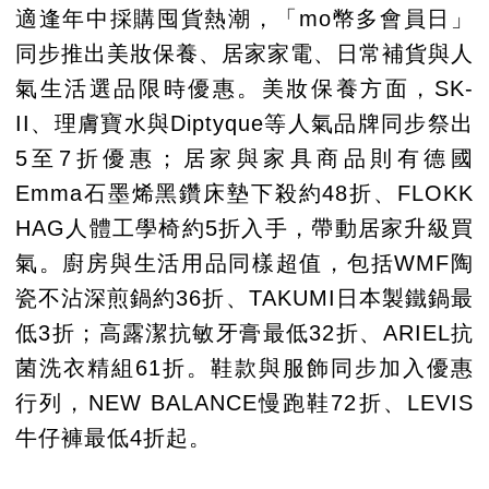
適逢年中採購囤貨熱潮，「mo幣多會員日」
同步推出美妝保養、居家家電、日常補貨與人
氣生活選品限時優惠。美妝保養方面，SK-
II、理膚寶水與Diptyque等人氣品牌同步祭出
5至7折優惠；居家與家具商品則有德國
Emma石墨烯黑鑽床墊下殺約48折、FLOKK
HAG人體工學椅約5折入手，帶動居家升級買
氣。廚房與生活用品同樣超值，包括WMF陶
瓷不沾深煎鍋約36折、TAKUMI日本製鐵鍋最
低3折；高露潔抗敏牙膏最低32折、ARIEL抗
菌洗衣精組61折。鞋款與服飾同步加入優惠
行列，NEW BALANCE慢跑鞋72折、LEVIS
牛仔褲最低4折起。