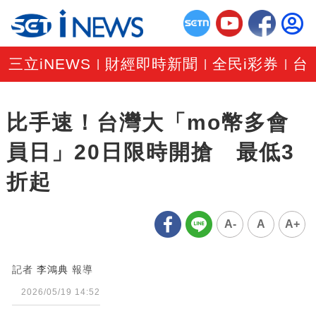
三立iNEWS
財經即時新聞
全民i彩券
台
|
|
|
比手速！台灣大「mo幣多會
員日」20日限時開搶 最低3
折起
A-
A
A+
記者
李鴻典
報導
2026/05/19 14:52