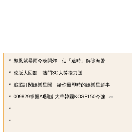
颱風紫暴雨今晚開炸 估「這時」解除海警
改版大回饋 熱門3C大獎接力送
追蹤訂閱娛樂星聞 給你最即時的娛樂星鮮事
009829掌握AI關鍵 大華韓國KOSPI 50今強...
PR