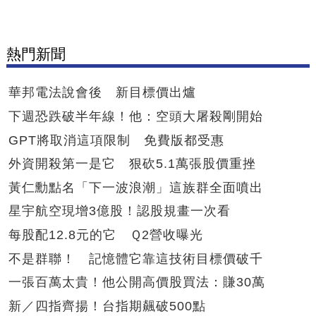
熱門新聞
華邦電法說會後 新目標價出爐
下週恐跌破半年線！他：空頭大屠殺剛開始
GPT將取消這項限制 免費版都受惠
外資開殺第一是它 狠砍5.1萬張股價重挫
黃仁勳點名「下一波浪潮」這族群全面噴出
星宇航空現增3億股！認股規畫一次看
每股配12.8元的它 Ｑ2營收曝光
不是群聯！ 記憶體它靠這技術目標價破千
一張百萬太貴！他公開高價股買法：賺30萬
新／四指齊揚！台指期飆破500點