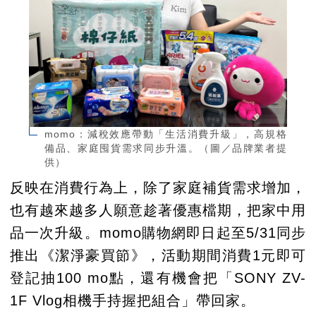
momo：減稅效應帶動「生活消費升級」，高規格
備品、家庭囤貨需求同步升溫。（圖／品牌業者提
供）
反映在消費行為上，除了家庭補貨需求增加，
也有越來越多人願意趁著優惠檔期，把家中用
品一次升級。momo購物網即日起至5/31同步
推出《潔淨豪買節》，活動期間消費1元即可
登記抽100 mo點，還有機會把「SONY ZV-
1F Vlog相機手持握把組合」帶回家。