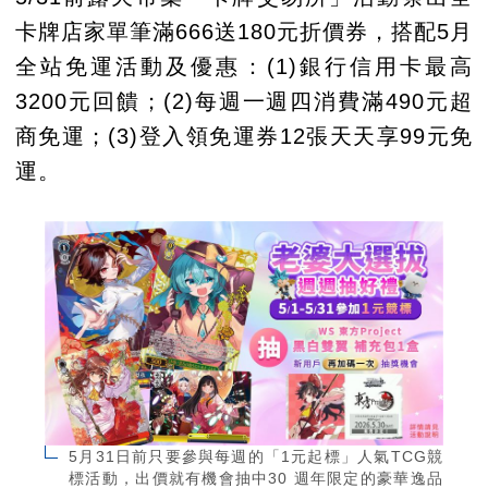
卡牌店家單筆滿666送180元折價券，搭配5月
全站免運活動及優惠：(1)銀行信用卡最高
3200元回饋；(2)每週一週四消費滿490元超
商免運；(3)登入領免運券12張天天享99元免
運。
5月31日前只要參與每週的「1元起標」人氣TCG競
標活動，出價就有機會抽中30 週年限定的豪華逸品