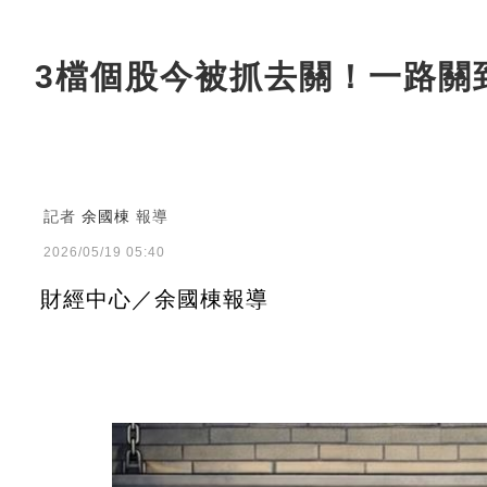
3檔個股今被抓去關！一路關
記者
余國棟
報導
2026/05/19 05:40
財經中心／余國棟報導