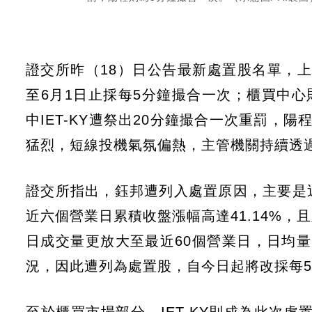
證交所昨（18）日公告最新處置股名單，上
至6月1日止採每5分鐘撮合一次；櫃買中心則公
中IET-KY遭祭出20分鐘撮合一次重罰，
猛烈，短線投機氣氛偏熱，主管機關持續透
證交所指出，鈺邦遭列入處置原因，主要是
近六個營業日累積收盤漲幅高達41.14%，且
日成交量更放大至最近60個營業日，日均量的
況，因此遭列為處置股，自今日起將改採每5