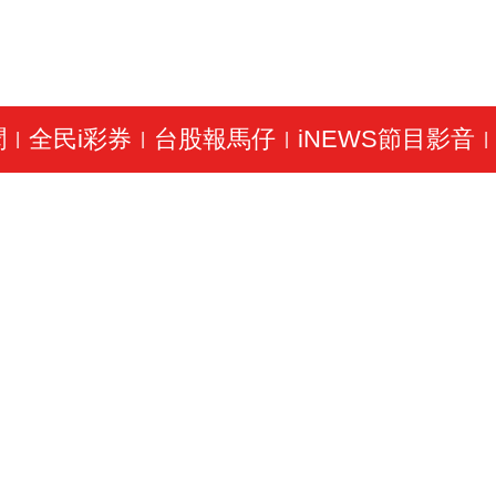
聞
全民i彩券
台股報馬仔
iNEWS節目影音
|
|
|