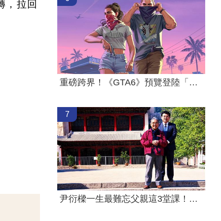
轉，拉回
重磅跨界！《GTA6》預覽登陸「這平台」
7
尹衍樑一生最難忘父親這3堂課！逼哭全網