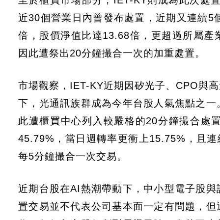
至於櫃買市場部分，IET-KY則成為此次處
近30個營業日內曾發布處置，近期又連續5個
倍，股價淨值比達13.68倍，更超過所屬產
因此遭祭出20分鐘撮合一次的加重處置。
市場觀察，IET-KY近期因矽光子、CPO
下，光通訊族群成為今年台股人氣焦點之一
此遭櫃買中心列入較嚴格的20分鐘撮合處
45.79%，當日週轉率更衝上15.75%
每5分鐘撮合一次交易。
近期台股在AI熱潮帶動下，中小型電子股
置交易並不代表公司基本面一定有問題，但