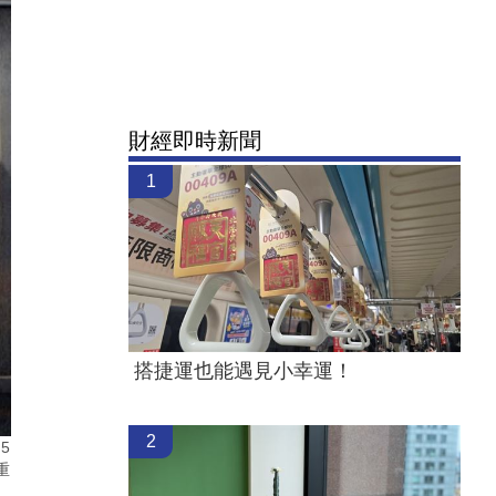
財經即時新聞
1
搭捷運也能遇見小幸運！
2
5
重