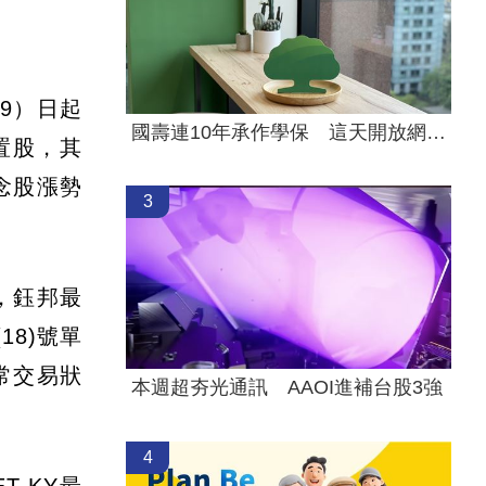
9）日起
國壽連10年承作學保 這天開放網路投保
處置股，其
念股漲勢
3
，鈺邦最
18)號單
常交易狀
本週超夯光通訊 AAOI進補台股3強
4