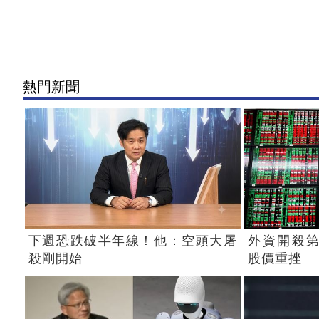
熱門新聞
下週恐跌破半年線！他：空頭大屠
外資開殺第
殺剛開始
股價重挫