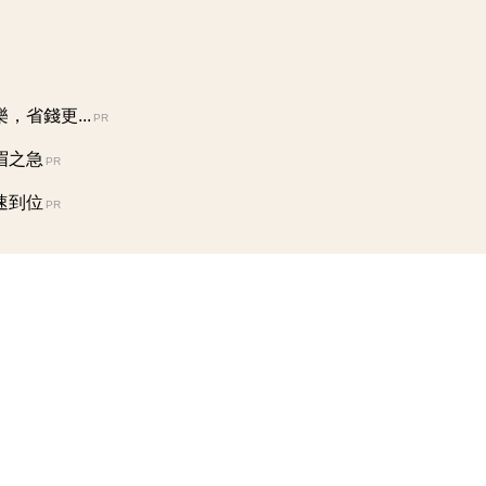
省錢更...
PR
眉之急
PR
速到位
PR