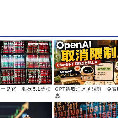
一是它 狠砍5.1萬張
GPT將取消這項限制 免費
惠