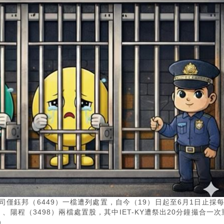
僅鈺邦（6449）一檔遭列處置，自今（19）日起至6月1日止採每
）、陽程（3498）兩檔處置股，其中IET-KY遭祭出20分鐘撮合一次
）