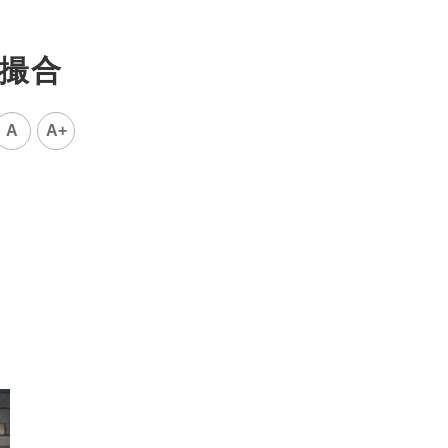
鐘撮合
A
A+