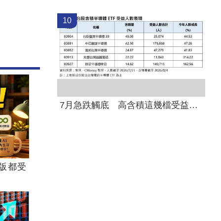
10
7月急跌觸底 高含積這幾檔受益人激增！
版都受