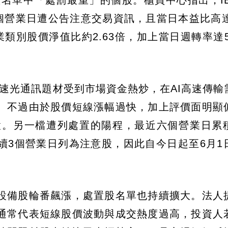
置名單中「處罰最重」的個股。櫃買中心指出，IET
營業日遭公告注意交易資訊，且當日本益比高達14
業類別股價淨值比約2.63倍，加上當日週轉率達5
與高速光通訊題材受到市場資金熱炒，在AI高速傳輸
。不過由於股價短線漲幅過快，加上評價面明顯
置。另一檔遭列處置的陽程，最近六個營業日累
，且連續3個營業日列為注意股，因此自今日起至6月
與設備股輪番飆漲，處置股名單也持續擴大。法人
通常代表短線股價波動與成交熱度過高，投資人