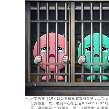
證交所昨（18）日公告最新處置股名單，上市公司
分鐘撮合一次；櫃買中心則公告IET-KY（4971
罰，陽程則為5分鐘撮合一次。（示意圖/ AI製圖