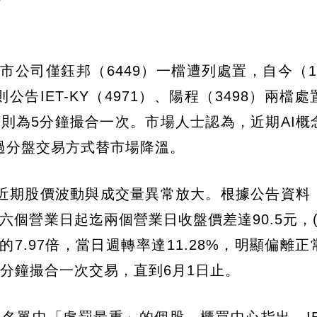
市公司僅鈺邦（6449）一檔遭列處置，自今（1
告IET-KY（4971）、陽程（3498）兩檔
陽程則為5分鐘撮合一次。市場人士認為，近期AI概
過分盤交易方式替市場降溫。
近期股價波動與成交量異常放大。根據公告資料
六個營業日起迄兩個營業日收盤價差達90.5元，(
7.97倍，當日週轉率達11.28%，明顯偏離正
分鐘撮合一次交易，直到6月1日止。