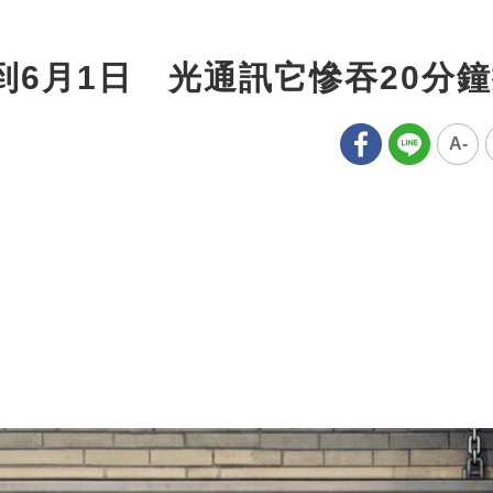
到6月1日 光通訊它慘吞20分
A-