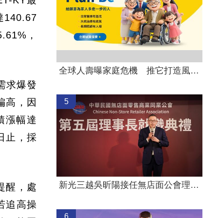
-KY最
0.67
.61%，
全球人壽曝家庭危機 推它打造風險防護網
需求爆發
偏高，因
5
積漲幅達
1日止，採
新光三越吳昕陽接任無店面公會理事長
提醒，處
若追高操
6