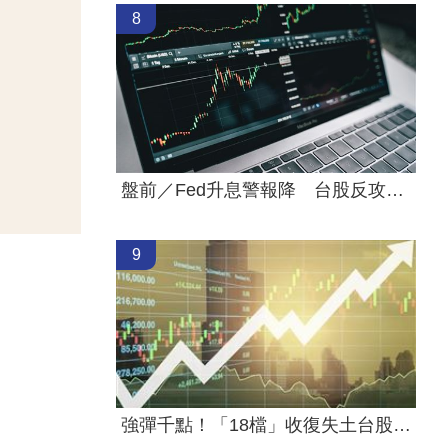
8
盤前／Fed升息警報降 台股反攻關鍵曝光
9
強彈千點！「18檔」收復失土台股ETF