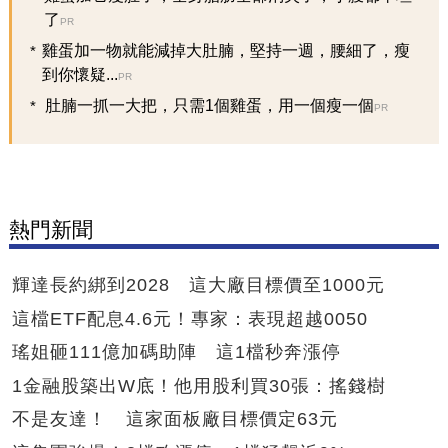
了
PR
雞蛋加一物就能減掉大肚腩，堅持一週，腰細了，瘦
到你懷疑...
PR
肚腩一抓一大把，只需1個雞蛋，用一個瘦一個
PR
熱門新聞
輝達長約綁到2028 這大廠目標價至1000元
這檔ETF配息4.6元！專家：表現超越0050
瑤姐砸111億加碼助陣 這1檔秒奔漲停
1金融股築出W底！他用股利買30張：搖錢樹
不是友達！ 這家面板廠目標價定63元