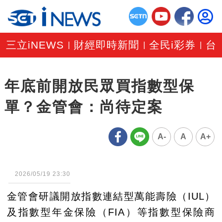
三立iNEWS
財經即時新聞
全民i彩券
台
|
|
|
年底前開放民眾買指數型保
單？金管會：尚待定案
A-
A
A+
2026/05/19 23:30
金管會研議開放指數連結型萬能壽險（IUL）
及指數型年金保險（FIA）等指數型保險商