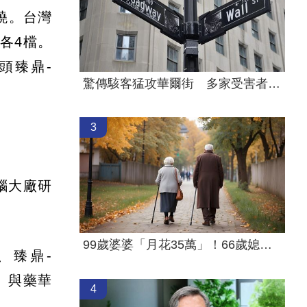
揭曉。台灣
各4檔。
頭臻鼎-
驚傳駭客猛攻華爾街 多家受害者已吐贖金
3
腦大廠研
99歲婆婆「月花35萬」！66歲媳無法退休
、臻鼎-
5）與藥華
4