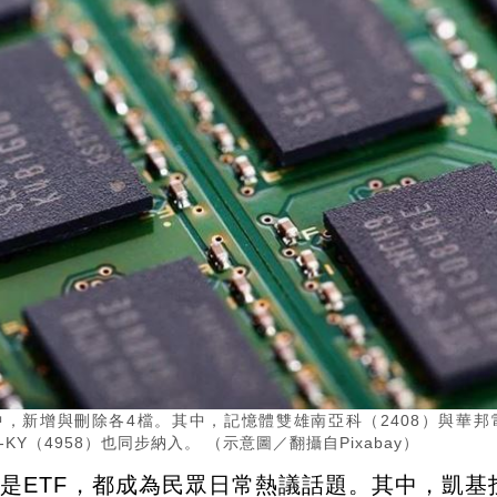
分股中，新增與刪除各4檔。其中，記憶體雙雄南亞科（2408）與華邦
KY（4958）也同步納入。 （示意圖／翻攝自Pixabay）
是ETF，都成為民眾日常熱議話題。其中，凱基