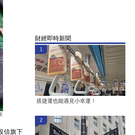
財經即時新聞
1
搭捷運也能遇見小幸運！
電
2
投信旗下