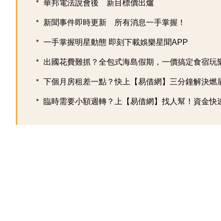
華邦電法說會後 新目標價出爐
新聞事件即時更新 所有消息一手掌握！
一手掌握明星動態 即刻下載娛樂星聞APP
出國花費難抓？全包式海島假期，一價搞定食宿玩樂，
下個月房租差一點？快上【易借網】三分鐘解決燃
臨時需要小額週轉？上【易借網】找人幫！資金快