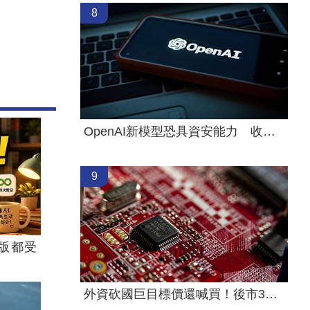
8
OpenAI新模型恐具資安能力 收緊研發管控
9
版都受
外資砍國巨目標價還喊買！後市3指標曝