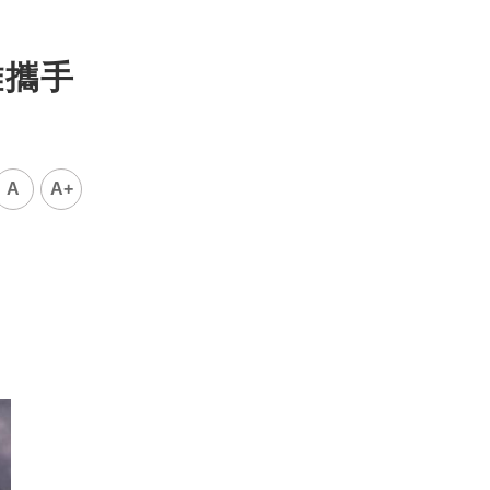
雄攜手
A
A+