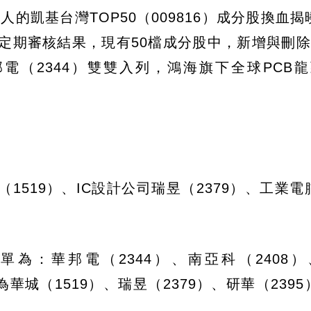
人的凱基台灣TOP50（009816）成分股換血
定期審核結果，現有50檔成分股中，新增與刪除
電（2344）雙雙入列，鴻海旗下全球PCB龍
519）、IC設計公司瑞昱（2379）、工業電
為：華邦電（2344）、南亞科（2408）
為華城（1519）、瑞昱（2379）、研華（239