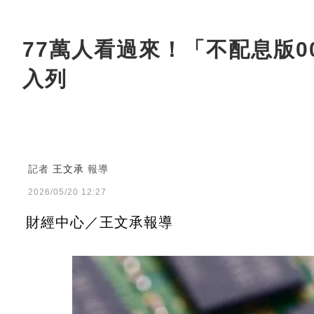
77萬人看過來！「不配息版0
入列
記者
王文承
報導
2026/05/20 12:27
財經中心／王文承報導