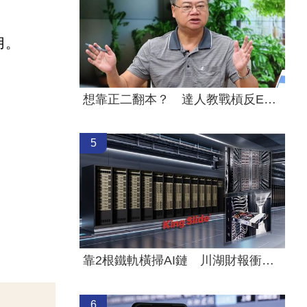
用。
想靠正二翻本？ 達人教戰槓反ETF心法
5
靠2根鐵軌橫掃AI鏈 川湖財報衝上萬金股
6