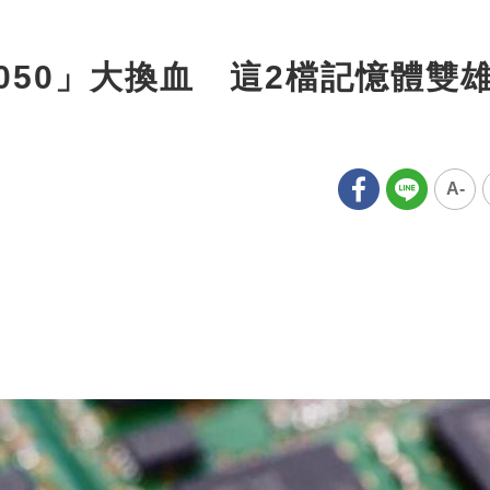
050」大換血 這2檔記憶體雙
A-