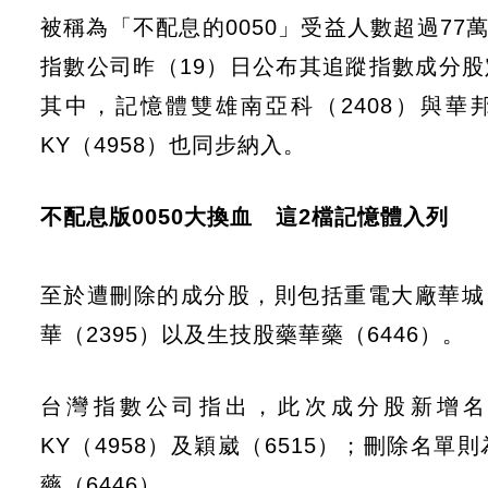
被稱為「不配息的0050」受益人數超過77萬
指數公司昨（19）日公布其追蹤指數成分股
其中，記憶體雙雄南亞科（2408）與華邦
KY（4958）也同步納入。
不配息版0050大換血 這2檔記憶體入列
至於遭刪除的成分股，則包括重電大廠華城（1
華（2395）以及生技股藥華藥（6446）。
台灣指數公司指出，此次成分股新增名單
KY（4958）及穎崴（6515）；刪除名單則
藥（6446）。