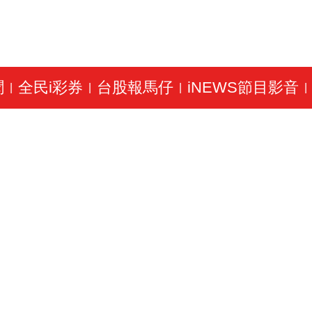
聞
全民i彩券
台股報馬仔
iNEWS節目影音
|
|
|