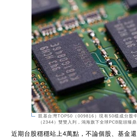
凱基台灣TOP50（009816）現有50檔成
（2344）雙雙入列，鴻海旗下全球PCB龍頭臻鼎-
近期台股穩穩站上4萬點，不論個股、基金還