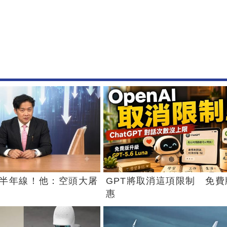
半年線！他：空頭大屠
GPT將取消這項限制 免費
惠