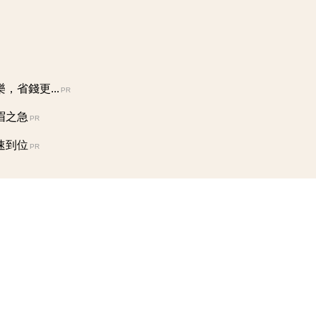
省錢更...
PR
眉之急
PR
速到位
PR