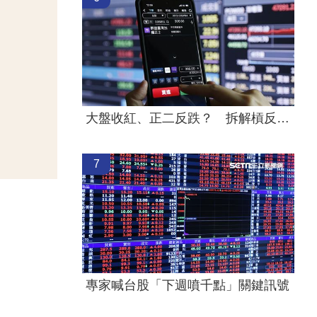
大盤收紅、正二反跌？ 拆解槓反ETF秒懂
7
專家喊台股「下週噴千點」關鍵訊號