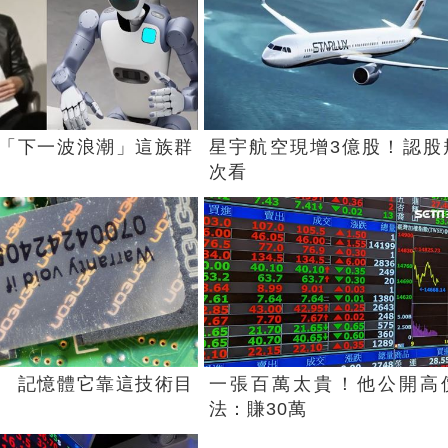
「下一波浪潮」這族群
星宇航空現增3億股！認股
次看
 記憶體它靠這技術目
一張百萬太貴！他公開高
法：賺30萬