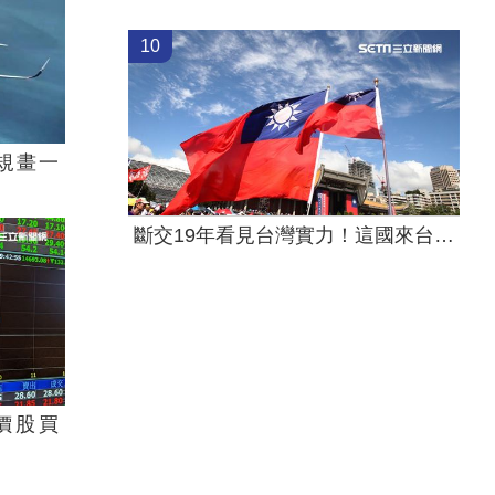
10
規畫一
斷交19年看見台灣實力！這國來台尋找商機
價股買