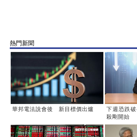
熱門新聞
華邦電法說會後 新目標價出爐
下週恐跌破
殺剛開始