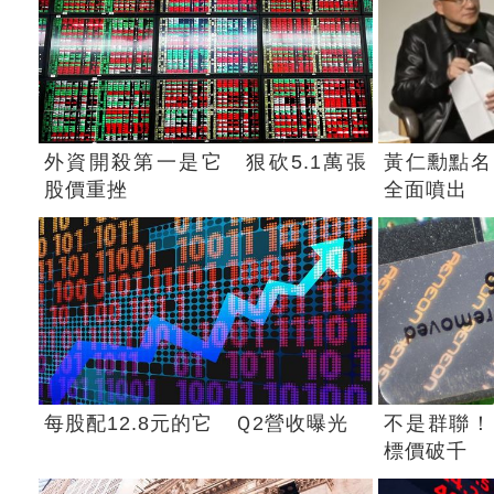
外資開殺第一是它 狠砍5.1萬張
黃仁勳點名
股價重挫
全面噴出
每股配12.8元的它 Ｑ2營收曝光
不是群聯！
標價破千