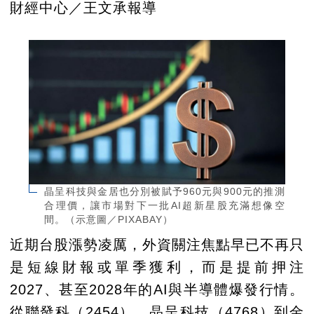
財經中心／王文承報導
晶呈科技與金居也分別被賦予960元與900元的推測
合理價，讓市場對下一批AI超新星股充滿想像空
間。（示意圖／PIXABAY）
近期台股漲勢凌厲，外資關注焦點早已不再只
是短線財報或單季獲利，而是提前押注
2027、甚至2028年的AI與半導體爆發行情。
從聯發科（2454）、晶呈科技（4768）到金