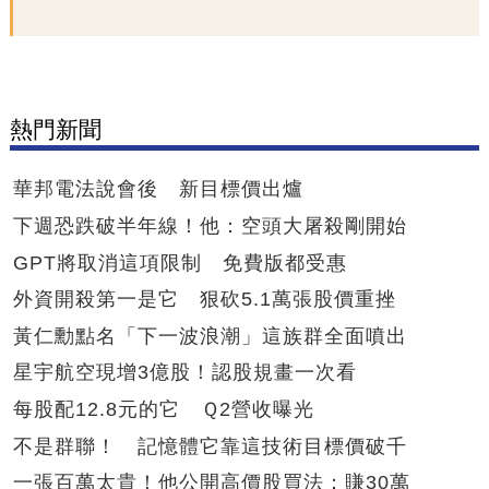
熱門新聞
華邦電法說會後 新目標價出爐
下週恐跌破半年線！他：空頭大屠殺剛開始
GPT將取消這項限制 免費版都受惠
外資開殺第一是它 狠砍5.1萬張股價重挫
黃仁勳點名「下一波浪潮」這族群全面噴出
星宇航空現增3億股！認股規畫一次看
每股配12.8元的它 Ｑ2營收曝光
不是群聯！ 記憶體它靠這技術目標價破千
一張百萬太貴！他公開高價股買法：賺30萬