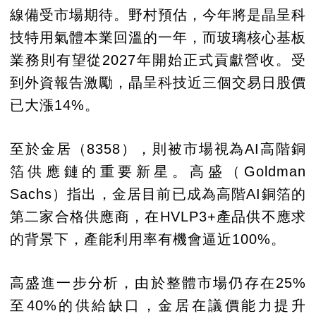
線備受市場期待。野村預估，今年將是晶呈科
技特用氣體本業回溫的一年，而玻璃核心基板
業務則有望從2027年開始正式貢獻營收。受
到外資報告激勵，晶呈科技近三個交易日股價
已大漲14%。
至於金居（8358），則被市場視為AI高階銅
箔供應鏈的重要新星。高盛（Goldman
Sachs）指出，金居目前已成為高階AI銅箔的
第二家合格供應商，在HVLP3+產品供不應求
的背景下，產能利用率有機會逼近100%。
高盛進一步分析，由於整體市場仍存在25%
至40%的供給缺口，金居在議價能力提升