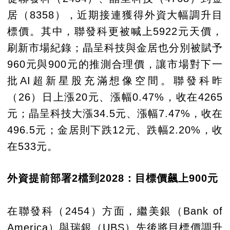
居（8358），近期接連獲得外資大幅調升目
標價。其中，聯發科更被喊上5922元天價，
刷新市場紀錄；晶呈科技與金居也分別被賦予
960元與900元的推測合理價，讓市場對下一
批AI超新星股充滿想像空間。聯發科昨
（26）日上漲20元、漲幅0.47%，收在4265
元；晶呈科技大漲34.5元、漲幅7.47%，收在
496.5元；金居則下跌12元、跌幅2.20%，收
在533元。
外資提前部署2檔到2028：目標價飆上900元
在聯發科（2454）方面，繼美銀（Bank of
America）與瑞銀（UBS）先後將目標價調升