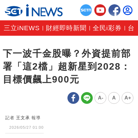
三立iNEWS
財經即時新聞
全民i彩券
台
|
|
|
下一波千金股曝？外資提前部
署「這2檔」超新星到2028：
目標價飆上900元
A-
A
A+
記者
王文承
報導
2026/05/27 01:00