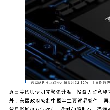
邁威爾科技上個交易日收漲32.52%，本日開盤仍有漲
近日美國與伊朗間緊張升溫，投資人留意雙方
外，美國政府擬對中國等主要貿易夥伴，再
貿易影響仍有待評估。焦點個股則有，受輝達加