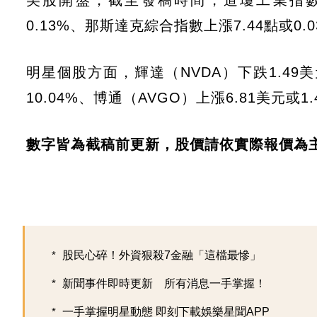
美股開盤，截至發稿時間，道瓊工業指數下跌2
0.13%、那斯達克綜合指數上漲7.44點或0.
明星個股方面，輝達（NVDA）下跌1.49美
10.04%、博通（AVGO）上漲6.81美元或1
數字皆為截稿前更新，股價請依實際報價為
股民心碎！外資狠殺7金融「這檔最慘」
新聞事件即時更新 所有消息一手掌握！
一手掌握明星動態 即刻下載娛樂星聞APP