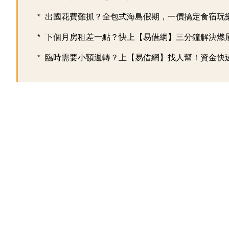
出國花費難抓？全包式海島假期，一價搞定食宿玩樂，
下個月房租差一點？快上【易借網】三分鐘解決燃
臨時需要小額週轉？上【易借網】找人幫！資金快