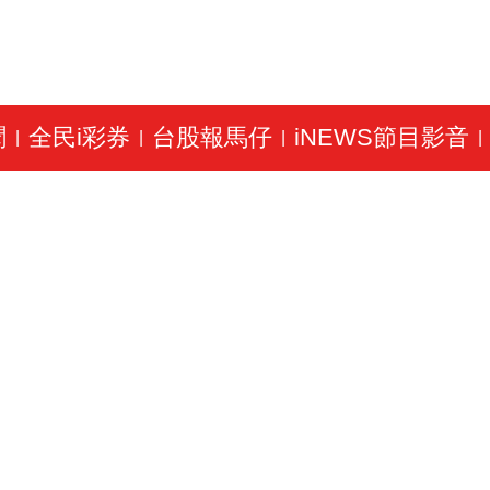
聞
全民i彩券
台股報馬仔
iNEWS節目影音
|
|
|