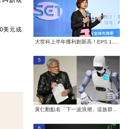
94點或
20美元或
大世科上半年獲利創新高！EPS 1.58元
5
黃仁勳點名「下一波浪潮」這族群全面噴出
6