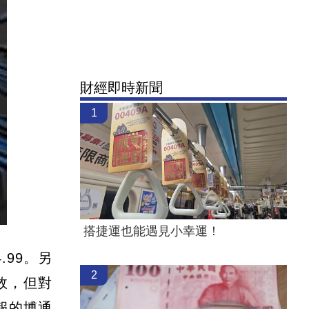
財經即時新聞
1
搭捷運也能遇見小幸運！
99。另
2
效，但對
報的博通