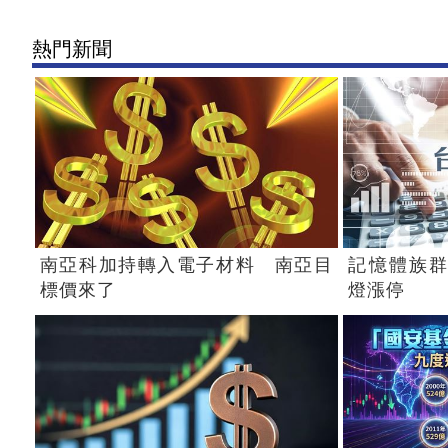
熱門新聞
南亞科加持轉入電子材料 南亞目
記憶體族群
標價來了
燈漲停