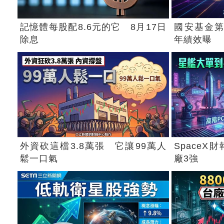
記憶體每股配8.6元的它 8月17日
國安基金第
除息
年績效曝
外資砍這檔3.8萬張 它讓99萬人
Space
鬆一口氣
廠3強