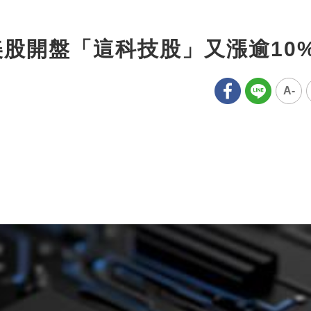
美股開盤「這科技股」又漲逾10
A-