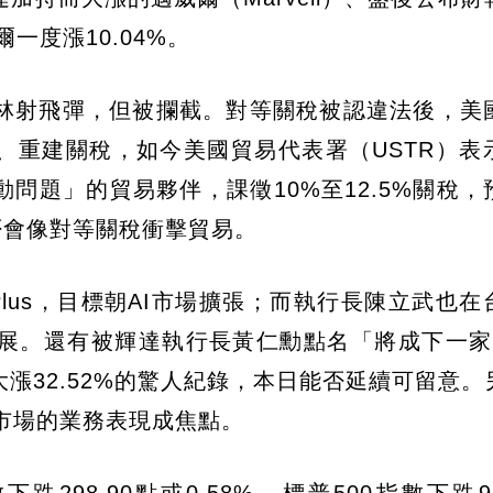
爾一度漲10.04%。
林射飛彈，但被攔截。對等關稅被認違法後，美
查、重建關稅，如今美國貿易代表署（USTR）表
問題」的貿易夥伴，課徵10%至12.5%關稅，
否會像對等關稅衝擊貿易。
 Plus，目標朝AI市場擴張；而執行長陳立武也
展。還有被輝達執行長黃仁勳點名「將成下一家
漲32.52%的驚人紀錄，本日能否延續可留意。
片市場的業務表現成焦點。