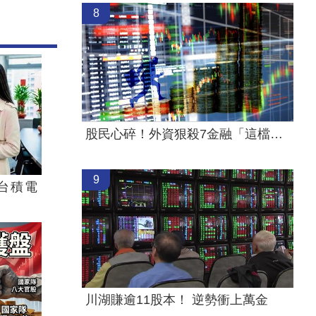
8
股民心碎！外資狠殺7金融「這檔最慘」
9
台積電
川湖賺逾11股本！ 逆勢衝上萬金