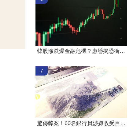
韓股慘跌爆金融危機？惠譽揭恐衝擊2產業
7
驚傳弊案！60名銀行員涉嫌收受百萬回扣