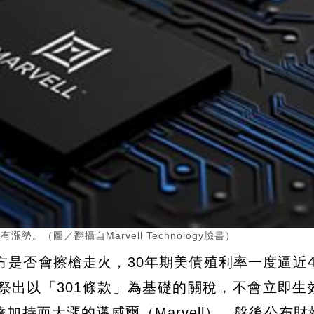
勢。（圖／翻攝自Marvell Technology臉書）
是否會擦槍走火，30年期美債殖利率一度逼近4.
祭出以「301條款」為基礎的關稅，不會立即生
持而大漲的邁威爾（Marvell）、盤後公布財