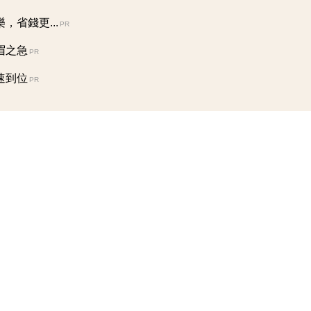
省錢更...
PR
眉之急
PR
速到位
PR