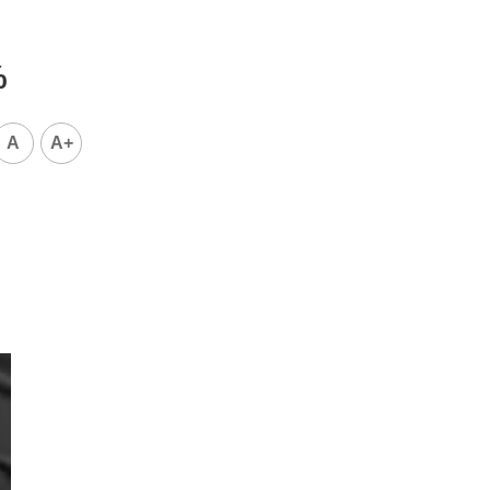
%
A
A+