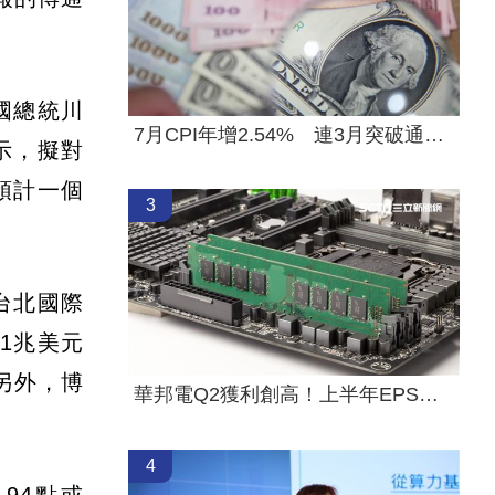
國總統川
7月CPI年增2.54% 連3月突破通膨警戒線
示，擬對
預計一個
3
在台北國際
1兆美元
另外，博
華邦電Q2獲利創高！上半年EPS達7.65元
4