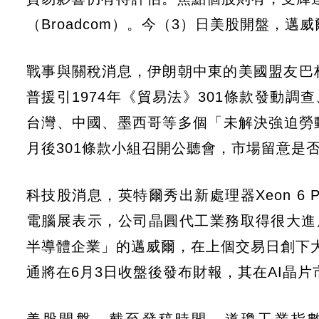
（Broadcom）。今（3）日美股開盤，邁威
戰事與關稅消息，伊朗朝中東的美國盟友巴
普援引1974年《貿易法》301條款發動調
台灣、中國、墨西哥等多個「未解決強迫勞動
月後301條款小組召開公聽會，市場留意是
科技股消息，英特爾秀出新處理器Xeon 6
電腦展表示，公司晶圓代工業務取得很大進
半導體企業」的邁威爾，在上個交易日創下大
通將在6月3日收盤後發布財報，其在AI晶