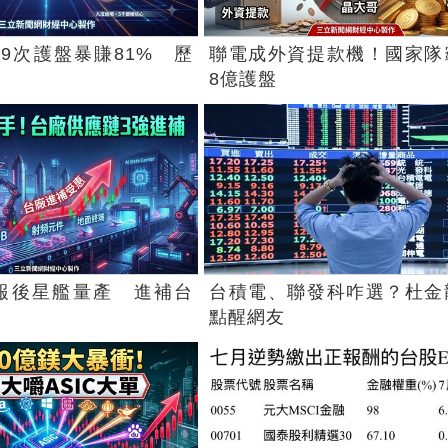
9次護盤暴賺81% 歷
聯電成外資提款機！國家隊
8億護盤
X財報後星艦量產 進補台
台積電、聯發科咋選？杜金
點醒網友