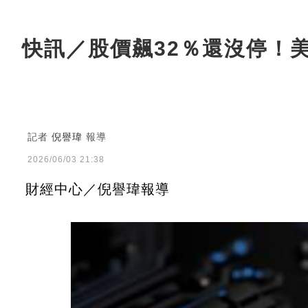
快訊／股價飆32％還沒停！
記者
倪譽瑋
報導
2026/06/03 21:38
財經中心／倪譽瑋報導