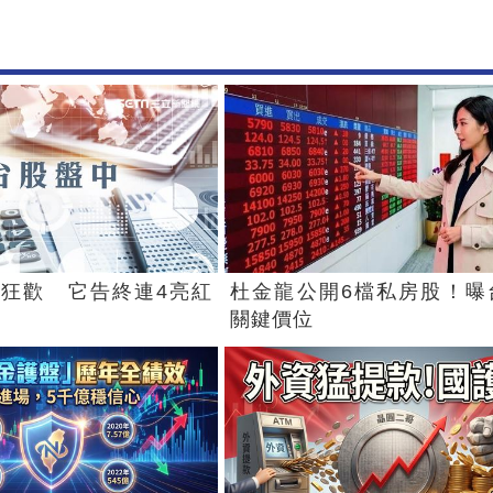
狂歡 它告終連4亮紅
杜金龍公開6檔私房股！曝
關鍵價位