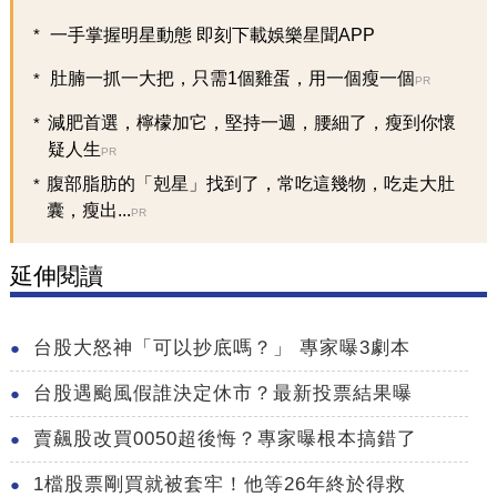
一手掌握明星動態 即刻下載娛樂星聞APP
肚腩一抓一大把，只需1個雞蛋，用一個瘦一個
PR
減肥首選，檸檬加它，堅持一週，腰細了，瘦到你懷
疑人生
PR
腹部脂肪的「剋星」找到了，常吃這幾物，吃走大肚
囊，瘦出...
PR
延伸閱讀
台股大怒神「可以抄底嗎？」 專家曝3劇本
台股遇颱風假誰決定休市？最新投票結果曝
賣飆股改買0050超後悔？專家曝根本搞錯了
1檔股票剛買就被套牢！他等26年終於得救