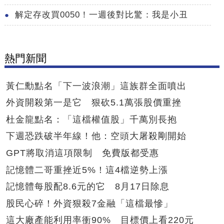
解定存改買0050！一週後對比驚：我是小丑
熱門新聞
黃仁勳點名「下一波浪潮」這族群全面噴出
外資開殺第一是它 狠砍5.1萬張股價重挫
杜金龍點名：「這檔權值股」千萬別長抱
下週恐跌破半年線！他：空頭大屠殺剛開始
GPT將取消這項限制 免費版都受惠
記憶體二哥重挫近5%！這4檔逆勢上漲
記憶體每股配8.6元的它 8月17日除息
股民心碎！外資狠殺7金融「這檔最慘」
這大廠產能利用率衝90% 目標價上看220元