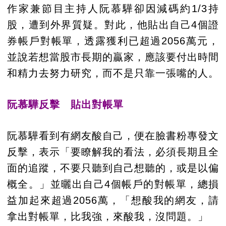
作家兼節目主持人阮慕驊卻因減碼約1/3持
股，遭到外界質疑。對此，他貼出自己4個證
券帳戶對帳單，透露獲利已超過2056萬元，
並說若想當股市長期的贏家，應該要付出時間
和精力去努力研究，而不是只靠一張嘴的人。
阮慕驊反擊 貼出對帳單
阮慕驊看到有網友酸自己，便在臉書粉專發文
反擊，表示「要瞭解我的看法，必須長期且全
面的追蹤，不要只聽到自己想聽的，或是以偏
概全。」並曬出自己4個帳戶的對帳單，總損
益加起來超過2056萬，「想酸我的網友，請
拿出對帳單，比我強，來酸我，沒問題。」