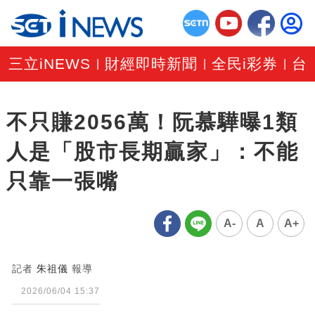
三立iNEWS
財經即時新聞
全民i彩券
台
|
|
|
不只賺2056萬！阮慕驊曝1類
人是「股市長期贏家」：不能
只靠一張嘴
A-
A
A+
記者
朱祖儀
報導
2026/06/04 15:37