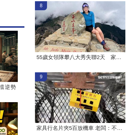
8
55歲女領隊攀八大秀失聯2天 家屬急尋
9
檔逆勢
家具行名片夾5百放機車 老闆：不是我放的