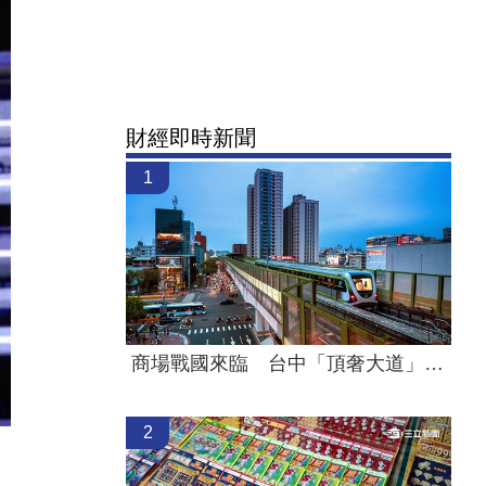
財經即時新聞
1
商場戰國來臨 台中「頂奢大道」逐漸成形
2