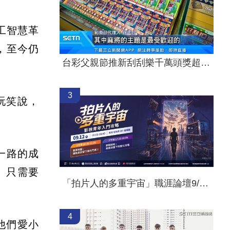
工智慧革
，至今仍
台彩父親節推新刮刮樂千萬頭獎超「爸」氣
3
玩笑說，
一路的成
」只需要
「拍片人的多重宇宙」職涯論壇9/12登場！
4
他們愛小