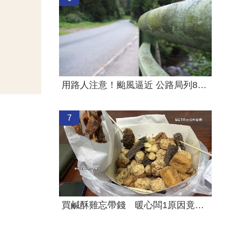
用路人注意！颱風逼近 公路局列8警戒路段
7
買鹹酥雞忘帶錢 暖心闆1原因竟倒貼錢