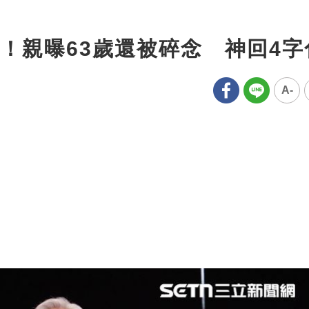
！親曝63歲還被碎念 神回4字
A-