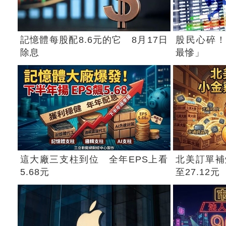
記憶體每股配8.6元的它 8月17日
股民心碎！
除息
最慘」
這大廠三支柱到位 全年EPS上看
北美訂單補
5.68元
至27.12元