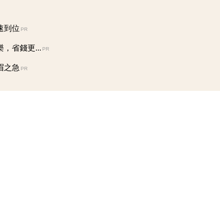
速到位
PR
省錢更...
PR
眉之急
PR