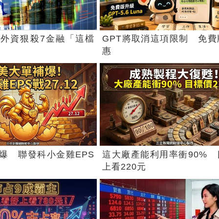
外資狠殺7金融「這檔
GPT將取消這項限制 免費
惠
爆 聯發科小金雞EPS
這大廠產能利用率衝90% 
上看220元