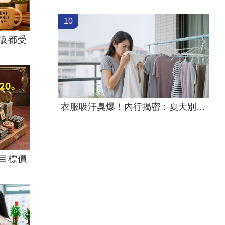
10
版都受
衣服吸汗臭爆！內行揭密：夏天別穿2材質
目標價