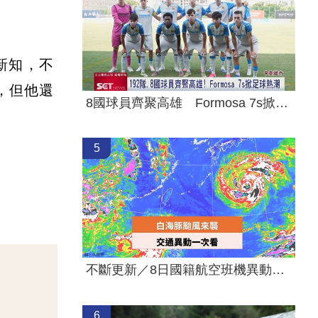
新知，不
，但他還
8國球員齊聚高雄 Formosa 7s掀足球熱潮
5
不斷更新／8日國籍航空班機異動一次看
6