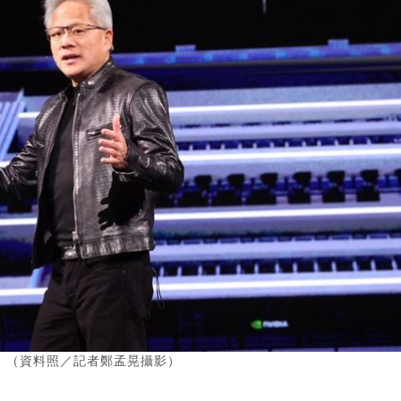
。（資料照／記者鄭孟晃攝影）