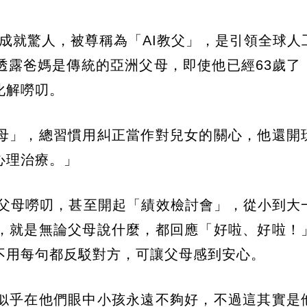
業成就驚人，被尊稱為「AI教父」，是引領全球人
透露爸媽是傳統的亞洲父母，即使他已經63歲了
化解嘮叨。
母」，總習慣用糾正當作對兒女的關心，他還開
心理治療。」
被父母嘮叨，甚至開起「績效檢討會」，從小到大
，就是無論父母說什麼，都回應「好啦、好啦！
不用每句都反駁對方，可讓父母感到安心。
似乎在他們眼中小孩永遠不夠好，不過這其實是