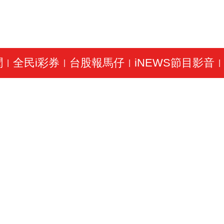
聞
全民i彩券
台股報馬仔
iNEWS節目影音
|
|
|