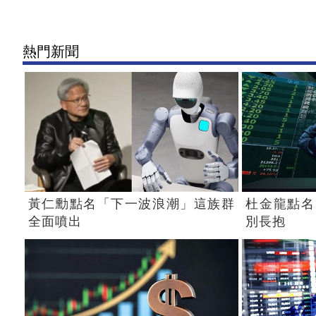
熱門新聞
黃仁勳點名「下一波浪潮」這族群
杜金龍點名
全面噴出
別長抱