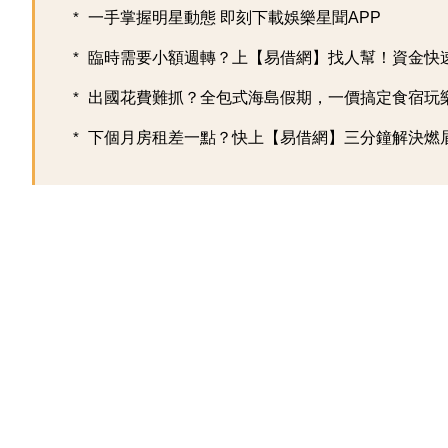
一手掌握明星動態 即刻下載娛樂星聞APP
臨時需要小額週轉？上【易借網】找人幫！資金快
出國花費難抓？全包式海島假期，一價搞定食宿玩樂，
下個月房租差一點？快上【易借網】三分鐘解決燃