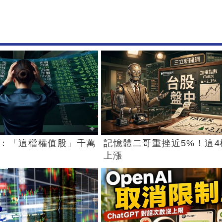
：「這檔權值股」千萬
記憶體二哥重挫近5%！這4
上漲