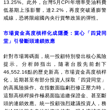
13.25%。此外，台灣5月CPI年增率受油料費
低基期上漲影響，達2.2%，再度突破通膨警
戒線，恐將限縮國內央行貨幣政策的彈性。
市場資金高度槓桿化成隱憂：當心「四貸同
堂」引發斷頭連鎖效應
針對市場籌碼面，統一投顧特別發出核心風險
提示。分析師指出，隨著台股先前創下
46,552.16點的歷史新高，市場資金高度槓桿
化，近期甚至有部分投資人採取「四貸同堂」
的高風險操作。在指數面臨劇烈修正壓力時，
這類高槓桿操作極易面臨追繳保證金、甚至斷
頭的連鎖效應。統一投顧強烈建議投資人，務