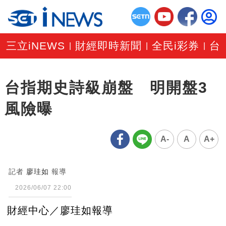
三立iNEWS
財經即時新聞
全民i彩券
台
|
|
|
台指期史詩級崩盤 明開盤3
風險曝
A-
A
A+
記者
廖珪如
報導
2026/06/07 22:00
財經中心／廖珪如報導