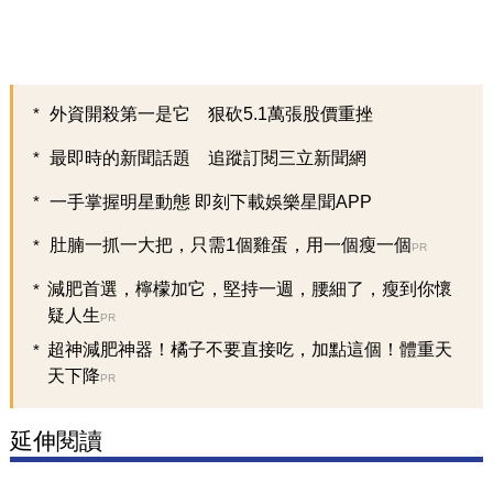
外資開殺第一是它 狠砍5.1萬張股價重挫
最即時的新聞話題 追蹤訂閱三立新聞網
一手掌握明星動態 即刻下載娛樂星聞APP
肚腩一抓一大把，只需1個雞蛋，用一個瘦一個
PR
減肥首選，檸檬加它，堅持一週，腰細了，瘦到你懷
疑人生
PR
超神減肥神器！橘子不要直接吃，加點這個！體重天
天下降
PR
延伸閱讀