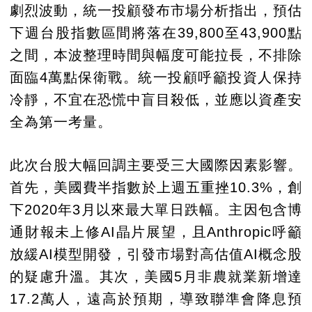
劇烈波動，統一投顧發布市場分析指出，預估
下週台股指數區間將落在39,800至43,900點
之間，本波整理時間與幅度可能拉長，不排除
面臨4萬點保衛戰。統一投顧呼籲投資人保持
冷靜，不宜在恐慌中盲目殺低，並應以資產安
全為第一考量。
此次台股大幅回調主要受三大國際因素影響。
首先，美國費半指數於上週五重挫10.3%，創
下2020年3月以來最大單日跌幅。主因包含博
通財報未上修AI晶片展望，且Anthropic呼籲
放緩AI模型開發，引發市場對高估值AI概念股
的疑慮升溫。其次，美國5月非農就業新增達
17.2萬人，遠高於預期，導致聯準會降息預