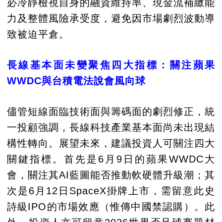
必冷靜檢視自身的融資維持率、現金流補繳能
力及整體風險承受度，避免因市場劇烈波動導
致被迫平倉。
長線基本面未變聚焦四大指標：關注蘋果
WWDC與台積電法說會風向球
儘管短線面臨技術面與籌碼面的劇烈修正，統
一投顧強調，長線科技產業基本面尚未出現結
構性轉向。展望未來，建議投資人可關注四大
關鍵指標。首先是6月9日的蘋果WWDC大
會，關注其AI藍圖能否推動軟硬體升級潮；其
次是6月12日SpaceX掛牌上市，需留意此史
詩級IPO的市場效應（惟傳中國禁認購）。此