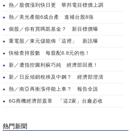
熱／股價漲到快日更 華邦電目標價上調
熱／美光產能6成台產 進補台股8強
個股／你有買嗎凱基金？ 新目標價曝
重電股／東元儲能佈「這裡」 新訊曝
快檢查持股數 每股配6.8元的他！
新／遭指控圖利蘇巧純 經濟部回應！
新／日反傾銷稅殃及中鋼？ 經濟部澄清
熱／南亞再衝漲停能上車？ 報告全說
6G商機經濟部蓋章 「這2家」台廠必收
熱門新聞