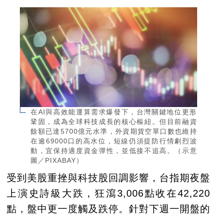
在AI與高效能運算需求爆發下，台灣關鍵地位更形
鞏固，成為全球科技成長的核心樞紐。但目前融資
餘額已達5700億元水準，外資期貨空單口數也維持
在逾69000口的高水位，短線仍須提防行情劇烈波
動，宜保持適度資金彈性，並低接不追高。（示意
圖／PIXABAY）
受到美股重挫與科技股回調影響，台指期夜盤
上演史詩級大跌，狂瀉3,006點收在42,220
點，盤中更一度觸及跌停。針對下週一開盤的