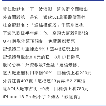
黃仁勳點名「下一波浪潮」這族群全面噴出
外資開殺第一是它 狠砍5.1萬張股價重挫
杜金龍點名：「這檔權值股」千萬別長抱
下週恐跌破半年線！他：空頭大屠殺剛開始
GPT將取消這項限制 免費版都受惠
記憶體二哥重挫近5%！這4檔逆勢上漲
記憶體每股配8.6元的它 8月17日除息
股民心碎！外資狠殺7金融「這檔最慘」
這大廠產能利用率衝90% 目標價上看220元
外資狂賣407億！這檔連23買再掃2.2萬張
這AOI大廠市占衝上9成 目標價上看780元
iPhone 18 Pro出不了？傳因「缺這貨」