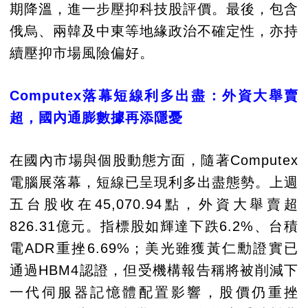
期降溫，進一步壓抑科技股評價。最後，包含
俄烏、兩韓及中東等地緣政治不確定性，亦持
續壓抑市場風險偏好。
Computex落幕短線利多出盡：外資大舉賣
超，國內通膨數據再添隱憂
在國內市場與個股動態方面，隨著Computex
電腦展落幕，短線已呈現利多出盡態勢。上週
五台股收在45,070.94點，外資大舉賣超
826.31億元。指標股如輝達下跌6.2%、台積
電ADR重挫6.69%；美光雖獲黃仁勳證實已
通過HBM4認證，但受機構報告稱將被削減下
一代伺服器記憶體配置影響，股價仍重挫