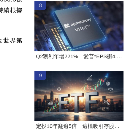
8
持續根據
全世界第
Q2獲利年增221% 愛普*EPS衝4.18元！
9
定投10年翻逾5倍 這檔吸引存股族卡位！