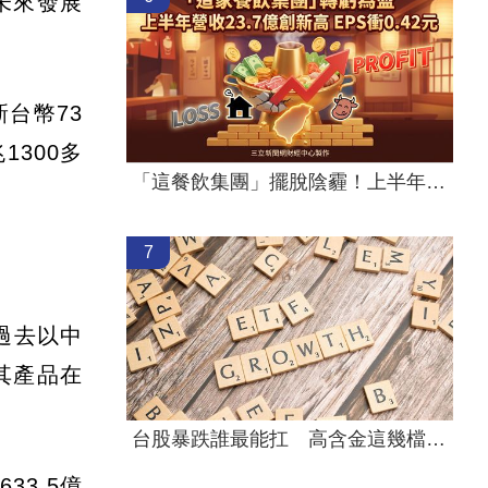
未來發展
台幣73
300多
「這餐飲集團」擺脫陰霾！上半年營收創高
7
過去以中
其產品在
台股暴跌誰最能扛 高含金這幾檔繳正報酬
33.5億