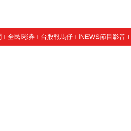
聞
全民i彩券
台股報馬仔
iNEWS節目影音
|
|
|