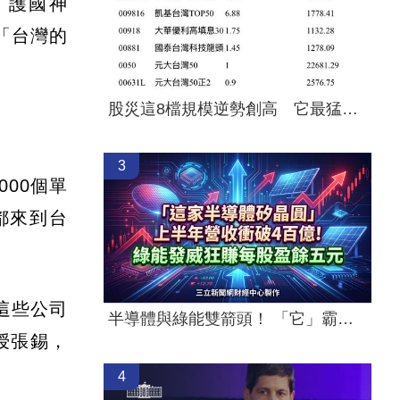
「護國神
「台灣的
股災這8檔規模逆勢創高 它最猛成長逾10%
3
000個單
都來到台
這些公司
半導體與綠能雙箭頭！ 「它」霸氣狂賺
授張錫，
4