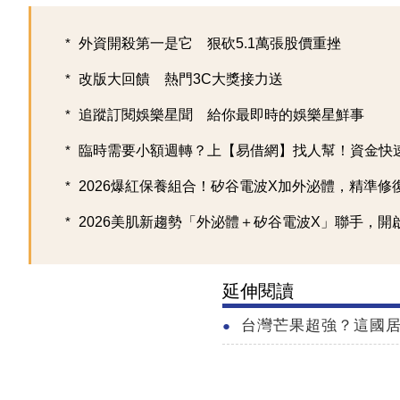
外資開殺第一是它 狠砍5.1萬張股價重挫
改版大回饋 熱門3C大獎接力送
追蹤訂閱娛樂星聞 給你最即時的娛樂星鮮事
臨時需要小額週轉？上【易借網】找人幫！資金快
2026爆紅保養組合！矽谷電波X加外泌體，精準修復超
2026美肌新趨勢「外泌體＋矽谷電波X」聯手，開啟高
延伸閱讀
台灣芒果超強？這國居民