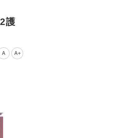
2護
A
A+