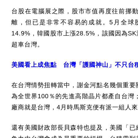
台股在電腦展之際，股市市值再度往前挪
離，但已是非常不容易的成就。5月全球股
14.9%，韓國股市上漲28.5%，該國因
超車台灣。
美國看上成焦點 台灣「護國神山」不只台
在台灣情勢扭轉當中，謝金河點名幾個重要
為全世界100％的先進高階晶片都產自台灣；
廠商就是台灣，4月時馬斯克便有派一組人
還有美國財政部長貝森特也提及，美國「已