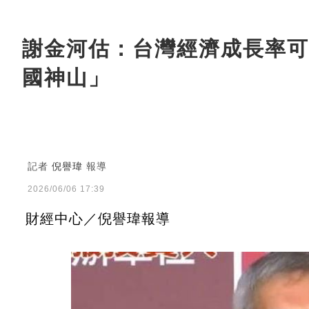
謝金河估：台灣經濟成長率可
國神山」
記者
倪譽瑋
報導
2026/06/06 17:39
財經中心／倪譽瑋報導