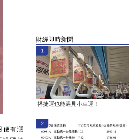
財經即時新聞
1
搭捷運也能遇見小幸運！
2
月便有漲