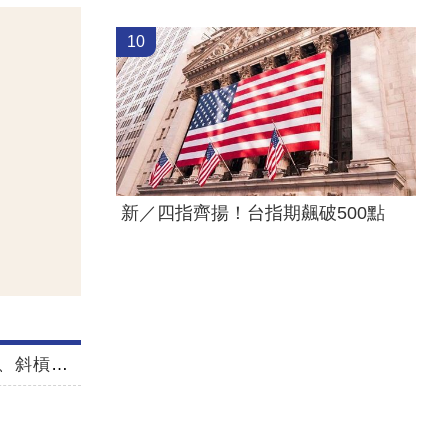
10
新／四指齊揚！台指期飆破500點
斜槓能領