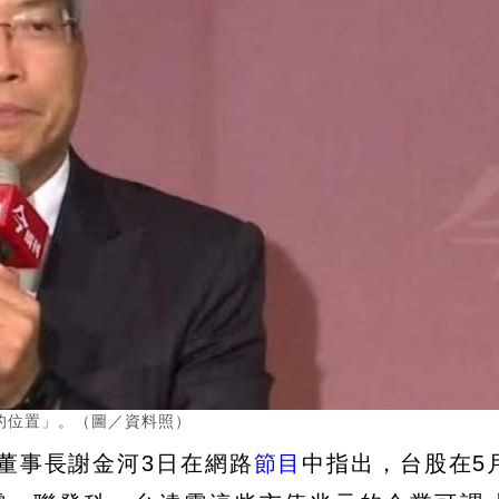
的位置」。（圖／資料照）
董事長謝金河3日在網路
節目
中指出，台股在5