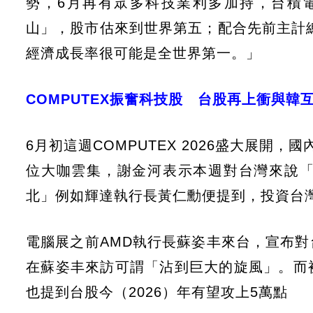
勢，6月再有眾多科技業利多加持，台積
山」，股市估來到世界第五；配合先前主計總
經濟成長率很可能是全世界第一。」
COMPUTEX振奮科技股 台股再上衝與韓
6月初這週COMPUTEX 2026盛大展開，
位大咖雲集，謝金河表示本週對台灣來說
北」例如輝達執行長黃仁勳便提到，投資台
電腦展之前AMD執行長蘇姿丰來台，宣布
在蘇姿丰來訪可謂「沾到巨大的旋風」。而
也提到台股今（2026）年有望攻上5萬點