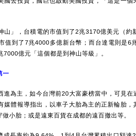
美國去投資，國巨也啟動美國投資，「這是一個
山」，台積電的市值到了2兆3170億美元（約新
到了7兆4000多億新台幣；而台達電則是6兆1
兆7000億元「這個都是到神山等級」。
第一
西進為主，如今台灣前20大富豪榜當中，可見在
有媒體報導指出，以車子大胎為主的正新輪胎，
守做小胎；或是遠東百貨在成都的遠百撤出等。
長率約為9.64%，1到4月台灣累積出口額達26