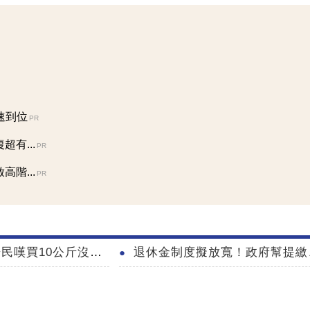
速到位
PR
有...
PR
階...
PR
嘆買10公斤沒味道
退休金制度擬放寬！政府幫提繳、