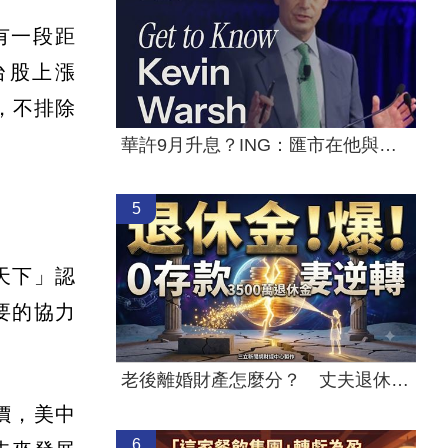
有一段距
台股上漲
，不排除
華許9月升息？ING：匯市在他與戰爭間拉鋸
5
天下」認
要的協力
老後離婚財產怎麼分？ 丈夫退休金拒分
價，美中
6