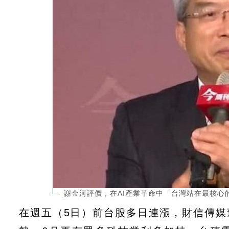
謝金河評價，在AI產業革命中「台灣站在最核心
在週五（5日）前台股多日連漲，財信傳媒