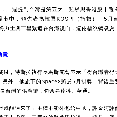
動，上週提到台灣是第五大，雖然與香港股市還
市中，領先者為韓國KOSPI（指數），5月
為SK海力士與三星緊追在台灣後面，這兩檔漲勢凌厲
積電
關鍵，特斯拉執行長馬斯克曾表示「得台灣者得
另外，他旗下的SpaceX將於6月掛牌，背後重
來看台灣的供應鏈，包含昇達科、華通。
經甦醒過來了」主權不能外包給中國，謝金河評