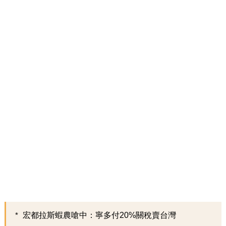
宏都拉斯蝦農嗆中：寧多付20%關稅賣台灣