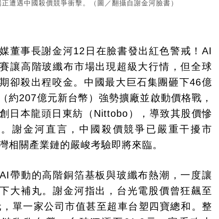
場正遭遇中國殺價競爭衝擊。（圖／翻攝自謝金河臉書）
媒董事長謝金河12日在臉書發出紅色警戒！AI
賽讓高階玻纖布市場出現超級大行情，但全球
期卻殺出程咬金。中國最大巨石集團砸下46億
（約207億元新台幣）強勢擴廠並啟動價格戰，
創日本龍頭日東紡（Nittobo），導致其股價慘
斬。謝金河直言，中國殺價競爭已嚴重干擾市
灣相關產業鏈的嚴峻考驗即將來臨。
AI帶動的高階銅箔基板與玻纖布熱潮，一度讓
下大補丸。謝金河指出，台光電股價曾狂飆至
5元，單一家公司市值甚至超車台塑四寶總和。整