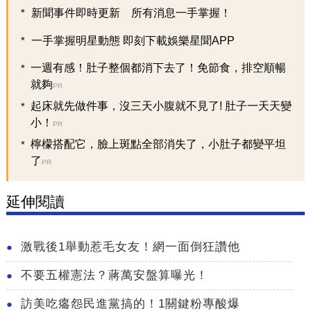
新聞事件即時更新 所有消息一手掌握！
一手掌握明星動態 即刻下載娛樂星聞APP
一週有感！肚子整個都消下去了！免節食，排空順暢
就夠
PR
起床就先做件事，沒三天小腹就不見了! 肚子一天天變
小！
PR
檸檬搭配它，臉上斑點全部消失了，小肚子都變平坦
了
PR
延伸閱讀
激戰後1舉動惹毛女友！網一面倒狂讚他
不要五權憲法？蔣萬安盤算曝光！
訪美吃癟怨民進黨搞的！1關鍵粉專酸爆