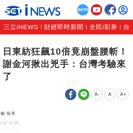
三立iNEWS
財經即時新聞
全民i彩券
台
|
|
|
日東紡狂飆10倍竟崩盤腰斬！
謝金河揪出兇手：台灣考驗來
了
A-
A
A+
芷榆
報導
6/13 11:29