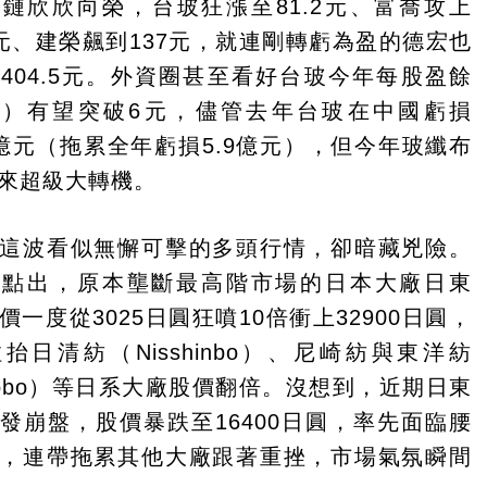
鏈欣欣向榮，台玻狂漲至81.2元、富喬攻上
.5元、建榮飆到137元，就連剛轉虧為盈的德宏也
404.5元。外資圈甚至看好台玻今年每股盈餘
S）有望突破6元，儘管去年台玻在中國虧損
28億元（拖累全年虧損5.9億元），但今年玻纖布
來超級大轉機。
這波看似無懈可擊的多頭行情，卻暗藏兇險。
河點出，原本壟斷最高階市場的日本大廠日東
價一度從3025日圓狂噴10倍衝上32900日圓，
抬日清紡（Nisshinbo）、尼崎紡與東洋紡
yobo）等日系大廠股價翻倍。沒想到，近期日東
發崩盤，股價暴跌至16400日圓，率先面臨腰
，連帶拖累其他大廠跟著重挫，市場氣氛瞬間