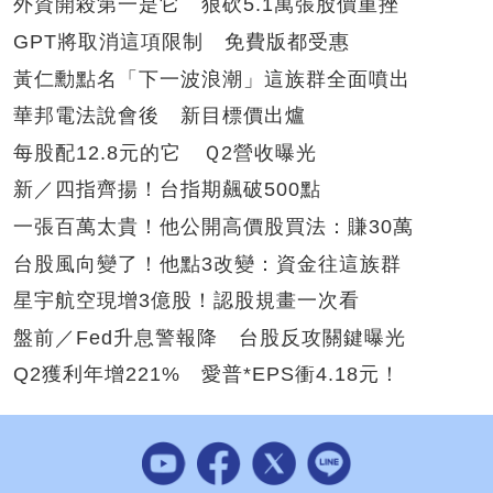
外資開殺第一是它 狠砍5.1萬張股價重挫
GPT將取消這項限制 免費版都受惠
黃仁勳點名「下一波浪潮」這族群全面噴出
華邦電法說會後 新目標價出爐
每股配12.8元的它 Ｑ2營收曝光
新／四指齊揚！台指期飆破500點
一張百萬太貴！他公開高價股買法：賺30萬
台股風向變了！他點3改變：資金往這族群
星宇航空現增3億股！認股規畫一次看
盤前／Fed升息警報降 台股反攻關鍵曝光
Q2獲利年增221% 愛普*EPS衝4.18元！