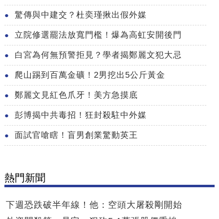
驚傳與中建交？杜奕瑾揪出假外媒
立院修選罷法放寬門檻！爆為高虹安開後門
白宮為何無預警拒見？學者揭鄭麗文犯大忌
爬山踢到百萬金礦！2男挖出5公斤黃金
鄭麗文見紅色爪牙！美方急摸底
彭博揭中共毒招！狂封殺駐中外媒
面試官嗆瞎！盲男創業驚動英王
熱門新聞
下週恐跌破半年線！他：空頭大屠殺剛開始