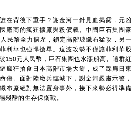
誰在背後下重手？謝金河一針見血揭露，元凶
國廠商的瘋狂擴廠與殺價戰。中國巨石集團豪
億人民幣全力擴產，鎖定高階玻纖布猛攻，另一
菲利華也強悍搶單。這波攻勢不僅讓菲利華股
破150元人民幣，巨石集團也水漲船高。這群紅
鏈瘋狂搶食日本高階市場大餅，成了踩扁日東
命傷。面對陸廠兵臨城下，謝金河嚴肅示警，
纖布廠絕對無法置身事外，接下來勢必得準備
場殘酷的生存保衛戰。