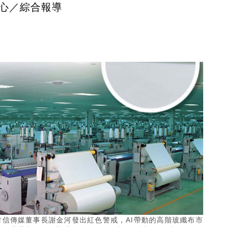
心／綜合報導
財信傳媒董事長謝金河發出紅色警戒，AI帶動的高階玻纖布市