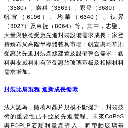
（3580）、鑫科（3663）、家登（3680）、
帆宣（6196）、均華（6640）、鈦昇
（8027）及東捷（8064）等。其中，志聖、
大量與牧德受惠先進封裝設備需求成長；家登
持續布局高階半導體載具市場；帆宣與均華則
受惠於先進封裝產線建置及設備整合需求；鑫
科與友威科則有望受惠於玻璃基板及相關材料
需求增加。
封裝比肩製程 迎新成長循環
法人認為，隨著AI晶片規模不斷提升，封裝技
術的重要性已不亞於先進製程。未來CoPoS
與FOPLP若順利量產導入，將帶動玻璃基