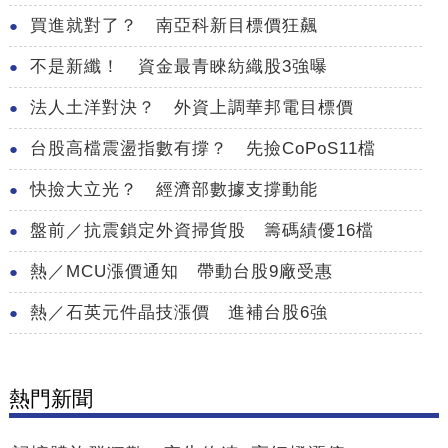
買進就對了？ 南亞科新目標價狂飆
不是新纖！ 資金最青睞紡織股3強曝
法人土洋對決？ 外資上調華邦電目標價
台股高檔震盪指數有撐？ 先撿CoPoS11檔
快撿大立光？ 經濟部數據支撐動能
盤前／抗震鎖定外資掃貨股 籌碼績優16檔
熱／MCU漲價通知 帶動台股9廠受惠
熱／石英元件晶技漲價 進補台股6強
熱門新聞