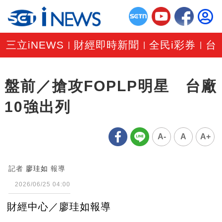
三立iNEWS
財經即時新聞
全民i彩券
台
|
|
|
盤前／搶攻FOPLP明星 台廠
10強出列
A-
A
A+
記者
廖珪如
報導
2026/06/25 04:00
財經中心／廖珪如報導