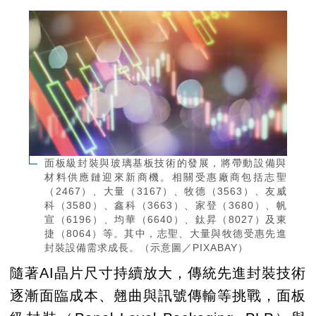
面板級封裝與玻璃基板技術的發展，將帶動設備與
材料供應鏈迎來新商機。相關受惠廠商包括志聖
（2467）、大量（3167）、牧德（3563）、友威
科（3580）、鑫科（3663）、家登（3680）、帆
宣（6196）、均華（6640）、鈦昇（8027）及東
捷（8064）等。其中，志聖、大量與牧德受惠先進
封裝設備需求成長。（示意圖／PIXABAY）
隨著AI晶片尺寸持續放大，傳統先進封裝技術
逐漸面臨成本、翹曲與訊號傳輸等挑戰，面板