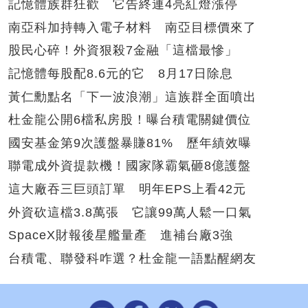
記憶體族群狂歡 它告終連4亮紅燈漲停
南亞科加持轉入電子材料 南亞目標價來了
股民心碎！外資狠殺7金融「這檔最慘」
記憶體每股配8.6元的它 8月17日除息
黃仁勳點名「下一波浪潮」這族群全面噴出
杜金龍公開6檔私房股！曝台積電關鍵價位
國安基金第9次護盤暴賺81% 歷年績效曝
聯電成外資提款機！國家隊霸氣砸8億護盤
這大廠吞三巨頭訂單 明年EPS上看42元
外資砍這檔3.8萬張 它讓99萬人鬆一口氣
SpaceX財報後星艦量產 進補台廠3強
台積電、聯發科咋選？杜金龍一語點醒網友