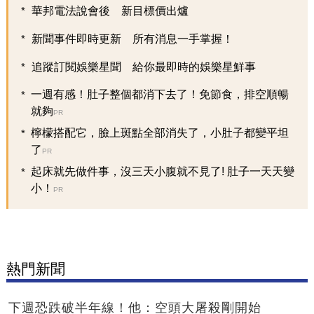
華邦電法說會後 新目標價出爐
新聞事件即時更新 所有消息一手掌握！
追蹤訂閱娛樂星聞 給你最即時的娛樂星鮮事
一週有感！肚子整個都消下去了！免節食，排空順暢
就夠
PR
檸檬搭配它，臉上斑點全部消失了，小肚子都變平坦
了
PR
起床就先做件事，沒三天小腹就不見了! 肚子一天天變
小！
PR
熱門新聞
下週恐跌破半年線！他：空頭大屠殺剛開始