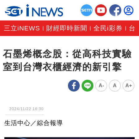
三立iNEWS
財經即時新聞
全民i彩券
台
|
|
|
石墨烯概念股：從高科技實驗
室到台灣衣櫃經濟的新引擎
A-
A
A+
2024/11/22 16:30
生活中心／綜合報導