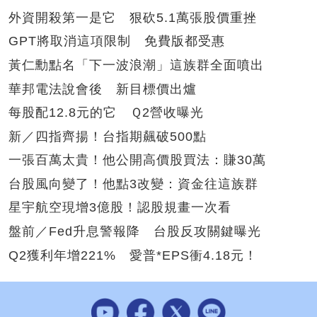
外資開殺第一是它 狠砍5.1萬張股價重挫
GPT將取消這項限制 免費版都受惠
黃仁勳點名「下一波浪潮」這族群全面噴出
華邦電法說會後 新目標價出爐
每股配12.8元的它 Ｑ2營收曝光
新／四指齊揚！台指期飆破500點
一張百萬太貴！他公開高價股買法：賺30萬
台股風向變了！他點3改變：資金往這族群
星宇航空現增3億股！認股規畫一次看
盤前／Fed升息警報降 台股反攻關鍵曝光
Q2獲利年增221% 愛普*EPS衝4.18元！