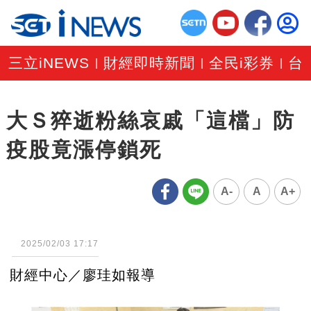
三立iNEWS
財經即時新聞
全民i彩券
台
|
|
|
大Ｓ猝逝粉絲哀戚「這檔」防
疫股竟漲停鎖死
A-
A
A+
2025/02/03 17:17
財經中心／廖珪如報導