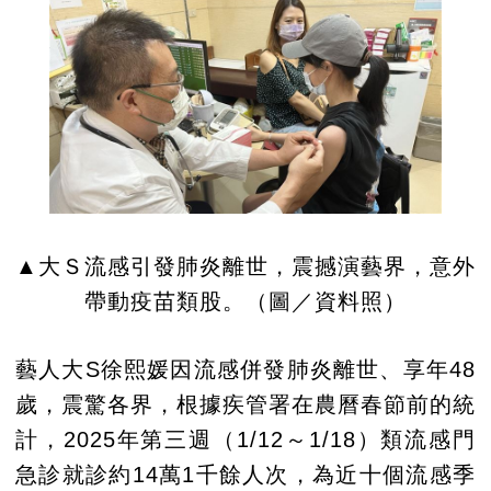
▲大Ｓ流感引發肺炎離世，震撼演藝界，意外
帶動疫苗類股。（圖／資料照）
藝人大S徐熙媛因流感併發肺炎離世、享年48
歲，震驚各界，根據疾管署在農曆春節前的統
計，2025年第三週（1/12～1/18）類流感門
急診就診約14萬1千餘人次，為近十個流感季