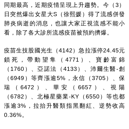
同期最高，近期疫情呈現上升趨勢。今（3）
日突然爆出女星大S（徐熙媛）得了流感併發
肺炎病逝的消息，也讓大家正視流感不能小
看，除了各大診所流感疫苗被預約擠爆。
疫苗生技股國光生（4142）急拉漲停24.45元
鎖死，帶動望隼（4771）、寶齡富錦
（1760）、亞諾法（4133）、沛爾生醫-創
（6949）等齊漲逾5%，永信（3705）、保
瑞（6472）、華安（6657）、視陽
（6782）、北極星藥業-KY（6550）等也都
漲逾3%，拉抬升醫類指黑翻紅、逆勢收高
0.36%。