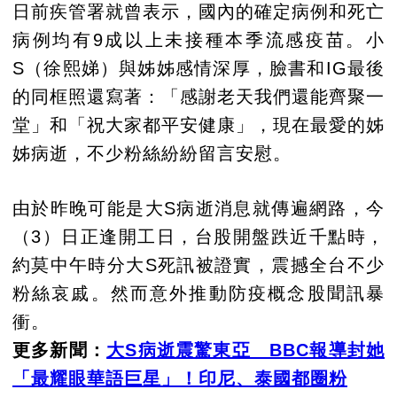
日前疾管署就曾表示，國內的確定病例和死亡
病例均有9成以上未接種本季流感疫苗。小
S（徐熙娣）與姊姊感情深厚，臉書和IG最後
的同框照還寫著：「感謝老天我們還能齊聚一
堂」和「祝大家都平安健康」，現在最愛的姊
姊病逝，不少粉絲紛紛留言安慰。
由於昨晚可能是大S病逝消息就傳遍網路，今
（3）日正逢開工日，台股開盤跌近千點時，
約莫中午時分大S死訊被證實，震撼全台不少
粉絲哀戚。然而意外推動防疫概念股聞訊暴
衝。
更多新聞：
大S病逝震驚東亞 BBC報導封她
「最耀眼華語巨星」！印尼、泰國都圈粉