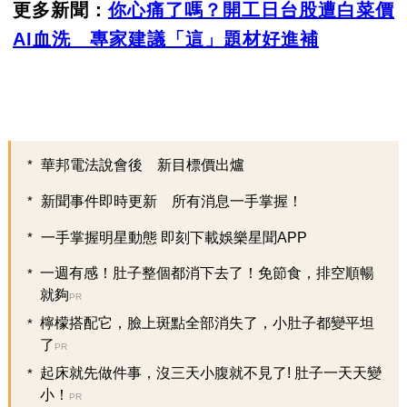
更多新聞：
你心痛了嗎？開工日台股遭白菜價
AI血洗 專家建議「這」題材好進補
華邦電法說會後 新目標價出爐
新聞事件即時更新 所有消息一手掌握！
一手掌握明星動態 即刻下載娛樂星聞APP
一週有感！肚子整個都消下去了！免節食，排空順暢
就夠
PR
檸檬搭配它，臉上斑點全部消失了，小肚子都變平坦
了
PR
起床就先做件事，沒三天小腹就不見了! 肚子一天天變
小！
PR