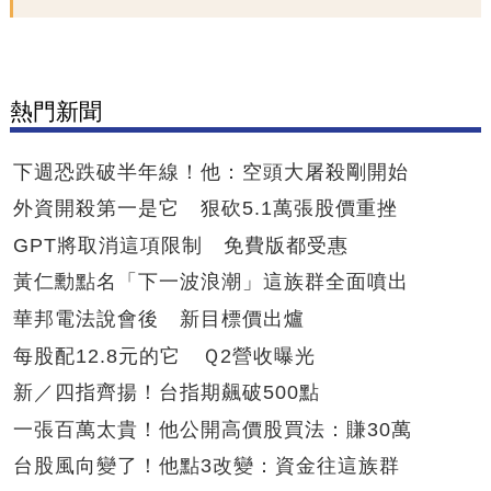
熱門新聞
下週恐跌破半年線！他：空頭大屠殺剛開始
外資開殺第一是它 狠砍5.1萬張股價重挫
GPT將取消這項限制 免費版都受惠
黃仁勳點名「下一波浪潮」這族群全面噴出
華邦電法說會後 新目標價出爐
每股配12.8元的它 Ｑ2營收曝光
新／四指齊揚！台指期飆破500點
一張百萬太貴！他公開高價股買法：賺30萬
台股風向變了！他點3改變：資金往這族群