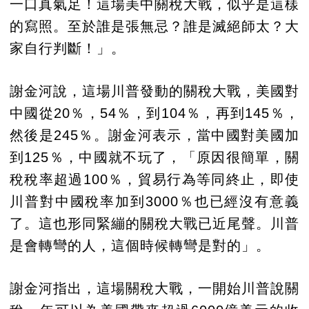
一口真氣足！這場美中關稅大戰，似乎是這樣
的寫照。至於誰是張無忌？誰是滅絕師太？大
家自行判斷！」。
謝金河說，這場川普發動的關稅大戰，美國對
中國從20％，54％，到104％，再到145％，
然後是245％。謝金河表示，當中國對美國加
到125％，中國就不玩了，「原因很簡單，關
稅稅率超過100％，貿易行為等同終止，即使
川普對中國稅率加到3000％也已經沒有意義
了。這也形同緊繃的關稅大戰已近尾聲。川普
是會轉彎的人，這個時候轉彎是對的」。
謝金河指出，這場關稅大戰，一開始川普說關