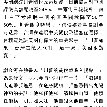
美國總統川普關稅政策反覆，日前揚言對中國
課徵高額關稅至245％，華爾街日報報導，傳
出白宮考慮將中國的基準關稅降至50至
60%。川普態度轉彎，財信傳媒董事長謝金
河透露，台灣在這場中美關稅戰裡無從選擇，
台積電是讓美國再偉大的重要幫手，「川普如
果把台灣當敵人來打，這一局，美國很難
贏！」
謝金河在臉書以「川普的關稅戰進入拐點！」
為題發文，表示金庸小說裡有一幕，「滅絕師
太追擊張無忌，在危急關頭，張無忌悟出九陽
神功的要訣：他強任他強，清風拂山崗，他橫
任他橫，明月照大江，他自狠來他自惡，我自