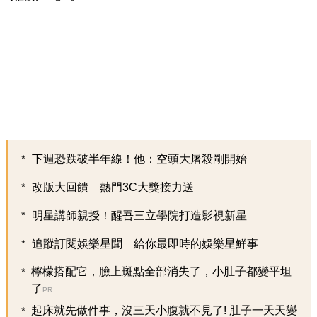
下週恐跌破半年線！他：空頭大屠殺剛開始
改版大回饋 熱門3C大獎接力送
明星講師親授！醒吾三立學院打造影視新星
追蹤訂閱娛樂星聞 給你最即時的娛樂星鮮事
檸檬搭配它，臉上斑點全部消失了，小肚子都變平坦
了
PR
起床就先做件事，沒三天小腹就不見了! 肚子一天天變