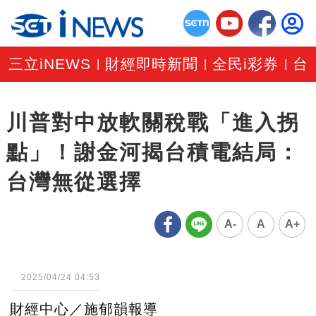
三立iNEWS
財經即時新聞
全民i彩券
台
|
|
|
川普對中放軟關稅戰「進入拐
點」！謝金河揭台積電結局：
台灣無從選擇
A-
A
A+
2025/04/24 04:53
財經中心／施郁韻報導