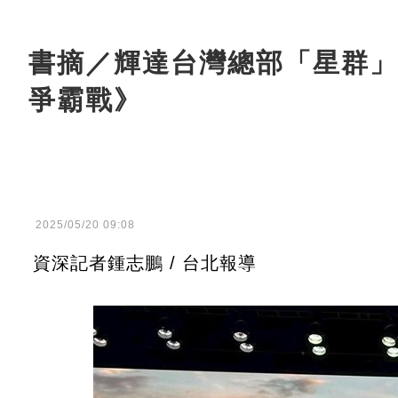
書摘／輝達台灣總部「星群」
爭霸戰》
2025/05/20 09:08
資深記者鍾志鵬 / 台北報導