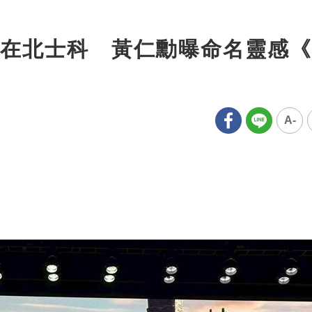
在北士科 黃仁勳曝命名靈感《
A-