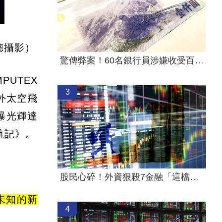
德攝影）
驚傳弊案！60名銀行員涉嫌收受百萬回扣
PUTEX
3
外太空飛
曝光輝達
航記》。
股民心碎！外資狠殺7金融「這檔最慘」
未知的新
4