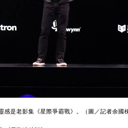
靈感是老影集《星際爭霸戰》。（圖／記者余國