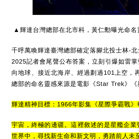
▲輝達台灣總部在北市科，黃仁勳曝光命名
千呼萬喚輝達臺灣總部確定落腳北投士林-北士
2025記者會尾聲公布答案，立刻引爆如雷
向地球、接近北海岸、經過劃過101上空，再
總部的命名靈感來源是電影《Star Tre
輝達精神目標：1966年影集《星際爭霸戰
宇宙，終極的邊疆。這裡敘述的是星艦企業
世界中，尋找新生命和新文明，勇踏前人未