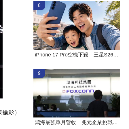
8
iPhone 17 Pro空機下殺 三星S26+降近8千
9
棟攝影）
鴻海最強單月營收 兆元企業挑戰月營收兆