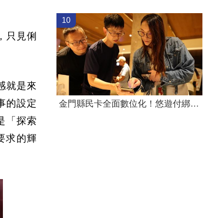
10
，只見俐
感就是來
事的設定
金門縣民卡全面數位化！悠遊付綁定享便利
是「探索
要求的輝