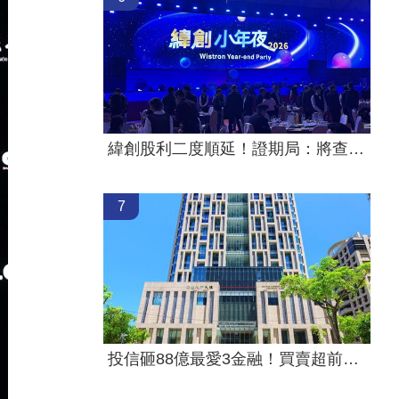
緯創股利二度順延！證期局：將查疏失
7
投信砸88億最愛3金融！買賣超前十一次看