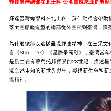
輝達臺灣總部在北士科 命名靈感來源是老影
輝達臺灣總部就在北士科，黃仁勳很會帶動情緒
落太空船艦造型的總部從外空飛到臺灣，降
為什麼總部以這樣呈現輝達精神，在三采文化
自《Star Trek》《星際爭霸戰》，臺
是發生在有著烏托邦背景的23世紀，描述
這全然未知的新世界戲中，尋找新生命和新
達精神。