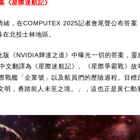
集《星際迷航記》
，在COMPUTEX 2025記者會尾聲公布答案
落在北投士林地區。
版《NVIDIA輝達之道》中曝光一切的答案，靈
灣當年中文翻譯為《星際迷航記》。《星際爭霸戰》故
星際戰艦「企業號」以及航員們的歷險過程。目標
文明，勇踏前人未至之境。」，這也正是黃仁勳