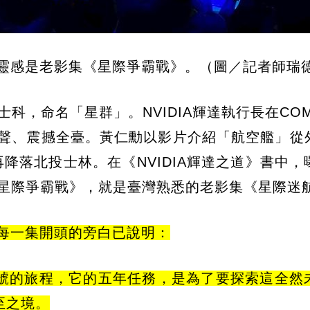
靈感是老影集《星際爭霸戰》。（圖／記者師瑞
科，命名「星群」。NVIDIA輝達執行長在COM
掌聲、震撼全臺。黃仁勳以影片介紹「航空艦」從
降落北投士林。在《NVIDIA輝達之道》書中，
k》《星際爭霸戰》，就是臺灣熟悉的老影集《星際迷
》每一集開頭的旁白已說明：
號的旅程，它的五年任務，是為了要探索這全然
至之境。