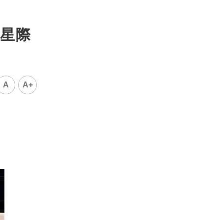
星際
A
A+