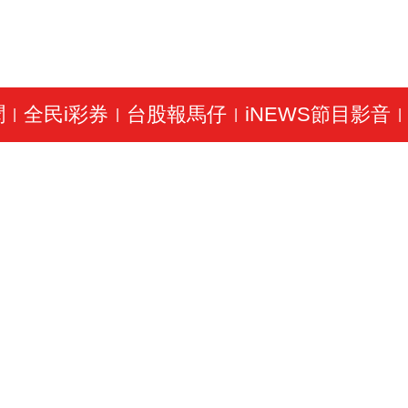
聞
全民i彩券
台股報馬仔
iNEWS節目影音
|
|
|