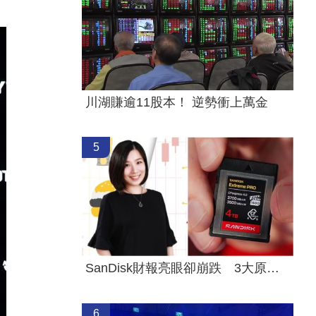
川湖賺逾11股本！ 逆勢衝上萬金
5
SanDisk財報亮眼卻崩跌 3大原因一次看懂
6