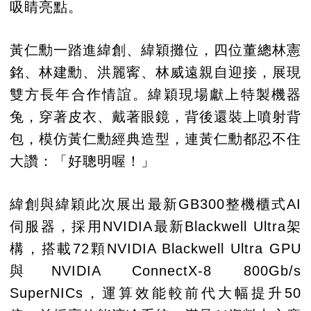
吸睛亮點。
黃仁勳一踏進緯創、緯穎攤位，四位董總林憲
銘、林建勳、洪麗寗、林威遠親自迎接，展現
雙方長年合作情誼。緯穎現場獻上特製機器
兔，穿著皮衣、戴著眼鏡，背後還裝上噴射背
包，模仿黃仁勳經典造型，連黃仁勳都忍不住
大讚：「好聰明喔！」
緯創與緯穎此次展出最新GB300整機櫃式AI
伺服器，採用NVIDIA最新Blackwell Ultra架
構，搭載72顆NVIDIA Blackwell Ultra GPU
與NVIDIA ConnectX-8 800Gb/s
SuperNICs，運算效能較前代大幅提升50