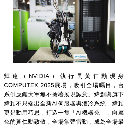
輝達（NVIDIA）執行長黃仁勳現身
COMPUTEX 2025展場，吸引全場矚目，台
系供應鏈大軍無不搶著展現誠意。緯創與旗下
緯穎不只端出全新AI伺服器與液冷系統，緯穎
更是動用巧思，打造一隻「AI機器兔」，向屬
兔的黃仁勳致敬，全場掌聲雷動，成為全場最