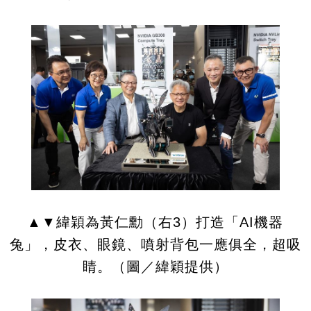
▲▼緯穎為黃仁勳（右3）打造「AI機器
兔」，皮衣、眼鏡、噴射背包一應俱全，超吸
睛。（圖／緯穎提供）