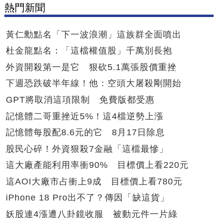
熱門新聞
黃仁勳點名「下一波浪潮」這族群全面噴出
杜金龍點名：「這檔權值股」千萬別長抱
外資開殺第一是它 狠砍5.1萬張股價重挫
下週恐跌破半年線！他：空頭大屠殺剛開始
GPT將取消這項限制 免費版都受惠
記憶體二哥重挫近5%！這4檔逆勢上漲
記憶體每股配8.6元的它 8月17日除息
股民心碎！外資狠殺7金融「這檔最慘」
這大廠產能利用率衝90% 目標價上看220元
這AOI大廠市占衝上9成 目標價上看780元
iPhone 18 Pro出不了？傳因「缺這貨」
妖股連4漲遭八卦鏡收服 被動元件一片綠