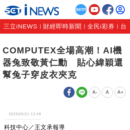
三立iNEWS
財經即時新聞
全民i彩券
台
|
|
|
COMPUTEX全場高潮！AI機
器兔致敬黃仁勳 貼心緯穎還
幫兔子穿皮衣夾克
A-
A
A+
2025/05/21 12:49
科技中心／王文承報導