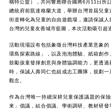
稱特公盟），共同響應聯合國將6月11日所訂定之「世
總統府前凱達格蘭大道，舉辦台灣首屆兒童
街道轉化為兒童的自由遊戲場，邀請保誠人
台灣的兒童友善城市藍圖，本次活動吸引超
活動現場設有包括象徵台灣科技產業意象的
環島探索路線」，以及泡泡體驗、紙箱創作
鼓勵孩童發揮創意與身體協調能力，更透過
時，保誠人壽同仁也組成志工團隊，規劃一
觀念。
作為台灣唯一持續深耕兒童保護議題的保險業
來」倡議，結合倡議、學術調研、教材研發