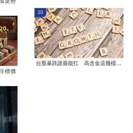
檔逆勢
10
台股暴跌誰最能扛 高含金這幾檔繳正報酬
目標價