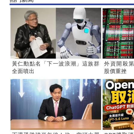
黃仁勳點名「下一波浪潮」這族群
外資開殺第
全面噴出
股價重挫