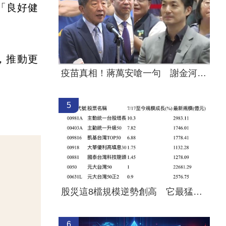
「良好健
，推動更
疫苗真相！蔣萬安嗆一句 謝金河痛心發聲
5
股災這8檔規模逆勢創高 它最猛成長逾10%
6