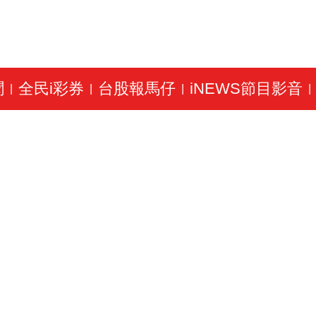
聞
全民i彩券
台股報馬仔
iNEWS節目影音
|
|
|