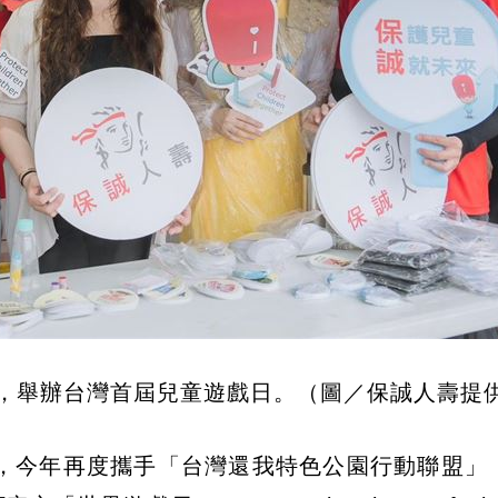
，舉辦台灣首屆兒童遊戲日。（圖／保誠人壽提
，今年再度攜手「台灣還我特色公園行動聯盟」