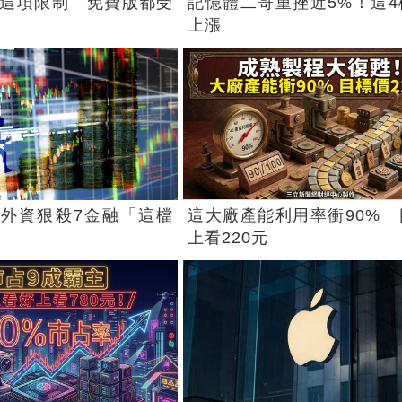
消這項限制 免費版都受
記憶體二哥重挫近5%！這4
上漲
外資狠殺7金融「這檔
這大廠產能利用率衝90% 
上看220元