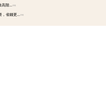
階...
PR
省錢更...
PR