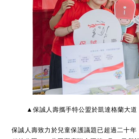
▲保誠人壽攜手特公盟於凱達格蘭大道
保誠人壽致力於兒童保護議題已超過二十年