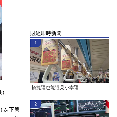
財經即時新聞
1
搭捷運也能遇見小幸運！
供）
2
（以下簡