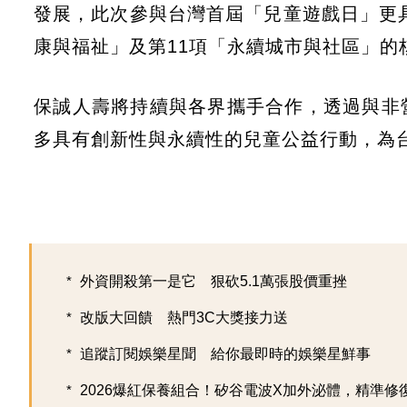
發展，此次參與台灣首屆「兒童遊戲日」更具
康與福祉」及第11項「永續城市與社區」的
保誠人壽將持續與各界攜手合作，透過與非
多具有創新性與永續性的兒童公益行動，為
外資開殺第一是它 狠砍5.1萬張股價重挫
改版大回饋 熱門3C大獎接力送
追蹤訂閱娛樂星聞 給你最即時的娛樂星鮮事
2026爆紅保養組合！矽谷電波X加外泌體，精準修復超