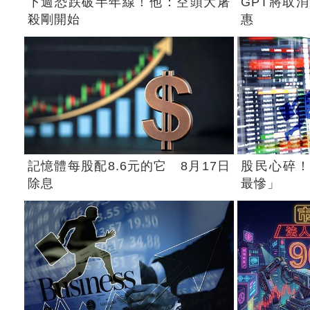
下週恐跌破半年線！他：空頭大屠
GPT將取
殺剛開始
惠
記憶體每股配8.6元的它 8月17日
股民心碎！
除息
最慘」