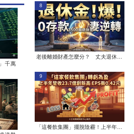
8
老後離婚財產怎麼分？ 丈夫退休金拒分
」千萬
9
「這餐飲集團」擺脫陰霾！上半年營收創高