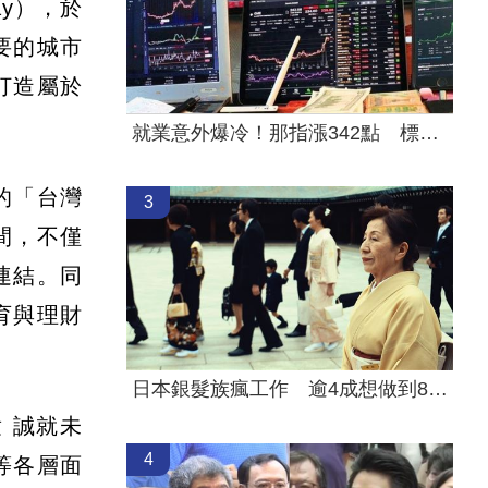
ay），於
要的城市
打造屬於
就業意外爆冷！那指漲342點 標普500新高
的「台灣
3
間，不僅
連結。同
育與理財
日本銀髮族瘋工作 逾4成想做到80歲
 誠就未
4
等各層面