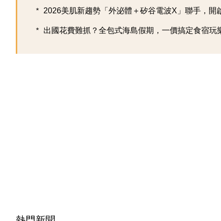
2026美肌新趨勢「外泌體＋矽谷電波X」聯手，開啟高
出國花費難抓？全包式海島假期，一價搞定食宿玩樂，
熱門新聞