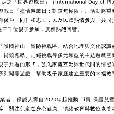
界遊戲日」（International Day of Pl
遊戲日「盡情遊戲日：凱道無極限」。活動將重
壽保戶、同仁和志工，以及民眾熱情參與，共同
過三千位親子參加，廣獲熱烈回響。
「護國神山」冒險挑戰區、結合地理與文化認識
、街頭跑酷、走繩挑戰等多元類型的主題遊戲空
親子共遊的形式，強化家庭互動與世代間的情感
系列闖關遊戲，幫助親子家庭建立重要的幸福教
者，保誠人壽自2020年起推動「i寶 保護兒童
等，關注兒童在身心健康、情緒教育與數位素養