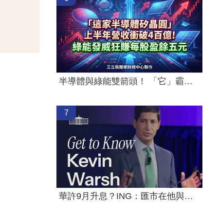
半導體與綠能雙箭頭！ 「它」霸氣狂賺
7
華許9月升息？ING：匯市在他與戰爭間拉鋸