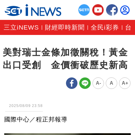
三立iNEWS
財經即時新聞
全民i彩券
台
|
|
|
美對瑞士金條加徵關稅！黃金
出口受創 金價衝破歷史新高
A-
A
A+
2025/08/09 23:58
國際中心／程正邦報導