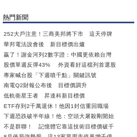
熱門新聞
252大戶注意！三商美邦將下市 這天停牌
華邦電法說會後 新目標價出爐
贏了！謝金河列2數字證：中國更依賴台灣
股價單週反彈43% 外資看好這檔列首選股
專家喊台股「下週噴千點」關鍵訊號
南電Q2財報公布後 目標價調升
低軌衛星王者 昇達科新目標價
ETF存到2千萬退休！他因1封信重回職場
下週恐跌破半年線！他：空頭大屠殺剛開始
不是群聯！ 記憶體它靠這技術目標價破千
8月佈局強勢股 這13家單周市值暴增千億