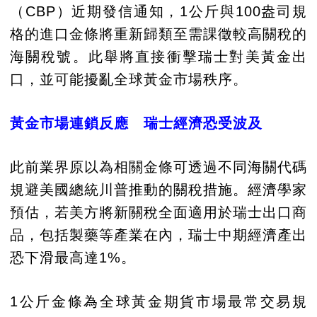
（CBP）近期發信通知，1公斤與100盎司規
格的進口金條將重新歸類至需課徵較高關稅的
海關稅號。此舉將直接衝擊瑞士對美黃金出
口，並可能擾亂全球黃金市場秩序。
黃金市場連鎖反應
瑞士經濟恐受波及
此前業界原以為相關金條可透過不同海關代碼
規避美國總統川普推動的關稅措施。經濟學家
預估，若美方將新關稅全面適用於瑞士出口商
品，包括製藥等產業在內，瑞士中期經濟產出
恐下滑最高達1%。
1公斤金條為全球黃金期貨市場最常交易規