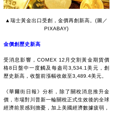
▲瑞士黃金出口受創，金價再創新高。(圖／
PIXABAY)
金價創歷史新高
受消息影響，COMEX 12月交割黃金期貨價
格8日盤中一度觸及每盎司3,534.1美元，創
歷史新高，收盤前漲幅收斂至3,489.4美元。
《華爾街日報》分析，除了關稅消息推升金
價，市場對川普新一輪關稅正式生效後的全球
經濟前景感到擔憂，加上美國經濟數據疲弱，