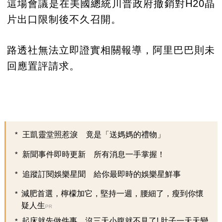
這場會議是在美國總統川普政府撤銷對H20晶
片出口限制後不久召開。
路透社無法立即證實相關報導，阿里巴巴則未
回應置評請求。
王凱靈堂照惹淚 竟是「送媽媽的禮物」
新聞事件即時更新 所有消息一手掌握！
追蹤訂閱娛樂星聞 給你最即時的娛樂星鮮事
減肥首選，檸檬加它，堅持一週，腰細了，瘦到你懷
疑人生
PR
起床就先做件事，沒三天小腹就不見了! 肚子一天天變