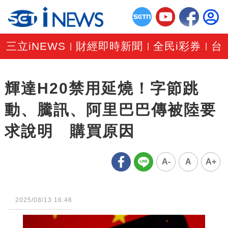
三立iNEWS
財經即時新聞
全民i彩券
台
|
|
|
輝達H20禁用延燒！字節跳
動、騰訊、阿里巴巴傳被陸要
求說明 購買原因
A-
A
A+
2025/08/13 16:46