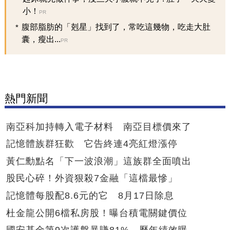
小！
PR
腹部脂肪的「剋星」找到了，常吃這幾物，吃走大肚
囊，瘦出...
PR
熱門新聞
南亞科加持轉入電子材料 南亞目標價來了
記憶體族群狂歡 它告終連4亮紅燈漲停
黃仁勳點名「下一波浪潮」這族群全面噴出
股民心碎！外資狠殺7金融「這檔最慘」
記憶體每股配8.6元的它 8月17日除息
杜金龍公開6檔私房股！曝台積電關鍵價位