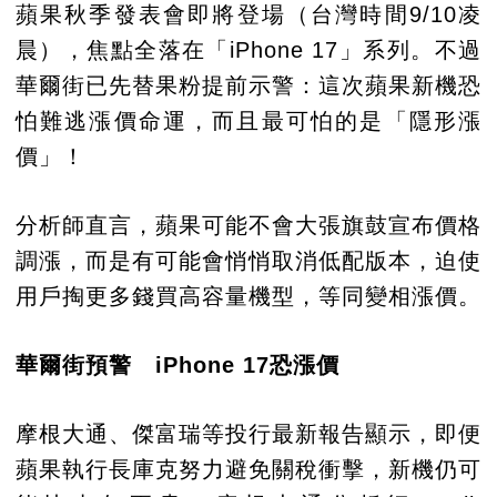
蘋果秋季發表會即將登場（台灣時間9/10凌
晨），焦點全落在「iPhone 17」系列。不過
華爾街已先替果粉提前示警：這次蘋果新機恐
怕難逃漲價命運，而且最可怕的是「隱形漲
價」！
分析師直言，蘋果可能不會大張旗鼓宣布價格
調漲，而是有可能會悄悄取消低配版本，迫使
用戶掏更多錢買高容量機型，等同變相漲價。
華爾街預警 iPhone 17恐漲價
摩根大通、傑富瑞等投行最新報告顯示，即便
蘋果執行長庫克努力避免關稅衝擊，新機仍可