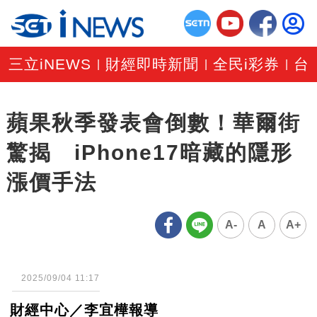
三立iNEWS
財經即時新聞
全民i彩券
台
|
|
|
蘋果秋季發表會倒數！華爾街
驚揭 iPhone17暗藏的隱形
漲價手法
A-
A
A+
2025/09/04 11:17
財經中心／李宜樺報導