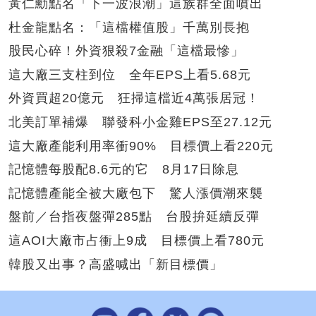
黃仁勳點名「下一波浪潮」這族群全面噴出
杜金龍點名：「這檔權值股」千萬別長抱
股民心碎！外資狠殺7金融「這檔最慘」
這大廠三支柱到位 全年EPS上看5.68元
外資買超20億元 狂掃這檔近4萬張居冠！
北美訂單補爆 聯發科小金雞EPS至27.12元
這大廠產能利用率衝90% 目標價上看220元
記憶體每股配8.6元的它 8月17日除息
記憶體產能全被大廠包下 驚人漲價潮來襲
盤前／台指夜盤彈285點 台股拚延續反彈
這AOI大廠市占衝上9成 目標價上看780元
韓股又出事？高盛喊出「新目標價」