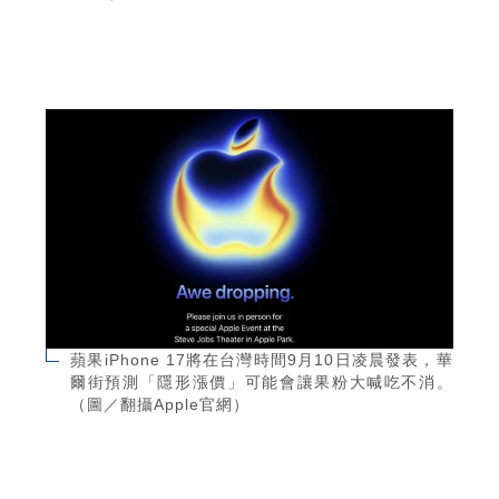
蘋果iPhone 17將在台灣時間9月10日凌晨發表，華
爾街預測「隱形漲價」可能會讓果粉大喊吃不消。
（圖／翻攝Apple官網）