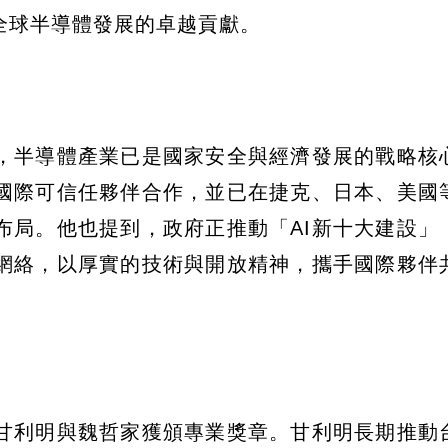
全球半導體發展的卓越貢獻。
，半導體產業已是國家安全與經濟發展的戰略核
國際可信任夥伴合作，並已在捷克、日本、美國
布局。他也提到，政府正推動「AI新十大建設」
網絡，以厚實的技術與開放精神，攜手國際夥伴
甘利明與魏哲家獲頒專業獎章。甘利明長期推動