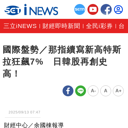
三立iNEWS
財經即時新聞
全民i彩券
台
|
|
|
國際盤勢／那指續寫新高特斯
拉狂飆7% 日韓股再創史
高！
A-
A
A+
2025/09/13 07:47
財經中心／余國棟報導