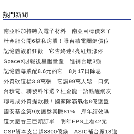
熱門新聞
南亞科加持轉入電子材料 南亞目標價來了
杜金龍公開6檔私房股！曝台積電關鍵價位
記憶體族群狂歡 它告終連4亮紅燈漲停
SpaceX財報後星艦量產 進補台廠3強
記憶體每股配8.6元的它 8月17日除息
外資砍這檔3.8萬張 它讓99萬人鬆一口氣
台積電、聯發科咋選？杜金龍一語點醒網友
聯電成外資提款機！國家隊霸氣砸8億護盤
國安基金第9次護盤暴賺81% 歷年績效曝
這大廠吞三巨頭訂單 明年EPS上看42元
CSP資本支出超8800億鎂 ASIC補台廠18強