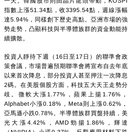
一天。韓國股市則由晶片龍頭帶動，KOSPI
指數上漲51.34點，收3395.54點，週線漲幅
達5.94%，同樣創下歷史高點。亞洲市場的強
勢走勢，凸顯科技與半導體族群的資金動能持
續擴散。
投資人靜待下週（16日至17日）的聯準會政
策會議，市場普遍預期聯準會將宣布自去年底
以來首次降息，部分投資人甚至押注一次降息
2碼。在美股個股方面，科技五大天王走勢分
歧。微軟大漲1.77%，蘋果上揚1.76%，
Alphabet小漲0.18%，Meta則上漲0.62%，
亞馬遜小跌0.78%。半導體族群買盤持續，美
光大漲4.42%，AMD勁揚1.86%，輝達