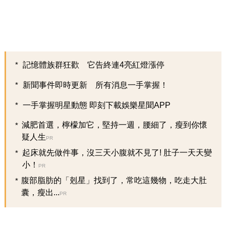
記憶體族群狂歡 它告終連4亮紅燈漲停
新聞事件即時更新 所有消息一手掌握！
一手掌握明星動態 即刻下載娛樂星聞APP
減肥首選，檸檬加它，堅持一週，腰細了，瘦到你懷
疑人生
PR
起床就先做件事，沒三天小腹就不見了! 肚子一天天變
小！
PR
腹部脂肪的「剋星」找到了，常吃這幾物，吃走大肚
囊，瘦出...
PR