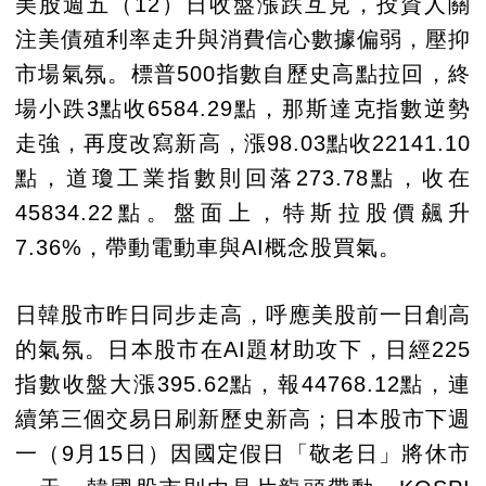
美股週五（12）日收盤漲跌互見，投資人關
注美債殖利率走升與消費信心數據偏弱，壓抑
市場氣氛。標普500指數自歷史高點拉回，終
場小跌3點收6584.29點，那斯達克指數逆勢
走強，再度改寫新高，漲98.03點收22141.10
點，道瓊工業指數則回落273.78點，收在
45834.22點。盤面上，特斯拉股價飆升
7.36%，帶動電動車與AI概念股買氣。
日韓股市昨日同步走高，呼應美股前一日創高
的氣氛。日本股市在AI題材助攻下，日經225
指數收盤大漲395.62點，報44768.12點，連
續第三個交易日刷新歷史新高；日本股市下週
一（9月15日）因國定假日「敬老日」將休市