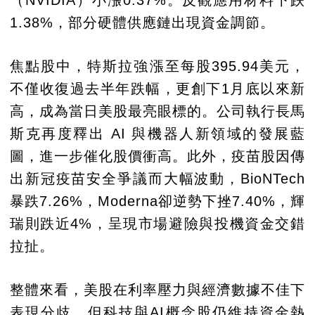
（NVIDIA）小漲0.37%。反觀應用材料下跌
1.38%，部分硬體供應鏈出現資金調節。
焦點股中，特斯拉強漲至每股395.94美元，
不僅收復過去半年跌幅，更創下1月底以來新
高，成為當日美股最亮眼標的。公司執行長馬
斯克再度釋出 AI 與機器人新領域的發展藍
圖，進一步催化股價衝高。此外，疫苗股因傳
出新冠疫苗安全爭議而大幅波動，BioNTech
暴跌7.26%，Moderna卻逆勢下挫7.40%，輝
瑞則跌近4%，呈現市場避險與投機資金交錯
拉扯。
整體來看，美股在利率壓力與經濟數據不佳下
表現分歧，但科技與AI概念股仍維持資金熱