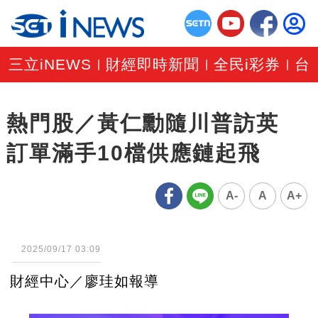
三立iNEWS
財經即時新聞
全民i彩券
台
|
|
|
熱門股／黃仁勳隨川普訪英
訂單滿手10檔供應鏈起飛
A-
A
A+
2025/09/17 03:09
財經中心／廖珪如報導