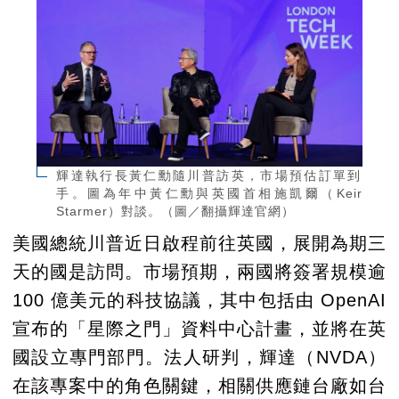
輝達執行長黃仁勳隨川普訪英，市場預估訂單到
手。圖為年中黃仁勳與英國首相施凱爾（Keir
Starmer）對談。（圖／翻攝輝達官網）
美國總統川普近日啟程前往英國，展開為期三
天的國是訪問。市場預期，兩國將簽署規模逾
100 億美元的科技協議，其中包括由 OpenAI
宣布的「星際之門」資料中心計畫，並將在英
國設立專門部門。法人研判，輝達（NVDA）
在該專案中的角色關鍵，相關供應鏈台廠如台