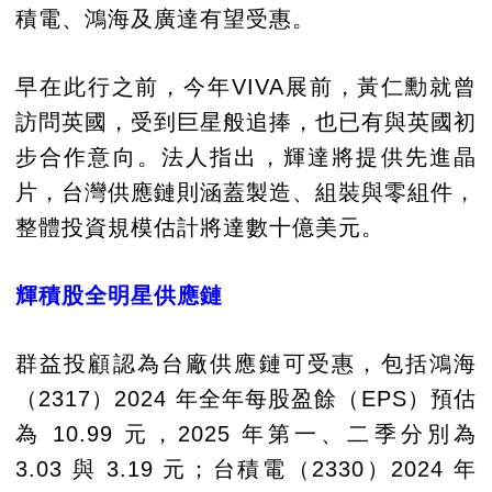
積電、鴻海及廣達有望受惠。
早在此行之前，今年VIVA展前，黃仁勳就曾
訪問英國，受到巨星般追捧，也已有與英國初
步合作意向。法人指出，輝達將提供先進晶
片，台灣供應鏈則涵蓋製造、組裝與零組件，
整體投資規模估計將達數十億美元。
輝積股全明星供應鏈
群益投顧認為台廠供應鏈可受惠，包括鴻海
（2317）2024 年全年每股盈餘（EPS）預估
為 10.99 元，2025 年第一、二季分別為
3.03 與 3.19 元；台積電（2330）2024 年