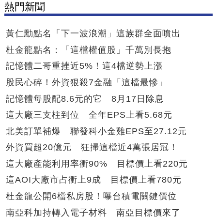
熱門新聞
黃仁勳點名「下一波浪潮」這族群全面噴出
杜金龍點名：「這檔權值股」千萬別長抱
記憶體二哥重挫近5%！這4檔逆勢上漲
股民心碎！外資狠殺7金融「這檔最慘」
記憶體每股配8.6元的它 8月17日除息
這大廠三支柱到位 全年EPS上看5.68元
北美訂單補爆 聯發科小金雞EPS至27.12元
外資買超20億元 狂掃這檔近4萬張居冠！
這大廠產能利用率衝90% 目標價上看220元
這AOI大廠市占衝上9成 目標價上看780元
杜金龍公開6檔私房股！曝台積電關鍵價位
南亞科加持轉入電子材料 南亞目標價來了