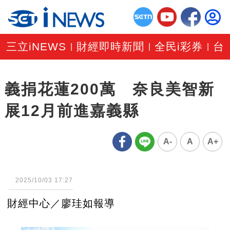
三立iNEWS
財經即時新聞
全民i彩券
台
|
|
|
義捐花蓮200萬 奈良美智新
展12月前進嘉義縣
A-
A
A+
2025/10/03 17:27
財經中心／廖珪如報導