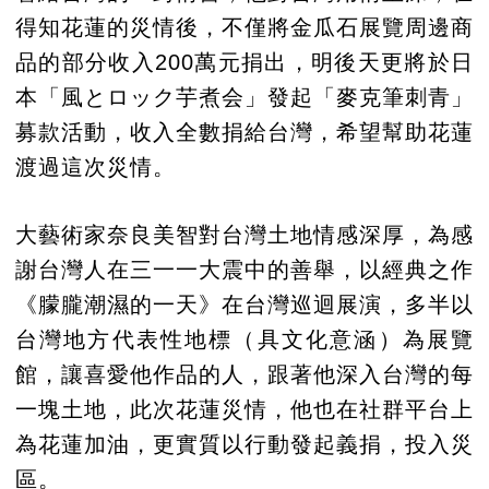
得知花蓮的災情後，不僅將金瓜石展覽周邊商
品的部分收入200萬元捐出，明後天更將於日
本「風とロック芋煮会」發起「麥克筆刺青」
募款活動，收入全數捐給台灣，希望幫助花蓮
渡過這次災情。
大藝術家奈良美智對台灣土地情感深厚，為感
謝台灣人在三一一大震中的善舉，以經典之作
《朦朧潮濕的一天》在台灣巡迴展演，多半以
台灣地方代表性地標（具文化意涵）為展覽
館，讓喜愛他作品的人，跟著他深入台灣的每
一塊土地，此次花蓮災情，他也在社群平台上
為花蓮加油，更實質以行動發起義捐，投入災
區。