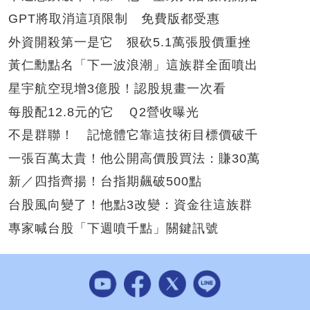
GPT將取消這項限制 免費版都受惠
外資開殺第一是它 狠砍5.1萬張股價重挫
黃仁勳點名「下一波浪潮」這族群全面噴出
星宇航空現增3億股！認股規畫一次看
每股配12.8元的它 Ｑ2營收曝光
不是群聯！ 記憶體它靠這技術目標價破千
一張百萬太貴！他公開高價股買法：賺30萬
新／四指齊揚！台指期飆破500點
台股風向變了！他點3改變：資金往這族群
專家喊台股「下週噴千點」關鍵訊號