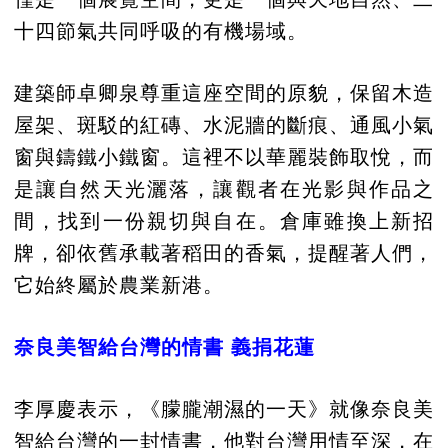
十四節氣共同呼吸的有機場域。
建築師卓卿泉尊重這座空間的原貌，保留木造
屋架、斑駁的紅磚、水泥牆的斷痕、通風小氣
窗與鑄鐵小鐵窗。這裡不以華麗裝飾取悅，而
是讓自然天光灑落，讓觀者在光影與作品之
間，找到一份親切與自在。倉庫雖換上新招
牌，卻依舊承載著稻田的香氣，提醒著人們，
它始終屬於農業新港。
奈良美智給台灣的情書 義捐花蓮
李厚慶表示，《朦朧潮濕的一天》就像奈良美
智給台灣的一封情書，他對台灣用情至深，在