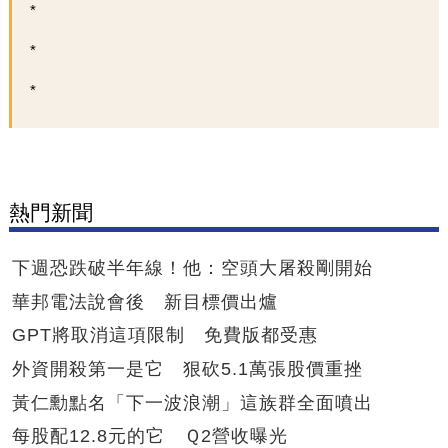
熱門新聞
下週恐跌破半年線！他：空頭大屠殺剛開始
華邦電法說會後 新目標價出爐
GPT將取消這項限制 免費版都受惠
外資開殺第一是它 狠砍5.1萬張股價重挫
黃仁勳點名「下一波浪潮」這族群全面噴出
每股配12.8元的它 Ｑ2營收曝光