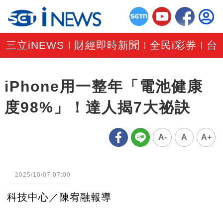
三立iNEWS
財經即時新聞
全民i彩券
台
|
|
|
iPhone用一整年「電池健康
度98%」！達人揭7大祕訣
A-
A
A+
2025/10/07 07:00
科技中心／陳宥融報導