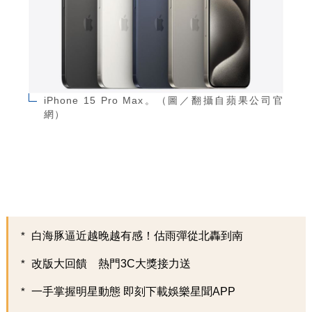
iPhone 15 Pro Max。（圖／翻攝自蘋果公司官
網）
白海豚逼近越晚越有感！估雨彈從北轟到南
改版大回饋 熱門3C大獎接力送
一手掌握明星動態 即刻下載娛樂星聞APP