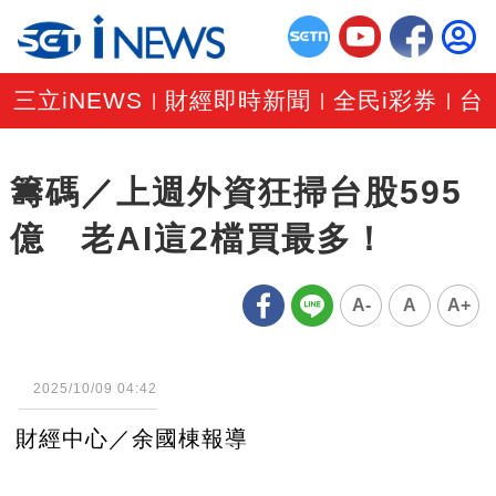
三立iNEWS
財經即時新聞
全民i彩券
台
|
|
|
籌碼／上週外資狂掃台股595
億 老AI這2檔買最多！
A-
A
A+
2025/10/09 04:42
財經中心／余國棟報導