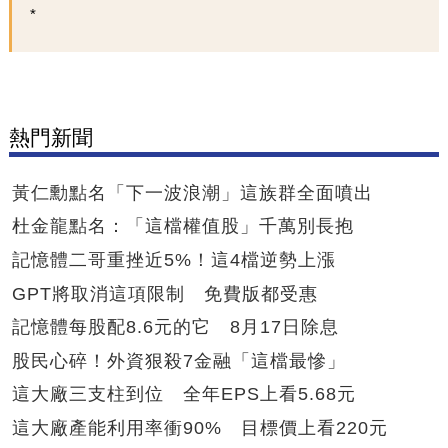
熱門新聞
黃仁勳點名「下一波浪潮」這族群全面噴出
杜金龍點名：「這檔權值股」千萬別長抱
記憶體二哥重挫近5%！這4檔逆勢上漲
GPT將取消這項限制 免費版都受惠
記憶體每股配8.6元的它 8月17日除息
股民心碎！外資狠殺7金融「這檔最慘」
這大廠三支柱到位 全年EPS上看5.68元
這大廠產能利用率衝90% 目標價上看220元