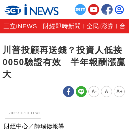
三立iNEWS
財經即時新聞
全民i彩券
台
|
|
|
川普投顧再送錢？投資人低接
0050驗證有效 半年報酬漲贏
大
A-
A
A+
2025/10/13 11:42
財經中心／師瑞德報導