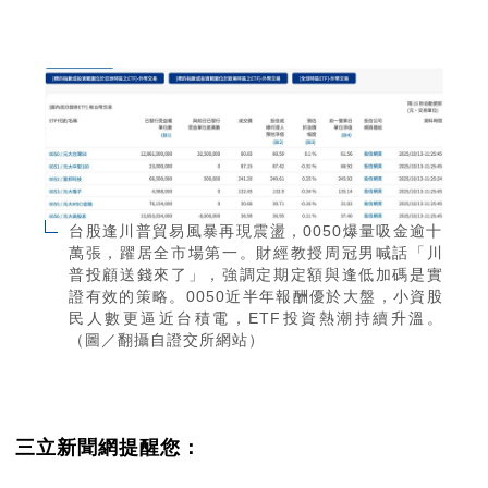
台股逢川普貿易風暴再現震盪，0050爆量吸金逾十
萬張，躍居全市場第一。財經教授周冠男喊話「川
普投顧送錢來了」，強調定期定額與逢低加碼是實
證有效的策略。0050近半年報酬優於大盤，小資股
民人數更逼近台積電，ETF投資熱潮持續升溫。
（圖／翻攝自證交所網站）
三立新聞網提醒您：