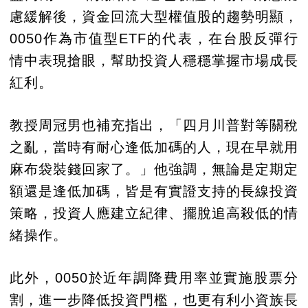
慮緩解後，資金回流大型權值股的趨勢明顯，
0050作為市值型ETF的代表，在台股反彈行
情中表現搶眼，幫助投資人穩穩掌握市場成長
紅利。
教授周冠男也補充指出，「四月川普對等關稅
之亂，當時有耐心逢低加碼的人，現在早就用
麻布袋裝錢回家了。」他強調，無論是定期定
額還是逢低加碼，皆是有實證支持的長線投資
策略，投資人應建立紀律、擺脫追高殺低的情
緒操作。
此外，0050於近年調降費用率並實施股票分
割，進一步降低投資門檻，也更有利小資族長