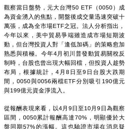
觀察當日盤勢，元大台灣50 ETF（0050）成
為資金湧入的焦點，開盤後成交量迅速突破十
萬張，成為全市場ETF之冠。法人分析指出，
今年以來，美中貿易爭端雖造成市場短期波
動，但台灣投資人對「逢低加碼」的策略愈加
熟悉與積極。今年4月初川普發動貿易關稅反
制時，台股也曾出現大幅回檔，但投資人趁勢
布局，根據統計，4月8日至9日台股大跌期
間，0050與0056兩檔ETF分別吸引190億元
與199億元資金淨流入。
從報酬表現來看，以4月9日至10月9日為觀察
區間，0050累計報酬高達70%，明顯優於大
盤同期57%的漲幅。這也驗證市場在消息疑