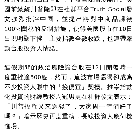
國前總統川普隨即在社群平台Truth Social發
文強烈批評中國，並提出將對中商品課徵
100%關稅的反制措施，使得美國股市在10日
出現明顯下挫，主要指數全數收跌，也連帶牽
動台股投資人情緒。
連假期間的政治風險讓台股在13日開盤時一
度重挫逾600點，然而，這波市場震盪卻成為
不少投資人眼中的「撿便宜」契機。推崇指數
化投資的財經教授周冠男更在社群發文表示：
「川普投顧又來送錢了，大家周一準備好了
嗎？」暗示歷史再度重演，長線投資人應伺機
進場。