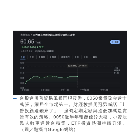
台股逢川普貿易風暴再現震盪，0050爆量吸金逾十
萬張，躍居全市場第一。財經教授周冠男喊話「川
普投顧送錢來了」，強調定期定額與逢低加碼是實
證有效的策略。0050近半年報酬優於大盤，小資股
民人數更逼近台積電，ETF投資熱潮持續升溫。
（圖／翻攝自Google網站）