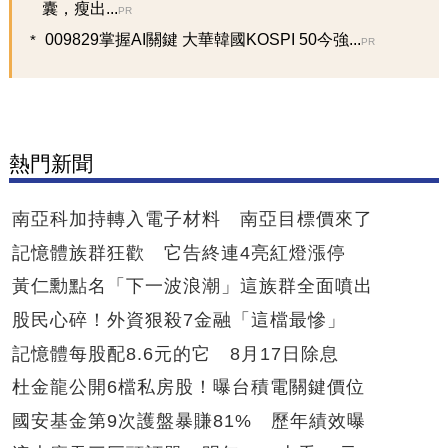
囊，瘦出...
PR
009829掌握AI關鍵 大華韓國KOSPI 50今強...
PR
熱門新聞
南亞科加持轉入電子材料 南亞目標價來了
記憶體族群狂歡 它告終連4亮紅燈漲停
黃仁勳點名「下一波浪潮」這族群全面噴出
股民心碎！外資狠殺7金融「這檔最慘」
記憶體每股配8.6元的它 8月17日除息
杜金龍公開6檔私房股！曝台積電關鍵價位
國安基金第9次護盤暴賺81% 歷年績效曝