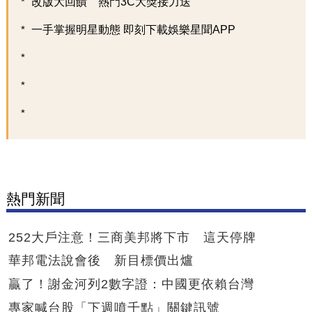
改版大回饋 熱門3C大獎接力送
一手掌握明星動態 即刻下載娛樂星聞APP
熱門新聞
252大戶注意！三商美邦將下市 這天停牌
華邦電法說會後 新目標價出爐
贏了！謝金河列2數字證：中國更依賴台灣
專家喊台股「下週噴千點」關鍵訊號