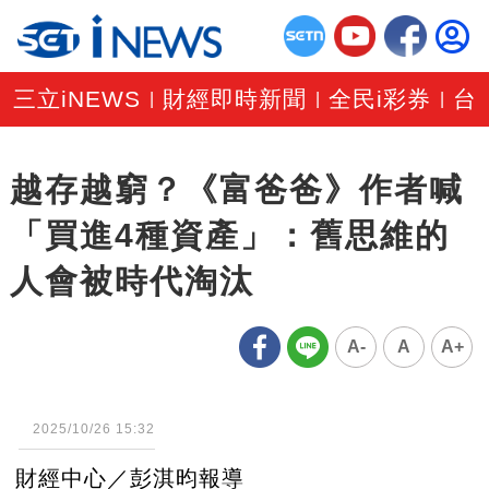
三立iNEWS
財經即時新聞
全民i彩券
台
|
|
|
越存越窮？《富爸爸》作者喊
「買進4種資產」：舊思維的
人會被時代淘汰
A-
A
A+
2025/10/26 15:32
財經中心／彭淇昀報導