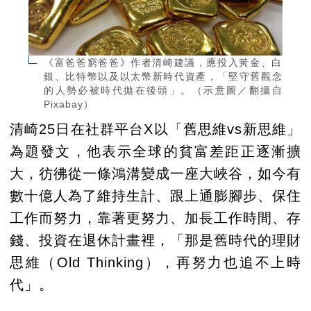
《富爸爸窮爸爸》作者清崎建議，應投入黃金、白
銀、比特幣以及以太幣新時代資產，「堅守舊觀念
的人勢必被時代拋在後頭」。（示意圖／翻攝自
Pixabay）
清崎25日在社群平台X以「舊思維vs新思維」
為題發文，他表示全球的貧富差距正逐漸擴
大，彷彿從一條鴻溝變成一座大峽谷，如今有
數十億人為了維持生計、跟上通膨腳步、保住
工作而努力，靠著更努力、加長工作時間、存
錢、投資在退休計畫裡，「那是舊時代的理財
思維（Old Thinking），再努力也追不上時
代」。