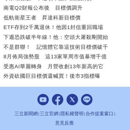
南電Q2財報公布後 目標價調升
低軌衛星王者 昇達科新目標價
ETF存到2千萬退休！他因1封信重回職場
下週恐跌破半年線！他：空頭大屠殺剛開始
不是群聯！ 記憶體它靠這技術目標價破千
8月佈局強勢股 這13家單周市值暴增千億
受惠AI華麗轉身 月營收創13年新高的它
外資砍國巨目標價還喊買！後市3指標曝
三立新聞網
三立官網
隱私權聲明
合作提案窗口
意見反應