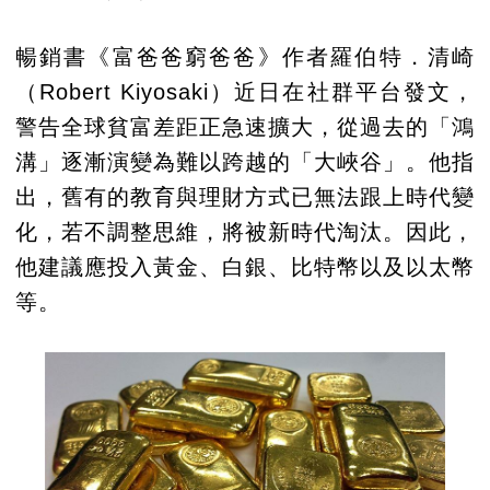
暢銷書《富爸爸窮爸爸》作者羅伯特．清崎
（Robert Kiyosaki）近日在社群平台發文，
警告全球貧富差距正急速擴大，從過去的「鴻
溝」逐漸演變為難以跨越的「大峽谷」。他指
出，舊有的教育與理財方式已無法跟上時代變
化，若不調整思維，將被新時代淘汰。因此，
他建議應投入黃金、白銀、比特幣以及以太幣
等。