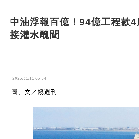
中油浮報百億！94億工程款4
接灌水醜聞
2025/11/11 05:54
圖、文／鏡週刊