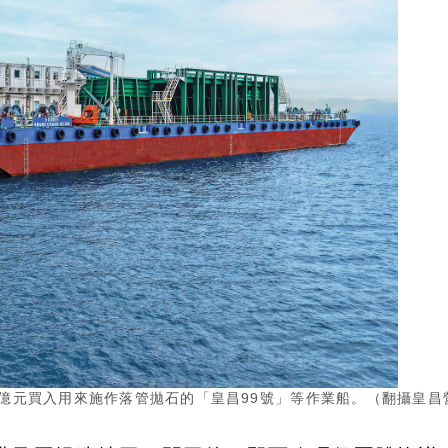
億元買入用來施作落管拋石的「皇昌99號」等作業船。（翻攝皇昌