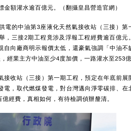
標金額灌水逾百億元。（翻攝皇昌營造官網）
供電的中油第3座液化天然氣接收站（三接）第
舉，三接2期工程竟涉及浮報工程經費逾百億元
親自向廠商明示報價太低，還豪氣強調「中油不
程，經業主方中油至少4度加價，一路灌水至253
氣接收站（三接）第一期工程，預定在年底前展
發電，取代燃煤發電，對台灣邁向淨零碳排、在
百億經費，真相如何，有待檢調偵辦釐清。