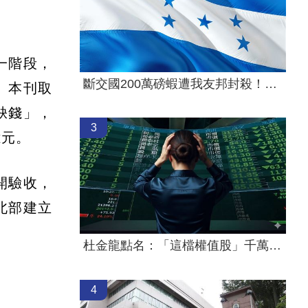
一階段，
斷交國200萬磅蝦遭我友邦封殺！業者慘叫
。本刊取
缺錢」，
3
億元。
開驗收，
北部建立
杜金龍點名：「這檔權值股」千萬別長抱
4