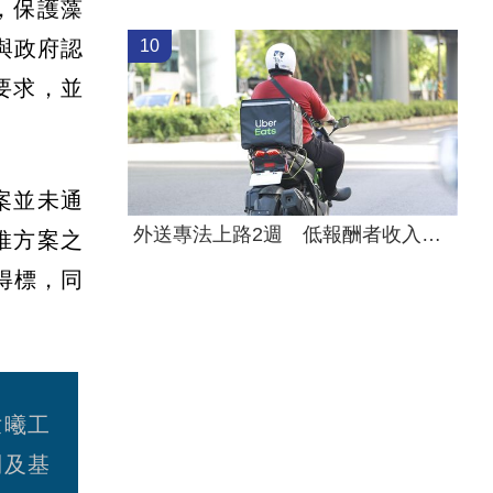
，保護藻
與政府認
10
要求，並
案並未通
外送專法上路2週 低報酬者收入增逾18%
推方案之
得標，同
世曦工
則及基