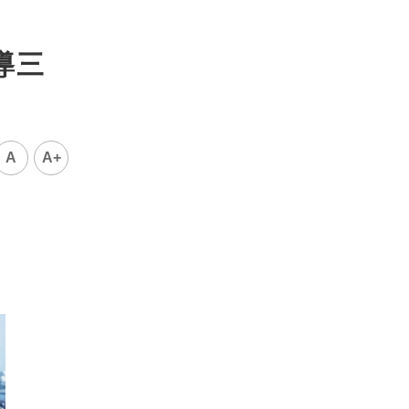
導三
A
A+