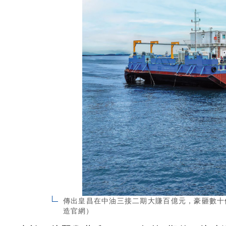
傳出皇昌在中油三接二期大賺百億元，豪砸數十
造官網）