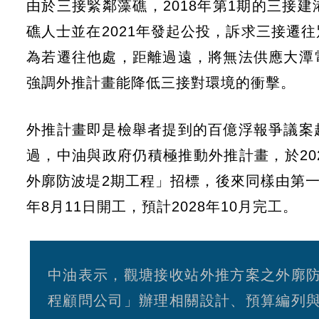
由於三接緊鄰藻礁，2018年第1期的三接
礁人士並在2021年發起公投，訴求三接遷
為若遷往他處，距離過遠，將無法供應大潭
強調外推計畫能降低三接對環境的衝擊。
外推計畫即是檢舉者提到的百億浮報爭議案
過，中油與政府仍積極推動外推計畫，於20
外廓防波堤2期工程」招標，後來同樣由第一
年8月11日開工，預計2028年10月完工。
中油表示，觀塘接收站外推方案之外廓
程顧問公司」辦理相關設計、預算編列