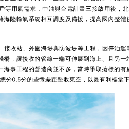
戶等用氣需求，中油與台電計畫三接啟用後，北
藉海陸輸氣系統相互調度及備援，提高國內整體
。
G）接收站、外圍海堤與防波堤等工程，因停泊運
棧橋，讓接收的管線一端可伸展到海上、且另一
一海事工程的營造商並不多，當時爭取搶標的有
總分0.5分的些微差距擊敗東丕，以最有利標拿