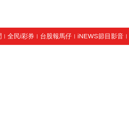
聞
全民i彩券
台股報馬仔
iNEWS節目影音
|
|
|