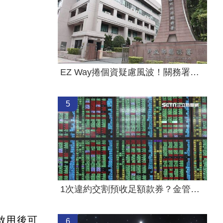
EZ Way捲個資疑慮風波！關務署要出手了
5
1次違約交割預收足額款券？金管會回應了
啟用後可
6