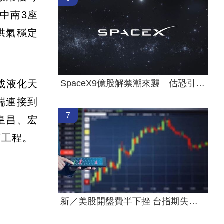
中南3座
供氣穩定
載液化天
SpaceX9億股解禁潮來襲 估恐引爆賣壓
端連接到
7
皇昌、宏
下工程。
新／美股開盤費半下挫 台指期失守44000點