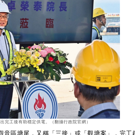
喊出完工後有助穩定供電。（翻攝行政院官網）
觀音區塘尾，又稱「三接」或「觀塘案」，完工