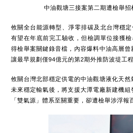
中油觀塘三接案第二期遭檢舉招
攸關全台能源轉型、淨零排碳及北台灣穩定
有望在年底前完工驗收，但檢調單位接獲檢
得檢舉案關鍵錄音檔，內容爆料中油高層曾
讓最早規劃僅94億元的第2期外推防波堤工
攸關台灣北部穩定供電的中油觀塘液化天然
未來穩定輸氣後，將支援大潭電廠新建機組
「雙氣源」體系至關重要，卻遭檢舉涉浮報