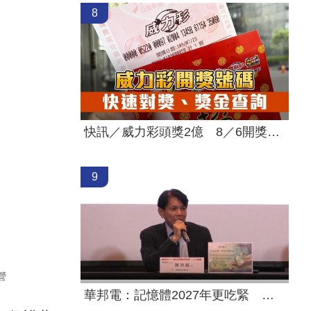
8
快訊／威力彩頭獎2億 8／6開獎號碼
9
營
華邦電：記憶體2027年更吃緊 高雄廠擴建