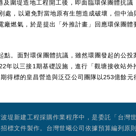
建港及圍堤造地工程開工後，即面臨環保團體抗議
往別處，以避免對當地原有生態造成破壞，但中油
電廠燃氣，於是提出「外推計畫」回應環保團體
起點。面對環保團體抗議，雖然環團發起的公投
22年以三接1期基礎設施，進行「觀塘接收站外
期得標的皇昌營造與泛亞公司團隊以253億餘元
防波堤新建工程採購作業程序中，是委託「台灣
與招標文件製作。台灣世曦公司依據預算編列原