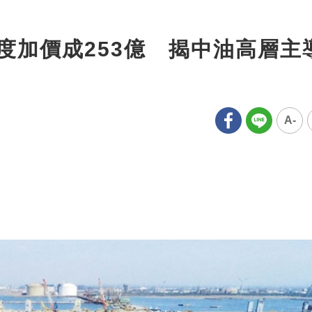
度加價成253億 揭中油高層主
A-