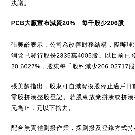
決議。
PCB大廠宣布減資20% 每千股少206股
張美齡表示，公司為改善財務結構，擬辦理減
消除已發行股份2335萬4005股。以目前已
20.6027%，股東每千股約減少206.0271
張美齡指出，股東可自減資換股停止過戶日
零股拼湊整股登記。若股東放棄拼湊或拼湊
元為止，元以下捨去。
配合無實體劃撥作業，採劃撥及登錄方式持