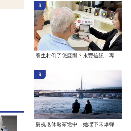
8
養生村倒了怎麼辦？永豐信託「專款專用」
9
慶祝退休返家途中 她埋下未爆彈