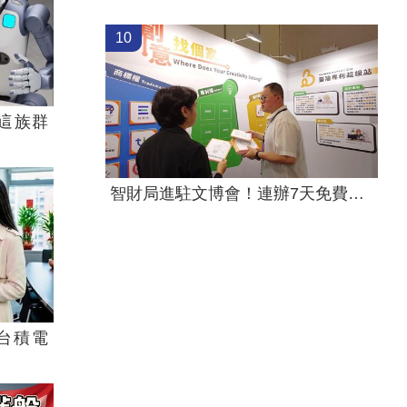
10
這族群
智財局進駐文博會！連辦7天免費諮詢
台積電