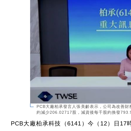
PCB大廠柏承發言人張美齡表示，公司為改善財務
約減少206.02717股，減資後每千股約換發79
PCB大廠柏承科技（6141）今（12）日