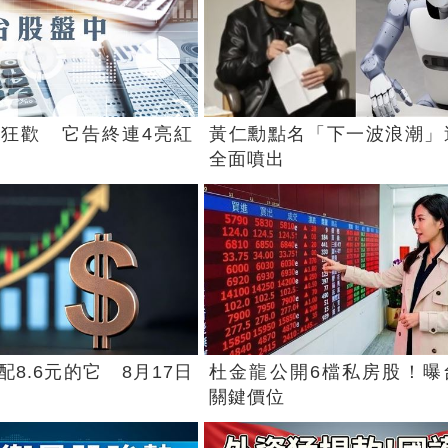
狂歡 它告終連4亮紅
黃仁勳點名「下一波浪潮」
全面噴出
8.6元的它 8月17日
杜金龍公開6檔私房股！曝
關鍵價位