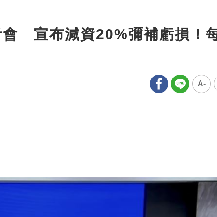
者會 宣布減資20%彌補虧損！
A-