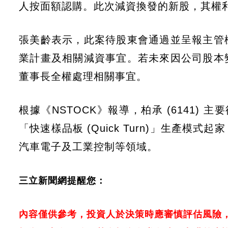
人按面額認購。此次減資換發的新股，其權
張美齡表示，此案待股東會通過並呈報主管
業計畫及相關減資事宜。若未來因公司股本
董事長全權處理相關事宜。
根據《NSTOCK》報導，柏承 (6141) 
「快速樣品板 (Quick Turn)」生產
汽車電子及工業控制等領域。
三立新聞網提醒您：
內容僅供參考，投資人於決策時應審慎評估風險