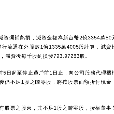
資彌補虧損，減資金額為新台幣2億3354萬50
發行流通在外股數1億1335萬4005股計算，減
7股，減資後每千股約換發793.97283股。
前5日起至停止過戶前1日止，向公司股務代理機
後仍不足1股之畸零股，將按股票面額折付現金
有股票之股東，其不足1股之畸零股，授權董事