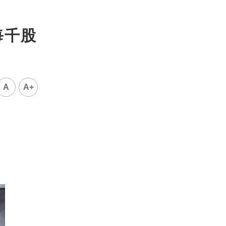
每千股
A
A+