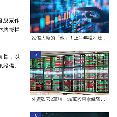
發股票作
亦將授權
設備大廠的「他」！上半年獲利達去年6成
5
與銷售，以
通訊設備、
外資砍它2萬張 38萬股東拿綠螢光棒自嗨
6