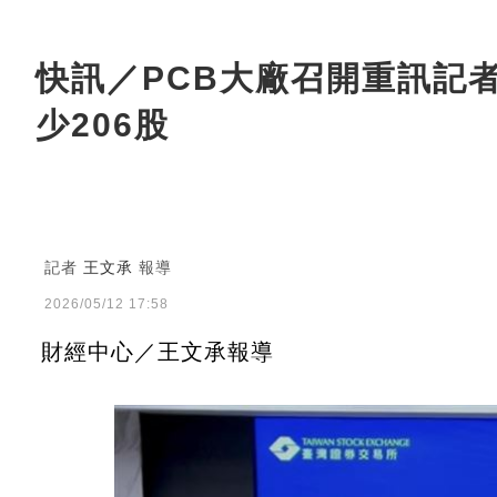
快訊／PCB大廠召開重訊記
少206股
記者
王文承
報導
2026/05/12 17:58
財經中心／王文承報導