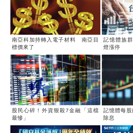
南亞科加持轉入電子材料 南亞目
記憶體族群
標價來了
燈漲停
股民心碎！外資狠殺7金融「這檔
記憶體每股配
最慘」
除息