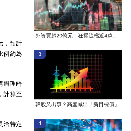
外資買超20億元 狂掃這檔近4萬張居冠！
元，預計
資比例約為
3
構辦理畸
，計算至
韓股又出事？高盛喊出「新目標價」
4
長洽特定