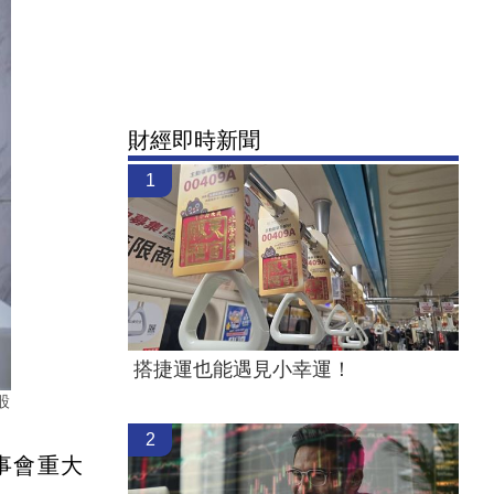
財經即時新聞
1
搭捷運也能遇見小幸運！
股
2
事會重大