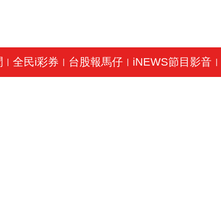
聞
全民i彩券
台股報馬仔
iNEWS節目影音
|
|
|