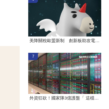
美降關稅歐盟新制 創新板助攻電動車！
7
外資狂砍！國家隊3億護盤「 這檔金融股」