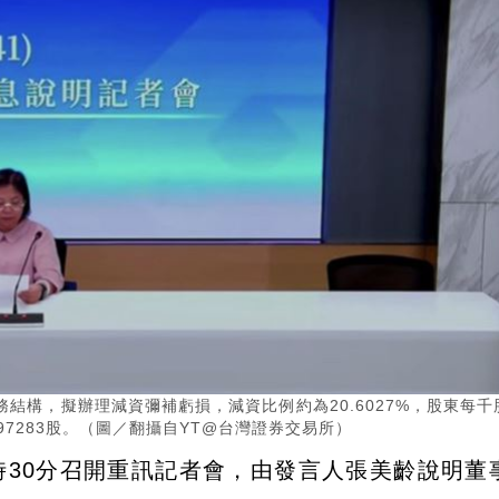
結構，擬辦理減資彌補虧損，減資比例約為20.6027%，股東每千
3.97283股。（圖／翻攝自YT@台灣證券交易所）
17時30分召開重訊記者會，由發言人張美齡說明董