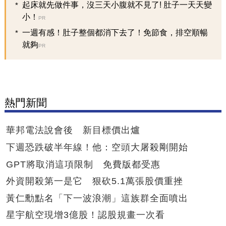
起床就先做件事，沒三天小腹就不見了! 肚子一天天變
小！
PR
一週有感！肚子整個都消下去了！免節食，排空順暢
就夠
PR
熱門新聞
華邦電法說會後 新目標價出爐
下週恐跌破半年線！他：空頭大屠殺剛開始
GPT將取消這項限制 免費版都受惠
外資開殺第一是它 狠砍5.1萬張股價重挫
黃仁勳點名「下一波浪潮」這族群全面噴出
星宇航空現增3億股！認股規畫一次看