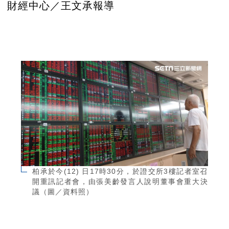
財經中心／王文承報導
柏承於今(12) 日17時30分，於證交所3樓記者室召
開重訊記者會，由張美齡發言人說明董事會重大決
議（圖／資料照）