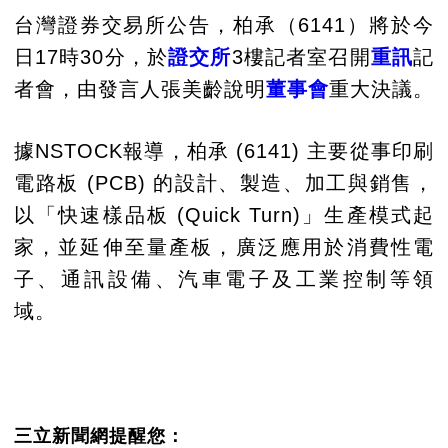
台灣證券交易所公告，柏承（6141）將於今
日17時30分，於
證交所
3樓記者室召開
重訊
記
者會，由發言人張美齡說明
董事會
重大決議。
據NSTOCK報導，柏承 (6141) 主要從事印刷
電路板 (PCB) 的設計、製造、加工與銷售，
以「快速樣品板 (Quick Turn)」生產模式起
家，並延伸至量產板，廣泛應用於消費性電
子、通訊設備、汽車電子及工業控制等領
域。
三立新聞網提醒您：