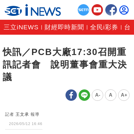
三立iNEWS
財經即時新聞
全民i彩券
台
|
|
|
快訊／PCB大廠17:30召開重
訊記者會 說明董事會重大決
議
A-
A
A+
記者
王文承
報導
2026/05/12 16:46